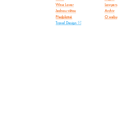
Wine Lover
Lawyers
Jednou větou
Archiv
Předplatné
O webu
Travel Design