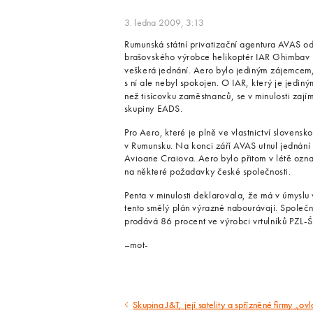
3. ledna 2009, 3:13
Rumunská státní privatizační agentura AVAS 
brašovského výrobce helikoptér IAR Ghimbav (o
veškerá jednání. Aero bylo jediným zájemcem,
s ní ale nebyl spokojen. O IAR, který je jedin
než tisícovku zaměstnanců, se v minulosti zají
skupiny EADS.
Pro Aero, které je plně ve vlastnictví slovensk
v Rumunsku. Na konci září AVAS utnul jednání
Avioane Craiova. Aero bylo přitom v létě označ
na některé požadavky české společnosti.
Penta v minulosti deklarovala, že má v úmysl
tento smělý plán výrazně nabourávají. Společno
prodává 86 procent ve výrobci vrtulníků PZL-Ś
–mot-
Skupina J&T, její satelity a spřízněné firmy „ov
Předcházející