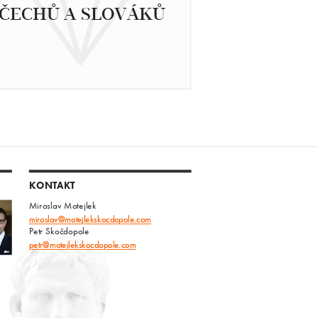
ČECHŮ A SLOVÁKŮ
KONTAKT
Miroslav Motejlek
miroslav@motejlekskocdopole.com
Petr Skočdopole
petr@motejlekskocdopole.com