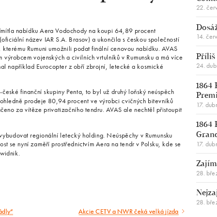
22. čer
Dosáž
odmítla nabídku Aera Vodochody na koupi 64,89 procent
14. čer
ficiální název IAR S.A. Brasov) a ukončila s českou společností
 kterému Rumuni umožnili podat finální cenovou nabídku. AVAS
ým výrobcem vojenských a civilních vrtulníků v Rumunsku a má více
Příli
24. du
mal například Eurocopter z obří zbrojní, letecké a kosmické
1864 
o-české finanční skupiny Penta, to byl už druhý loňský neúspěch
Premi
 ohledně prodeje 80,94 procent ve výrobci cvičných bitevníků
17. dub
eno za vítěze privatizačního tendru. AVAS ale nechtěl přistoupit
1864 
u vybudovat regionální letecký holding. Neúspěchy v Rumunsku
Gran
17. dub
st se nyní zaměří prostřednictvím Aera na tendr v Polsku, kde se
widnik.
Zajím
28. bře
Nejza
28. bře
ládly“
Akcie CETV a NWR čeká velká jízda
Následující