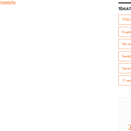
jírenského
článek
TÉMAT
1700 
Krypto
Na ce
Soutě
Ventur
11 nej