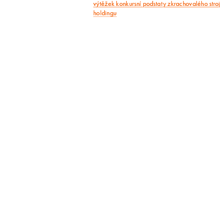
výtěžek konkursní podstaty zkrachovalého stro
holdingu
článek