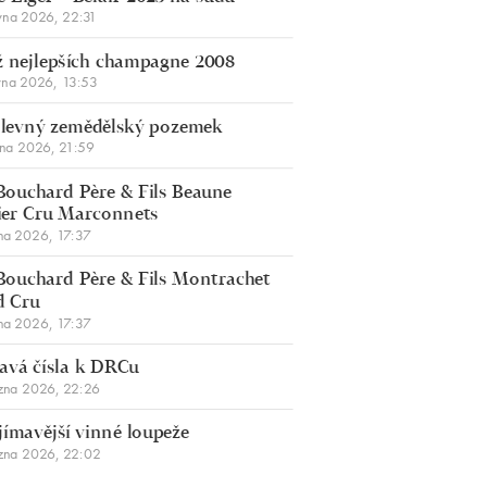
vna 2026, 22:31
 nejlepších champagne 2008
vna 2026, 13:53
š levný zemědělský pozemek
bna 2026, 21:59
Bouchard Père & Fils Beaune
er Cru Marconnets
na 2026, 17:37
Bouchard Père & Fils Montrachet
d Cru
na 2026, 17:37
avá čísla k DRCu
zna 2026, 22:26
jímavější vinné loupeže
zna 2026, 22:02