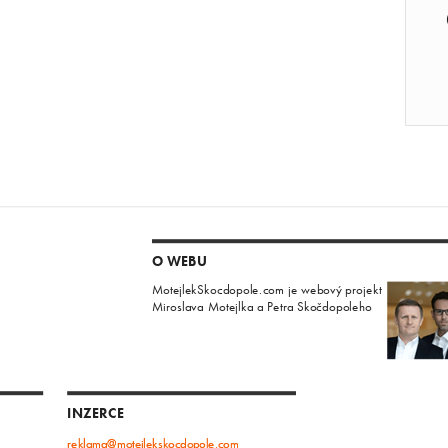
O WEBU
MotejlekSkocdopole.com je webový projekt
Miroslava Motejlka a Petra Skočdopoleho
INZERCE
reklama@motejlekskocdopole.com