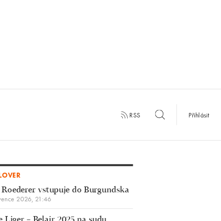
RSS
Přihlásit
LOVER
 Roederer vstupuje do Burgundska
vence 2026, 21:46
 Liger – Belair 2025 na sudu