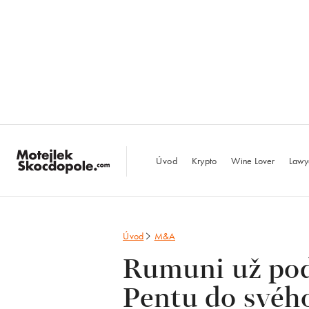
MotejlekSkocdopo
Úvod
Krypto
Wine Lover
Lawy
Úvod
M&A
Rumuni už pod
Pentu do svéh