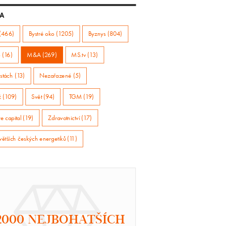
A
(466)
Bystré oko (1205)
Byznys (804)
 (16)
M&A (269)
MS.tv (13)
stách (13)
Nezařazené (5)
ž (109)
Svět (94)
TGM (19)
e capital (19)
Zdravotnictví (17)
větších českých energetiků (11)
2000 NEJBOHATŠÍCH