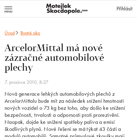
MotejlekSkocd
Přihlásit
Úvod
Bystré oko
ArcelorMittal má nové
zázračné automobilové
plechy
7. prosince 2010, 8:27
Nová generace lehkých automobilových plechů z
ArcelorMittalu bude mít za následek snížení hmotnosti
nových vozidel o 73 kg bez toho, aby došlo ke snížení
bezpečnosti, trvalosti a odpornosti proti prorezivění.
Naopak, dojde ke snížení spotřeby paliva a emisí
škodlivých plynů. Nové řešení se má týkat 43 částí a
modulů automobilů. Samotné průmyslové zkoušky mají