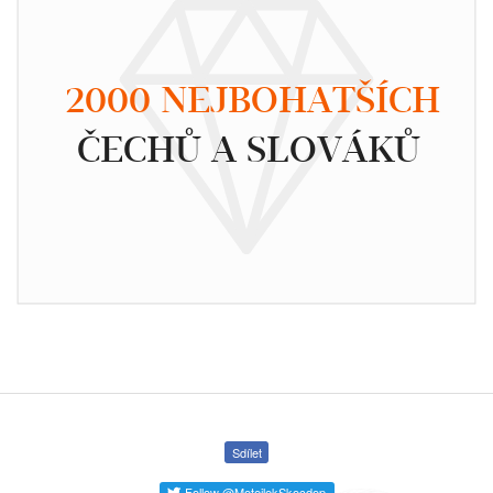
2000 NEJBOHATŠÍCH
ČECHŮ A SLOVÁKŮ
Sdílet
Follow @MotejlekSkocdop