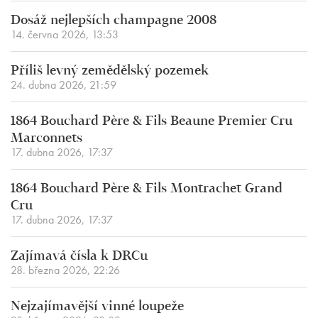
Dosáž nejlepších champagne 2008
14. června 2026, 13:53
Příliš levný zemědělský pozemek
24. dubna 2026, 21:59
1864 Bouchard Père & Fils Beaune Premier Cru
Marconnets
17. dubna 2026, 17:37
1864 Bouchard Père & Fils Montrachet Grand
Cru
17. dubna 2026, 17:37
Zajímavá čísla k DRCu
28. března 2026, 22:26
Nejzajímavější vinné loupeže