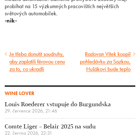
probíhat na 15 výzkumných pracovištích největších
světových automobilek.
-nik-
Je třeba donutit soudruhy,
Radovan Vítek koupil
Předcházející
Následující
aby zaplatili férovou cenu
pohledávku za Sazkou,
článek
článek
za to, co ukradli
Hušákovi bude teplo
WINE LOVER
Louis Roederer vstupuje do Burgundska
29. července 2026, 21:46
Comte Liger – Belair 2025 na sudu
22. června 2026, 22:31