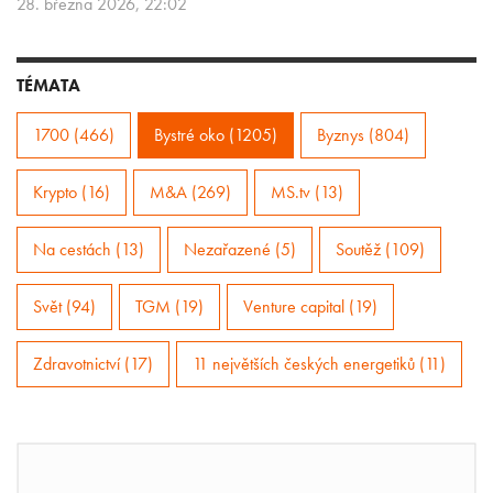
28. března 2026, 22:02
TÉMATA
1700 (466)
Bystré oko (1205)
Byznys (804)
Krypto (16)
M&A (269)
MS.tv (13)
Na cestách (13)
Nezařazené (5)
Soutěž (109)
Svět (94)
TGM (19)
Venture capital (19)
Zdravotnictví (17)
11 největších českých energetiků (11)