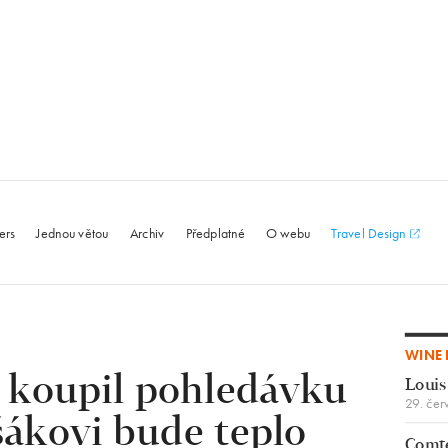
le.com
ers
Jednou větou
Archiv
Předplatné
O webu
Travel Design
WINE 
 koupil pohledávku
Louis
29. čer
ákovi bude teplo
Comte