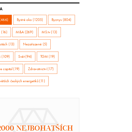
A
(466)
Bystré oko (1205)
Byznys (804)
 (16)
M&A (269)
MS.tv (13)
stách (13)
Nezařazené (5)
ž (109)
Svět (94)
TGM (19)
e capital (19)
Zdravotnictví (17)
větších českých energetiků (11)
2000 NEJBOHATŠÍCH