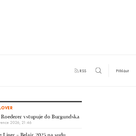
RSS
Přihlásit
LOVER
 Roederer vstupuje do Burgundska
vence 2026, 21:46
 Liger – Belair 2025 na sudu