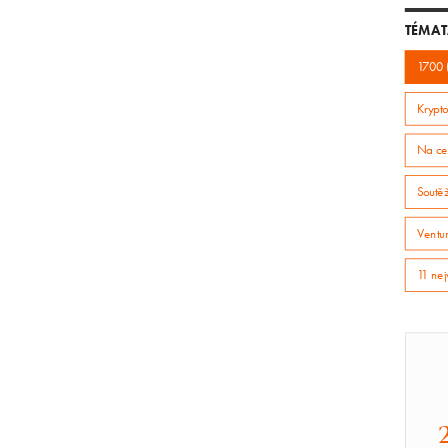
TÉMAT
1700 
Krypto
Na ce
Soutě
Ventur
11 nej