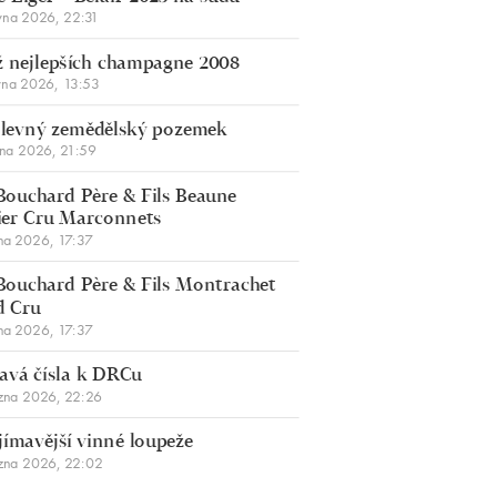
vna 2026, 22:31
 nejlepších champagne 2008
vna 2026, 13:53
š levný zemědělský pozemek
bna 2026, 21:59
Bouchard Père & Fils Beaune
er Cru Marconnets
na 2026, 17:37
Bouchard Père & Fils Montrachet
d Cru
na 2026, 17:37
avá čísla k DRCu
zna 2026, 22:26
jímavější vinné loupeže
zna 2026, 22:02