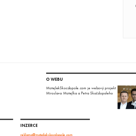
O WEBU
MotejlekSkocdopole.com je webový projekt
Miroslava Motejlka a Petra Skočdopoleho
INZERCE
reklama@motejlekskocdopole.com