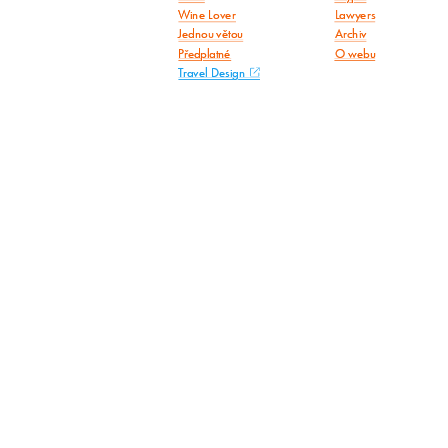
Wine Lover
Lawyers
Jednou větou
Archiv
Předplatné
O webu
Travel Design