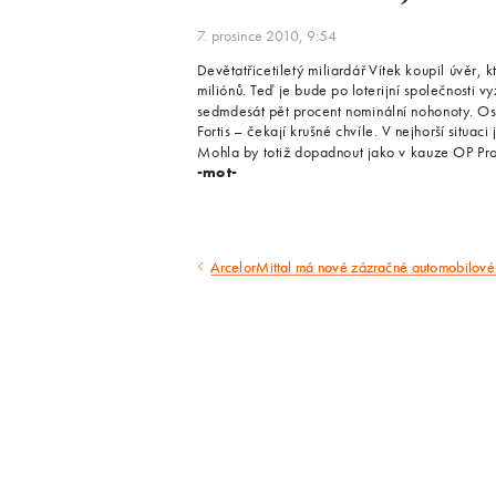
7. prosince 2010, 9:54
Devětatřicetiletý miliardář Vítek koupil úvěr,
miliónů. Teď je bude po loterijní společnosti 
sedmdesát pět procent nominální nohonoty. Ost
Fortis – čekají krušné chvíle. V nejhorší situac
Mohla by totiž dopadnout jako v kauze OP Pro
-mot-
ArcelorMittal má nové zázračné automobilové
Předcházející
článek