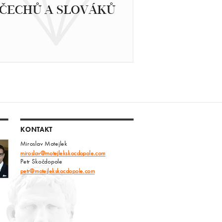
ČECHŮ A SLOVÁKŮ
KONTAKT
Miroslav Motejlek
miroslav@motejlekskocdopole.com
Petr Skočdopole
petr@motejlekskocdopole.com