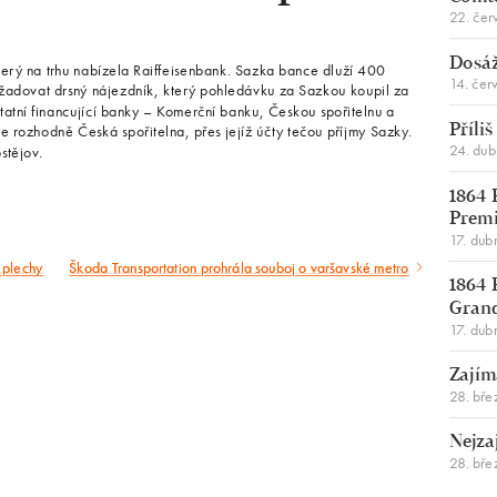
22. čer
Dosáž
 který na trhu nabízela Raiffeisenbank. Sazka bance dluží 400
14. čer
vyžadovat drsný nájezdník, který pohledávku za Sazkou koupil za
atní financující banky – Komerční banku, Českou spořitelnu a
i je rozhodně Česká spořitelna, přes jejíž účty tečou příjmy Sazky.
Příli
24. du
stějov.
1864 
Premi
17. dub
 plechy
Škoda Transportation prohrála souboj o varšavské metro
Následující
1864 
článek
Gran
17. dub
Zajím
28. bře
Nejza
28. bře