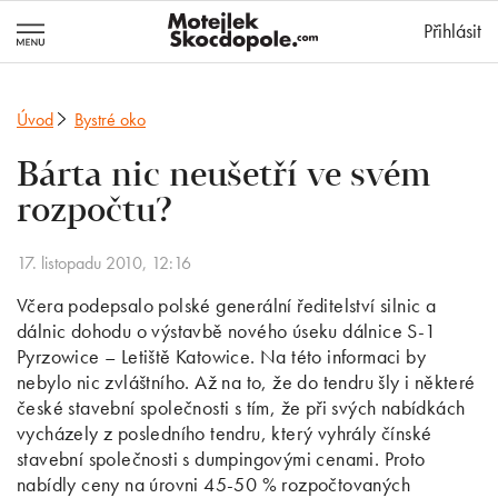
MotejlekSkocd
Přihlásit
Úvod
Bystré oko
Bárta nic neušetří ve svém
rozpočtu?
17. listopadu 2010, 12:16
Včera podepsalo polské generální ředitelství silnic a
dálnic dohodu o výstavbě nového úseku dálnice S-1
Pyrzowice – Letiště Katowice. Na této informaci by
nebylo nic zvláštního. Až na to, že do tendru šly i některé
české stavební společnosti s tím, že při svých nabídkách
vycházely z posledního tendru, který vyhrály čínské
stavební společnosti s dumpingovými cenami. Proto
nabídly ceny na úrovni 45-50 % rozpočtovaných