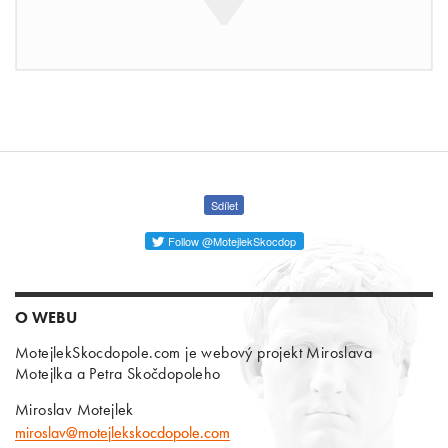
Sdílet
Follow @MotejlekSkocdop
O WEBU
MotejlekSkocdopole.com je webový projekt Miroslava
Motejlka a Petra Skočdopoleho
Miroslav Motejlek
miroslav@motejlekskocdopole.com