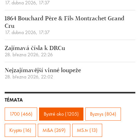
17. dubna 2026, 17:37
1864 Bouchard Père & Fils Montrachet Grand
Cru
17. dubna 2026, 17:37
Zajímavá čísla k DRCu
28. března 2026, 22:26
Nejzajímavější vinné loupeže
28. března 2026, 22:02
TÉMATA
1700 (466)
Bystré oko (1205)
Byznys (804)
Krypto (16)
M&A (269)
MS.tv (13)