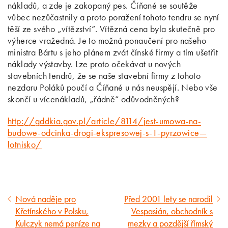
nákladů, a zde je zakopaný pes. Číňané se soutěže
vůbec nezůčastnily a proto poražení tohoto tendru se nyní
těší ze svého „vítězství“. Vítězná cena byla skutečně pro
výherce vražedná. Je to možná ponaučení pro našeho
ministra Bártu s jeho plánem zvát čínské firmy a tím ušetřit
náklady výstavby. Lze proto očekávat u nových
stavebních tendrů, že se naše stavební firmy z tohoto
nezdaru Poláků poučí a Číňané u nás neuspějí. Nebo vše
skončí u vícenákladů, „řádně“ odůvodněných?
http://gddkia.gov.pl/article/8114/jest-umowa-na-
budowe-odcinka-drogi-ekspresowej-s-1-pyrzowice—
lotnisko/
Nová naděje pro
Před 2001 lety se narodil
Předcházející
Následující
Křetínského v Polsku,
Vespasián, obchodník s
článek
článek
Kulczyk nemá peníze na
mezky a pozdější římský