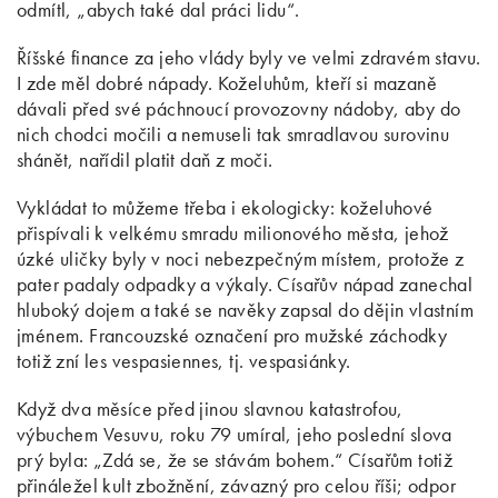
odmítl, „abych také dal práci lidu“.
Říšské finance za jeho vlády byly ve velmi zdravém stavu.
I zde měl dobré nápady. Koželuhům, kteří si mazaně
dávali před své páchnoucí provozovny nádoby, aby do
nich chodci močili a nemuseli tak smradlavou surovinu
shánět, nařídil platit daň z moči.
Vykládat to můžeme třeba i ekologicky: koželuhové
přispívali k velkému smradu milionového města, jehož
úzké uličky byly v noci nebezpečným místem, protože z
pater padaly odpadky a výkaly. Císařův nápad zanechal
hluboký dojem a také se navěky zapsal do dějin vlastním
jménem. Francouzské označení pro mužské záchodky
totiž zní les vespasiennes, tj. vespasiánky.
Když dva měsíce před jinou slavnou katastrofou,
výbuchem Vesuvu, roku 79 umíral, jeho poslední slova
prý byla: „Zdá se, že se stávám bohem.“ Císařům totiž
přináležel kult zbožnění, závazný pro celou říši; odpor