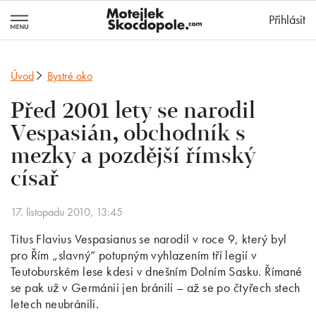
MotejlekSkocd
Přihlásit
Úvod
Bystré oko
Před 2001 lety se narodil
Vespasián, obchodník s
mezky a pozdější římský
císař
17. listopadu 2010, 13:45
Titus Flavius Vespasianus se narodil v roce 9, který byl
pro Řím „slavný“ potupným vyhlazením tří legií v
Teutoburském lese kdesi v dnešním Dolním Sasku. Římané
se pak už v Germánii jen bránili – až se po čtyřech stech
letech neubránili.