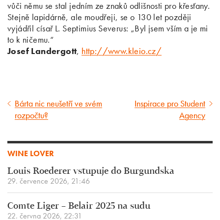
vůči němu se stal jedním ze znaků odlišnosti pro křesťany.
Stejně lapidárně, ale moudřeji, se o 130 let později
vyjádřil císař L. Septimius Severus: „Byl jsem vším a je mi
to k ničemu.“
Josef Landergott
,
http://www.kleio.cz/
Bárta nic neušetří ve svém
Inspirace pro Student
Předcházející
Následující
rozpočtu?
Agency
článek
článek
WINE LOVER
Louis Roederer vstupuje do Burgundska
29. července 2026, 21:46
Comte Liger – Belair 2025 na sudu
22. června 2026, 22:31