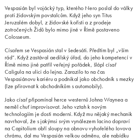
Vespasián byl vojácký typ, kterého Nero poslal do války
proti židovským povstalcům. Když jeho syn Titus
Jeruzalém dobyl, z židovské kořisti a z prodeje
zotročených Židů bylo mimo jiné v Římě postaveno
Colosseum.
Císařem se Vespasián stal v šedesáti. Předtím byl „vším
rád“. Když zastával aedilský úřad, do jeho kompetencí v
Římě mimo jiné patřil veřejný pořádek, šlápl císař
Caligula na ulici do lejna. Zarazilo to na čas
Vespasiánovu kariéru a podnikal jako obchodník s mezky
(lze přirovnat k obchodníkům s automobily).
Jako císař připomínal herce westernů Johna Waynea a
neměl chuť improvisovat. Jeho vztah k novým
technologiím je dosti moderní. Když mu nějaký mechanik
navrhoval, že s jakýmsi svým vynálezem lacino dopraví
na Capitolium obří sloupy na obnovu vyhořelého Iovova
chrámu, dal mu Vespasián velkou odměnu, ale nabídku