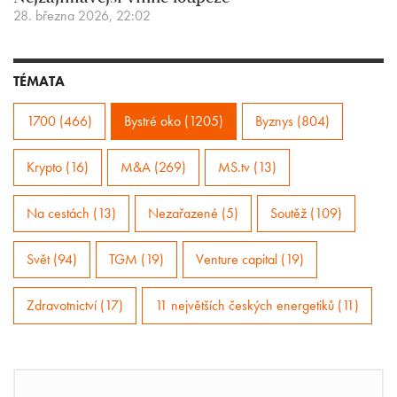
28. března 2026, 22:02
TÉMATA
1700 (466)
Bystré oko (1205)
Byznys (804)
Krypto (16)
M&A (269)
MS.tv (13)
Na cestách (13)
Nezařazené (5)
Soutěž (109)
Svět (94)
TGM (19)
Venture capital (19)
Zdravotnictví (17)
11 největších českých energetiků (11)