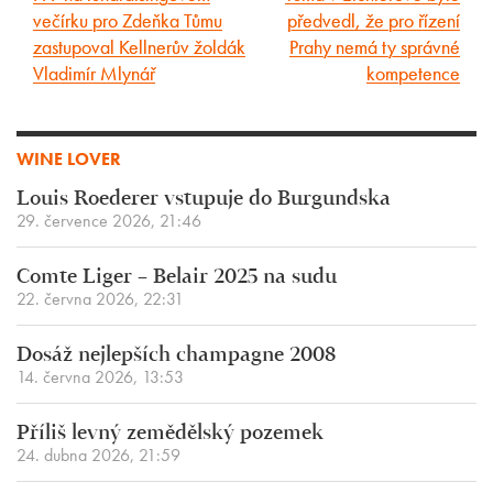
večírku pro Zdeňka Tůmu
předvedl, že pro řízení
článek
článek
zastupoval Kellnerův žoldák
Prahy nemá ty správné
Vladimír Mlynář
kompetence
WINE LOVER
Louis Roederer vstupuje do Burgundska
29. července 2026, 21:46
Comte Liger – Belair 2025 na sudu
22. června 2026, 22:31
Dosáž nejlepších champagne 2008
14. června 2026, 13:53
Příliš levný zemědělský pozemek
24. dubna 2026, 21:59