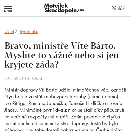
MotejlekSkocd
Přihlásit
Úvod
Bystré oko
Bravo, ministře Víte Bárto.
Myslíte to vážně nebo si jen
kryjete záda?
19. září 2010, 19:54
Ministr dopravy Vít Barta udělal mimořádnou věc, označil
čtyři borce za státu nebezpečné osoby (mírně řečeno) –
Ivo Rittiga, Romana Janouška, Tomáše Hrdličku a Josefa
Jindru. Minimálně první dva z nich se stali díky přicucnutí
na veřejné rozpočty miliardáři. Zatím povedená čtyřka
nesmí páchnout na ministerstvo dopravy. Ještě by bylo
záhodno, aby také dostali zákaz vstupu na České dráhy.