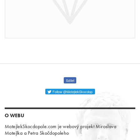
Sdílet
Follow @MotejlekSkocdop
O WEBU
MotejlekSkocdopole.com je webový projekt Miroslava
Motejlka a Petra Skočdopoleho