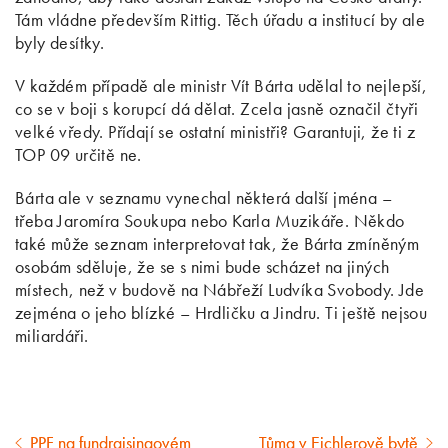
Tám vládne především Rittig. Těch úřadu a institucí by ale
byly desítky.
V každém případě ale ministr Vít Bárta udělal to nejlepší,
co se v boji s korupcí dá dělat. Zcela jasně označil čtyři
velké vředy. Přídají se ostatní ministři? Garantuji, že ti z
TOP 09 určitě ne.
Bárta ale v seznamu vynechal některá další jména –
třeba Jaromíra Soukupa nebo Karla Muzikáře. Někdo
také může seznam interpretovat tak, že Bárta zmíněným
osobám sděluje, že se s nimi bude scházet na jiných
místech, než v budově na Nábřeží Ludvíka Svobody. Jde
zejména o jeho blízké – Hrdličku a Jindru. Ti ještě nejsou
miliardáři.
PPF na fundraisingovém
Tůma v Eichlerově bytě
Předcházející
Následující