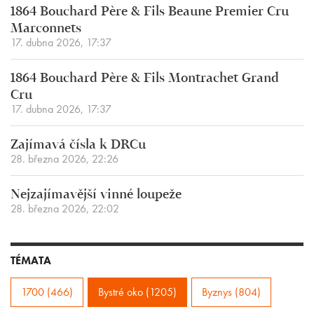
1864 Bouchard Père & Fils Beaune Premier Cru
Marconnets
17. dubna 2026, 17:37
1864 Bouchard Père & Fils Montrachet Grand
Cru
17. dubna 2026, 17:37
Zajímavá čísla k DRCu
28. března 2026, 22:26
Nejzajímavější vinné loupeže
28. března 2026, 22:02
TÉMATA
1700 (466)
Bystré oko (1205)
Byznys (804)