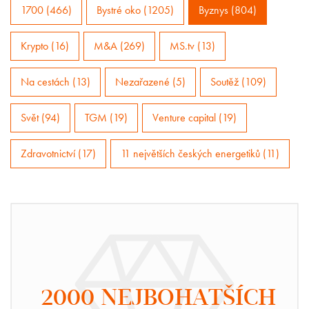
1700 (466)
Bystré oko (1205)
Byznys (804)
Krypto (16)
M&A (269)
MS.tv (13)
Na cestách (13)
Nezařazené (5)
Soutěž (109)
Svět (94)
TGM (19)
Venture capital (19)
Zdravotnictví (17)
11 největších českých energetiků (11)
2000 NEJBOHATŠÍCH