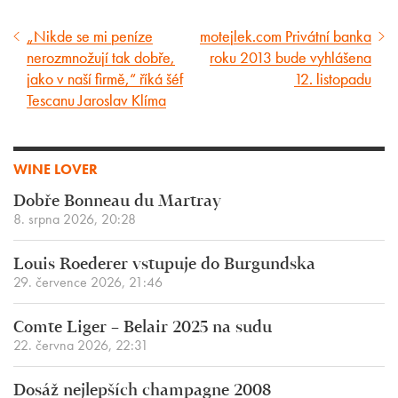
„Nikde se mi peníze
motejlek.com Privátní banka
Předcházející
Následující
nerozmnožují tak dobře,
roku 2013 bude vyhlášena
článek
článek
jako v naší firmě,“ říká šéf
12. listopadu
Tescanu Jaroslav Klíma
WINE LOVER
Dobře Bonneau du Martray
8. srpna 2026, 20:28
Louis Roederer vstupuje do Burgundska
29. července 2026, 21:46
Comte Liger – Belair 2025 na sudu
22. června 2026, 22:31
Dosáž nejlepších champagne 2008