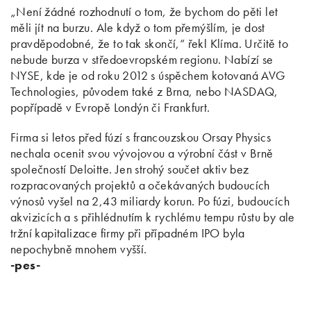
„Není žádné rozhodnutí o tom, že bychom do pěti let
měli jít na burzu. Ale když o tom přemýšlím, je dost
pravděpodobné, že to tak skončí,“ řekl Klíma. Určitě to
nebude burza v středoevropském regionu. Nabízí se
NYSE, kde je od roku 2012 s úspěchem kotovaná AVG
Technologies, původem také z Brna, nebo NASDAQ,
popřípadě v Evropě Londýn či Frankfurt.
Firma si letos před fúzí s francouzskou Orsay Physics
nechala ocenit svou vývojovou a výrobní část v Brně
společností Deloitte. Jen strohý součet aktiv bez
rozpracovaných projektů a očekávaných budoucích
výnosů vyšel na 2,43 miliardy korun. Po fúzi, budoucích
akvizicích a s přihlédnutím k rychlému tempu růstu by ale
tržní kapitalizace firmy při případném IPO byla
nepochybně mnohem vyšší.
-pes-