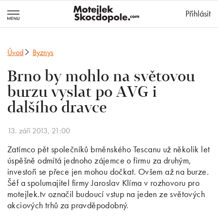
MotejlekSkocd
Přihlásit
Úvod
Byznys
Brno by mohlo na světovou
burzu vyslat po AVG i
dalšího dravce
13. září 2013, 21:00
Zatímco pět společníků brněnského Tescanu už několik let
úspěšně odmítá jednoho zájemce o firmu za druhým,
investoři se přece jen mohou dočkat. Ovšem až na burze.
Šéf a spolumajitel firmy Jaroslav Klíma v rozhovoru pro
motejlek.tv označil budoucí vstup na jeden ze světových
akciových trhů za pravděpodobný.