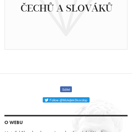
ČECHŮ A SLOVÁKŮ
Sdílet
Follow @MotejlekSkocdop
O WEBU