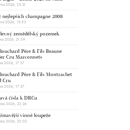
vna 2026, 22:31
 nejlepších champagne 2008
vna 2026, 13:53
š levný zemědělský pozemek
bna 2026, 21:59
Bouchard Père & Fils Beaune
er Cru Marconnets
na 2026, 17:37
Bouchard Père & Fils Montrachet
d Cru
na 2026, 17:37
avá čísla k DRCu
zna 2026, 22:26
jímavější vinné loupeže
zna 2026, 22:02