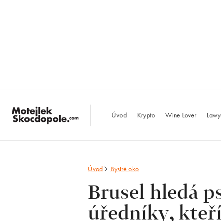
MotejlekSkocdopo
Úvod
Krypto
Wine Lover
Lawy
Úvod
Bystré oko
Brusel hledá p
úředníky, kteř