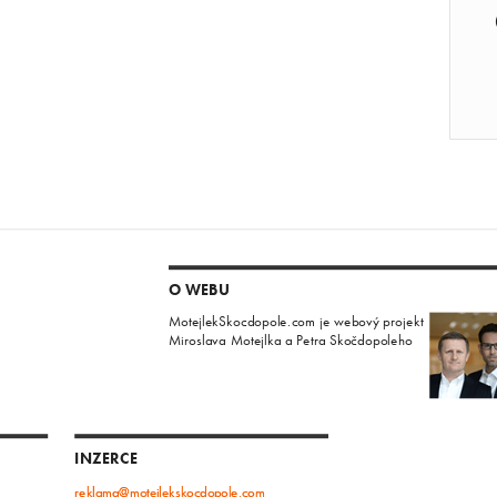
O WEBU
MotejlekSkocdopole.com je webový projekt
Miroslava Motejlka a Petra Skočdopoleho
INZERCE
reklama@motejlekskocdopole.com