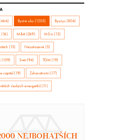
A
(466)
Bystré oko (1205)
Byznys (804)
 (16)
M&A (269)
MS.tv (13)
stách (13)
Nezařazené (5)
ž (109)
Svět (94)
TGM (19)
e capital (19)
Zdravotnictví (17)
větších českých energetiků (11)
2000 NEJBOHATŠÍCH