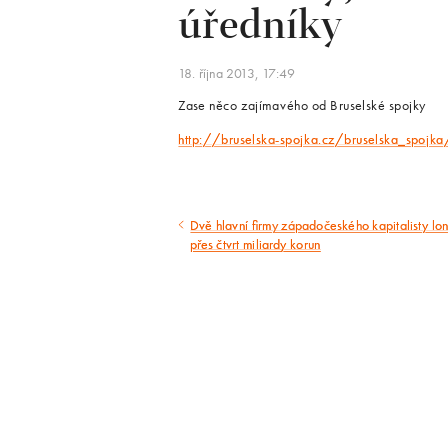
úředníky
18. října 2013, 17:49
Zase něco zajímavého od Bruselské spojky
http://bruselska-spojka.cz/bruselska_spoj
Dvě hlavní firmy západočeského kapitalisty lon
Předcházející
přes čtvrt miliardy korun
článek