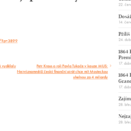
22. čer
Dosáž
14. čer
Příli
24. du
ka/?p=3899
1864 
Premi
17. dub
i vydělaly
Petr Kraus o roli Pavla Tykače v kauze MUS:
Následující
Nejvýznamnější český finanční pirát chce mít Mosteckou
1864 
uhelnou za 4 miliardy
článek
Gran
17. dub
Zajím
28. bře
Nejza
28. bře