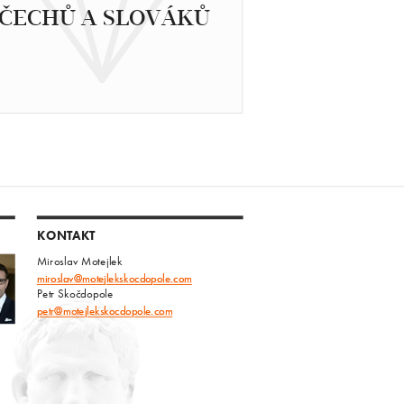
ČECHŮ A SLOVÁKŮ
KONTAKT
Miroslav Motejlek
miroslav@motejlekskocdopole.com
Petr Skočdopole
petr@motejlekskocdopole.com