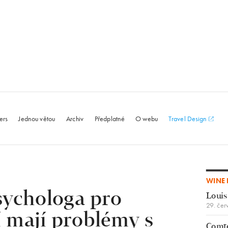
le.com
ers
Jednou větou
Archiv
Předplatné
O webu
Travel Design
WINE 
sychologa pro
Louis
29. čer
í mají problémy s
Comte