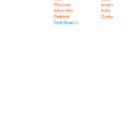
Wine Lover
Lawyers
Jednou větou
Archiv
Předplatné
O webu
Travel Design