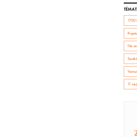
TÉMAT
1700 
Krypto
Na ce
Soutě
Ventur
11 nej