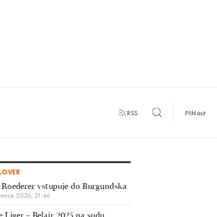
RSS
Přihlásit
LOVER
 Roederer vstupuje do Burgundska
vence 2026, 21:46
 Liger – Belair 2025 na sudu