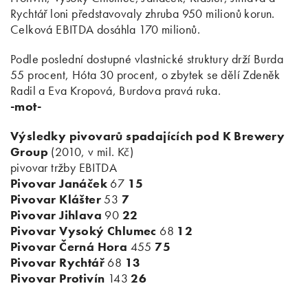
Rychtář loni představovaly zhruba 950 milionů korun.
Celková EBITDA dosáhla 170 milionů.
Podle poslední dostupné vlastnické struktury drží Burda
55 procent, Hóta 30 procent, o zbytek se dělí Zdeněk
Radil a Eva Kropová, Burdova pravá ruka.
-mot-
Výsledky pivovarů spadajících pod K Brewery
Group
(2010, v mil. Kč)
pivovar tržby EBITDA
Pivovar Janáček
67
15
Pivovar Klášter
53
7
Pivovar Jihlava
90
22
Pivovar Vysoký Chlumec
68
12
Pivovar Černá Hora
455
75
Pivovar Rychtář
68
13
Pivovar Protivín
143
26