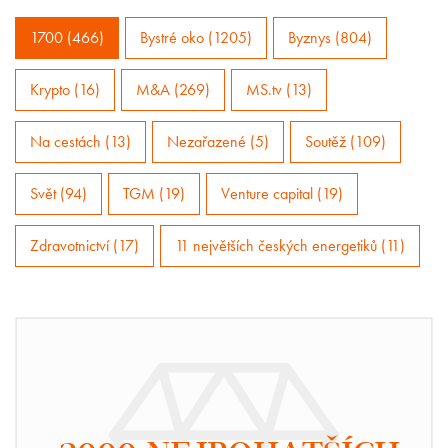
1700 (466)
Bystré oko (1205)
Byznys (804)
Krypto (16)
M&A (269)
MS.tv (13)
Na cestách (13)
Nezařazené (5)
Soutěž (109)
Svět (94)
TGM (19)
Venture capital (19)
Zdravotnictví (17)
11 největších českých energetiků (11)