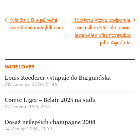
Kvíz číslo IX o půlroční
Babišovu Výzvu podporuje
Předcházející
Následující
předplatné motejlek.com
osm miliardářů, ale jenom
článek
článek
jeden člen představenstva
jeho Agrofertu
WINE LOVER
Louis Roederer vstupuje do Burgundska
29. července 2026, 21:46
Comte Liger – Belair 2025 na sudu
22. června 2026, 22:31
Dosáž nejlepších champagne 2008
14. června 2026, 13:53