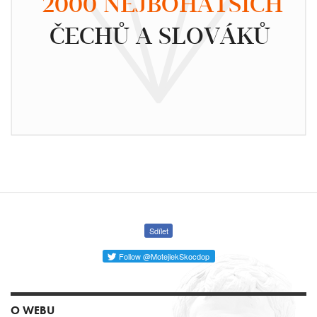
2000 NEJBOHATŠÍCH
ČECHŮ A SLOVÁKŮ
Sdílet
Follow @MotejlekSkocdop
O WEBU