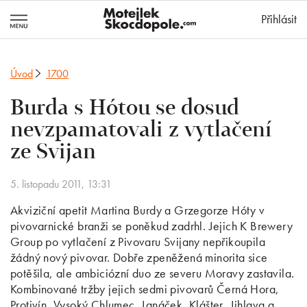
MotejlekSkocd
Přihlásit
Úvod
1700
Burda s Hótou se dosud
nevzpamatovali z vytlačení
ze Svijan
5. listopadu 2011, 13:31
Akviziční apetit Martina Burdy a Grzegorze Hóty v
pivovarnické branži se poněkud zadrhl. Jejich K Brewery
Group po vytlačení z Pivovaru Svijany nepřikoupila
žádný nový pivovar. Dobře zpeněžená minorita sice
potěšila, ale ambiciózní duo ze severu Moravy zastavila.
Kombinované tržby jejich sedmi pivovarů Černá Hora,
Protivín, Vysoký Chlumec, Janáček, Klášter, Jihlava a