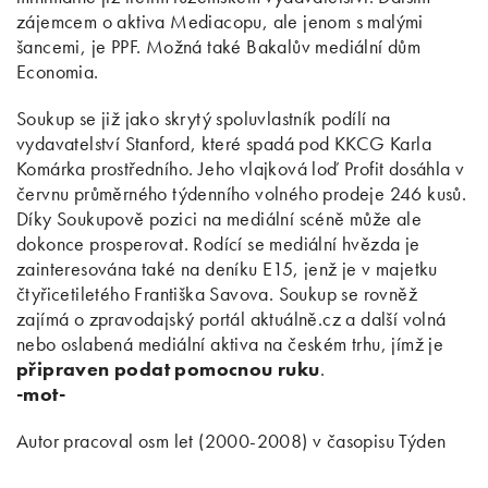
zájemcem o aktiva Mediacopu, ale jenom s malými
šancemi, je PPF. Možná také Bakalův mediální dům
Economia.
Soukup se již jako skrytý spoluvlastník podílí na
vydavatelství Stanford, které spadá pod KKCG Karla
Komárka prostředního. Jeho vlajková loď Profit dosáhla v
červnu průměrného týdenního volného prodeje 246 kusů.
Díky Soukupově pozici na mediální scéně může ale
dokonce prosperovat. Rodící se mediální hvězda je
zainteresována také na deníku E15, jenž je v majetku
čtyřicetiletého Františka Savova. Soukup se rovněž
zajímá o zpravodajský portál aktuálně.cz a další volná
nebo oslabená mediální aktiva na českém trhu, jímž je
připraven podat pomocnou ruku
.
-mot-
Autor pracoval osm let (2000-2008) v časopisu Týden