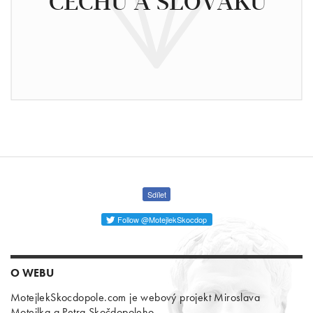
ČECHŮ A SLOVÁKŮ
Sdílet
Follow @MotejlekSkocdop
O WEBU
MotejlekSkocdopole.com je webový projekt Miroslava
Motejlka a Petra Skočdopoleho