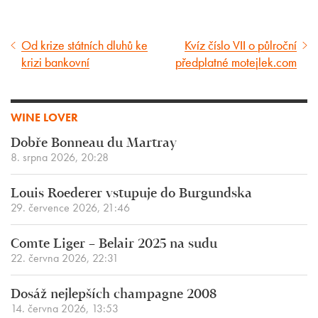
Od krize státních dluhů ke
Kvíz číslo VII o půlroční
Předcházející
Následující
krizi bankovní
předplatné motejlek.com
článek
článek
WINE LOVER
Dobře Bonneau du Martray
8. srpna 2026, 20:28
Louis Roederer vstupuje do Burgundska
29. července 2026, 21:46
Comte Liger – Belair 2025 na sudu
22. června 2026, 22:31
Dosáž nejlepších champagne 2008
14. června 2026, 13:53