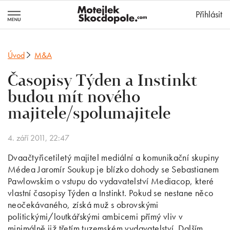
MotejlekSkocd
Přihlásit
Úvod
M&A
Časopisy Týden a Instinkt
budou mít nového
majitele/spolumajitele
4. září 2011, 22:47
Dvaačtyřicetiletý majitel mediální a komunikační skupiny
Médea Jaromír Soukup je blízko dohody se Sebastianem
Pawlowskim o vstupu do vydavatelství Mediacop, které
vlastní časopisy Týden a Instinkt. Pokud se nestane něco
neočekávaného, získá muž s obrovskými
politickými/loutkářskými ambicemi přímý vliv v
minimálně již třetím tuzemském vydavatelství. Dalším