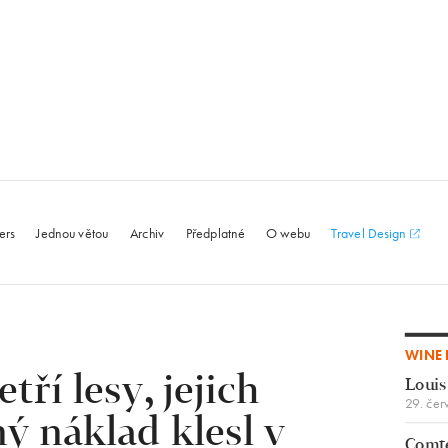
le.com
ers
Jednou větou
Archiv
Předplatné
O webu
Travel Design
WINE 
tří lesy, jejich
Louis
29. čer
ý náklad klesl v
Comte