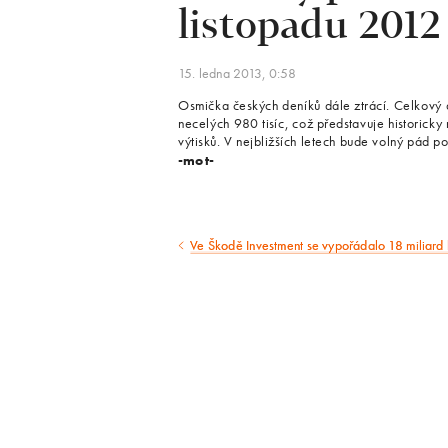
listopadu 2012
15. ledna 2013, 0:58
Osmička českých deníků dále ztrácí. Celkový 
necelých 980 tisíc, což představuje historicky 
výtisků. V nejbližších letech bude volný pád p
-mot-
Ve Škodě Investment se vypořádalo 18 miliard
Předcházející
článek