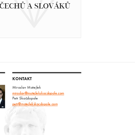
ČECHŮ A SLOVÁKŮ
KONTAKT
Miroslav Motejlek
miroslav@motejlekskocdopole.com
Petr Skočdopole
petr@motejlekskocdopole.com