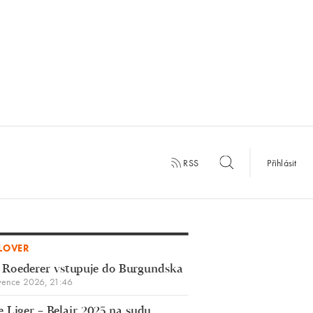
RSS
Přihlásit
LOVER
 Roederer vstupuje do Burgundska
vence 2026, 21:46
 Liger – Belair 2025 na sudu