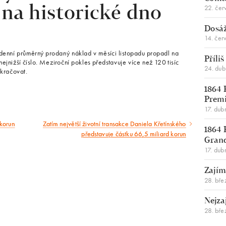
22. čer
 na historické dno
Dosáž
14. čer
denní průměrný prodaný náklad v měsíci listopadu propadl na
Příli
nejnižší číslo. Meziroční pokles představuje více než 120 tisíc
24. du
okračovat.
1864 
Premi
17. dub
 korun
Zatím největší životní transakce Daniela Křetínského
Následující
1864 
představuje částku 66,5 miliard korun
Gran
článek
17. dub
Zajím
28. bře
Nejza
28. bře