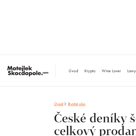
MotejlekSkocdopo
Úvod
Krypto
Wine Lover
Lawy
Úvod
Bystré oko
České deníky še
celkový prodan