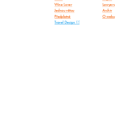
Wine Lover
Lawyers
Jednou větou
Archiv
Předplatné
O webu
Travel Design