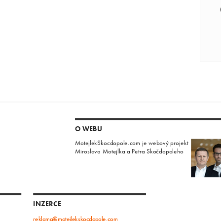
O WEBU
MotejlekSkocdopole.com je webový projekt
Miroslava Motejlka a Petra Skočdopoleho
INZERCE
reklama@motejlekskocdopole.com