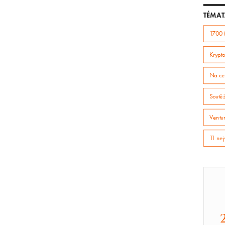
TÉMAT
1700 
Krypto
Na ce
Soutě
Ventur
11 nej