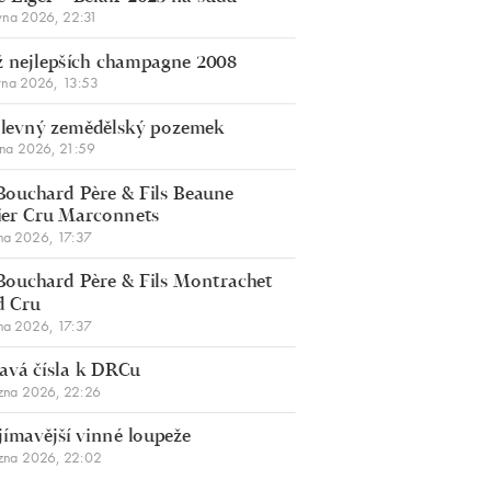
vna 2026, 22:31
 nejlepších champagne 2008
vna 2026, 13:53
š levný zemědělský pozemek
bna 2026, 21:59
Bouchard Père & Fils Beaune
er Cru Marconnets
na 2026, 17:37
Bouchard Père & Fils Montrachet
d Cru
na 2026, 17:37
avá čísla k DRCu
zna 2026, 22:26
jímavější vinné loupeže
zna 2026, 22:02