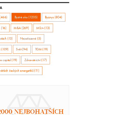
A
(466)
Bystré oko (1205)
Byznys (804)
 (16)
M&A (269)
MS.tv (13)
stách (13)
Nezařazené (5)
ž (109)
Svět (94)
TGM (19)
e capital (19)
Zdravotnictví (17)
větších českých energetiků (11)
2000 NEJBOHATŠÍCH