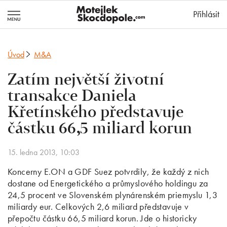
MotejlekSkocd
Přihlásit
Úvod
M&A
Zatím největší životní
transakce Daniela
Křetínského představuje
částku 66,5 miliard korun
15. ledna 2013, 10:03
Koncerny E.ON a GDF Suez potvrdily, že každý z nich
dostane od Energetického a průmyslového holdingu za
24,5 procent ve Slovenském plynárenském priemyslu 1,3
miliardy eur. Celkových 2,6 miliard představuje v
přepočtu částku 66,5 miliard korun. Jde o historicky