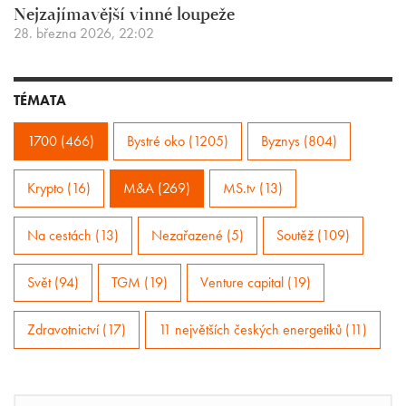
Nejzajímavější vinné loupeže
28. března 2026, 22:02
TÉMATA
1700 (466)
Bystré oko (1205)
Byznys (804)
Krypto (16)
M&A (269)
MS.tv (13)
Na cestách (13)
Nezařazené (5)
Soutěž (109)
Svět (94)
TGM (19)
Venture capital (19)
Zdravotnictví (17)
11 největších českých energetiků (11)