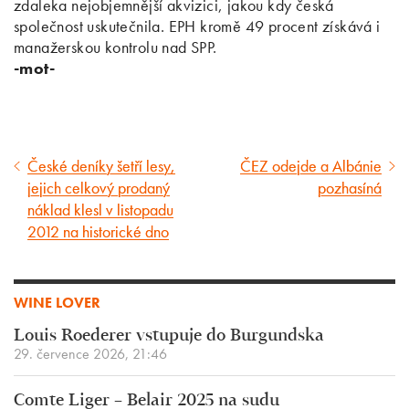
zdaleka nejobjemnější akvizici, jakou kdy česká
společnost uskutečnila. EPH kromě 49 procent získává i
manažerskou kontrolu nad SPP.
-mot-
České deníky šetří lesy,
ČEZ odejde a Albánie
Předcházející
Následující
jejich celkový prodaný
pozhasíná
článek
článek
náklad klesl v listopadu
2012 na historické dno
WINE LOVER
Louis Roederer vstupuje do Burgundska
29. července 2026, 21:46
Comte Liger – Belair 2025 na sudu