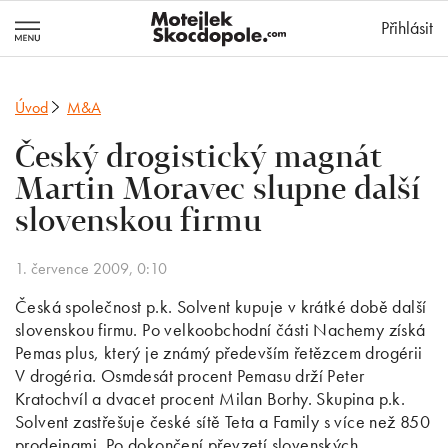
MotejlekSkocd
Přihlásit
Úvod
M&A
Český drogistický magnát
Martin Moravec slupne další
slovenskou firmu
1. července 2009, 0:10
Česká společnost p.k. Solvent kupuje v krátké době další
slovenskou firmu. Po velkoobchodní části Nachemy získá
Pemas plus, který je známý především řetězcem drogérii
V drogéria. Osmdesát procent Pemasu drží Peter
Kratochvíl a dvacet procent Milan Borhy. Skupina p.k.
Solvent zastřešuje české sítě Teta a Family s více než 850
prodejnami. Po dokončení převzetí slovenských