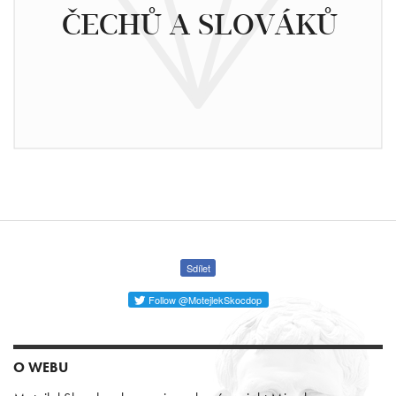
ČECHŮ A SLOVÁKŮ
Sdílet
Follow @MotejlekSkocdop
O WEBU