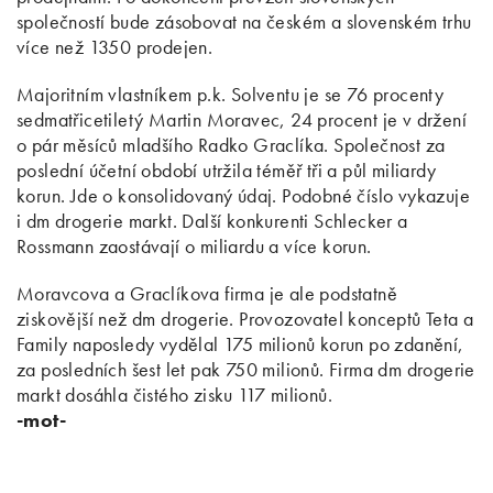
společností bude zásobovat na českém a slovenském trhu
více než 1350 prodejen.
Majoritním vlastníkem p.k. Solventu je se 76 procenty
sedmatřicetiletý Martin Moravec, 24 procent je v držení
o pár měsíců mladšího Radko Graclíka. Společnost za
poslední účetní období utržila téměř tři a půl miliardy
korun. Jde o konsolidovaný údaj. Podobné číslo vykazuje
i dm drogerie markt. Další konkurenti Schlecker a
Rossmann zaostávají o miliardu a více korun.
Moravcova a Graclíkova firma je ale podstatně
ziskovější než dm drogerie. Provozovatel konceptů Teta a
Family naposledy vydělal 175 milionů korun po zdanění,
za posledních šest let pak 750 milionů. Firma dm drogerie
markt dosáhla čistého zisku 117 milionů.
-mot-