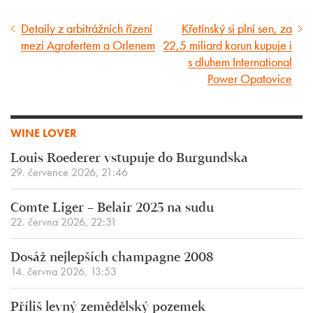
Detaily z arbitrážních řízení
Křetínský si plní sen, za
Předcházející
Následující
mezi Agrofertem a Orlenem
22,5 miliard korun kupuje i
článek
článek
s dluhem International
Power Opatovice
WINE LOVER
Louis Roederer vstupuje do Burgundska
29. července 2026, 21:46
Comte Liger – Belair 2025 na sudu
22. června 2026, 22:31
Dosáž nejlepších champagne 2008
14. června 2026, 13:53
Příliš levný zemědělský pozemek