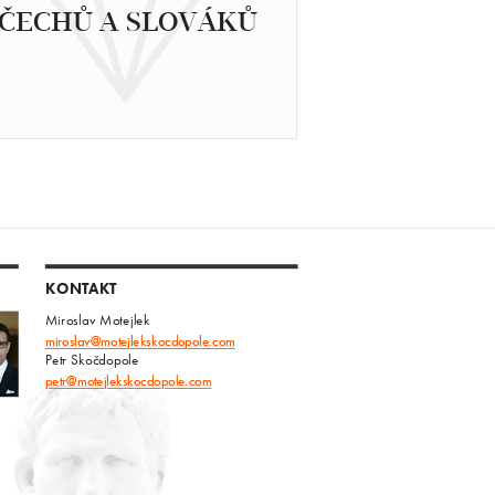
ČECHŮ A SLOVÁKŮ
KONTAKT
Miroslav Motejlek
miroslav@motejlekskocdopole.com
Petr Skočdopole
petr@motejlekskocdopole.com