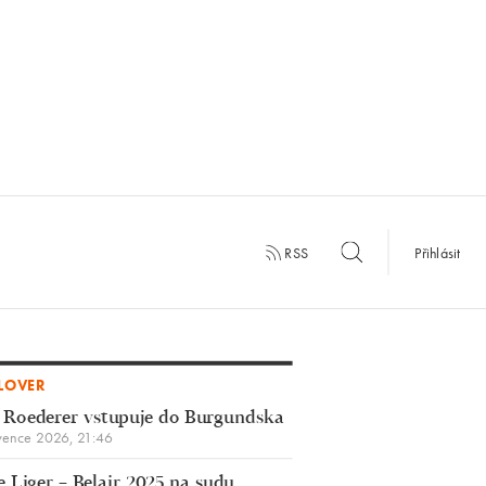
RSS
Přihlásit
LOVER
 Roederer vstupuje do Burgundska
vence 2026, 21:46
 Liger – Belair 2025 na sudu