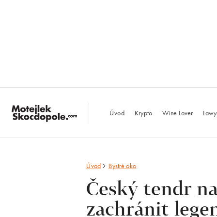
MotejlekSkocdopo
Úvod
Krypto
Wine Lover
Lawy
Úvod
Bystré oko
Český tendr n
zachránit lege