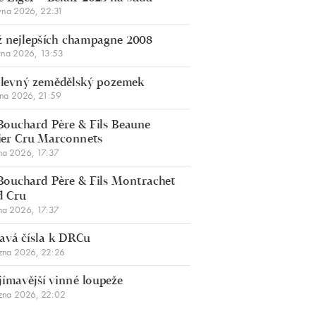
vna 2026, 22:31
 nejlepších champagne 2008
vna 2026, 13:53
š levný zemědělský pozemek
bna 2026, 21:59
Bouchard Père & Fils Beaune
er Cru Marconnets
na 2026, 17:37
Bouchard Père & Fils Montrachet
d Cru
na 2026, 17:37
avá čísla k DRCu
zna 2026, 22:26
jímavější vinné loupeže
zna 2026, 22:02