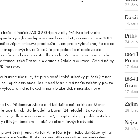
22. čer
Dosáž
14. čer
čtrnáct stíhaček JAS-39 Gripen z díly švédsko-britského
Příli
mu letky byla podepsána před sedmi lety a končí v roce 2014.
24. du
měla zájem smlouvu prodloužit. Není proto vyloučeno, že dojde
k nákupu nových strojů, což je pro potenciální dodavatele
 pro různé šíbry a zprostředkovatele. Zatím se ozvala americká
1864 
 francouzská Dassault Aviation s Rafale a Mirage. Oficiálně by
Premi
íštího roku.
17. dub
 historie ukazuje, že pro slavné lehké stíhačky je český tendr
1864 
set jejich existence. Lockheed Martin má zatím zakázky pouze
Gran
u vyloučila Indie. Pokud firma v brzké době nezíská nové
17. dub
.
ého listu Vědomosti Alexeje Nikolského má Lockheed Martin
Zajím
28. bře
letadel), Irák (36 letadel) a Egypt (24 letadel). Egyptskou
at za „odloženou na neurčito“, tchajwanská je problematická
icky citlivým tématem — také z celkem jasných důvodů.
Nejza
28. bře
 právě český tendr. Avšak Američané jen těžko dokážou vyhrát
emelín a stíhačky. Budou se pravděpodobně muset rozhodnout,