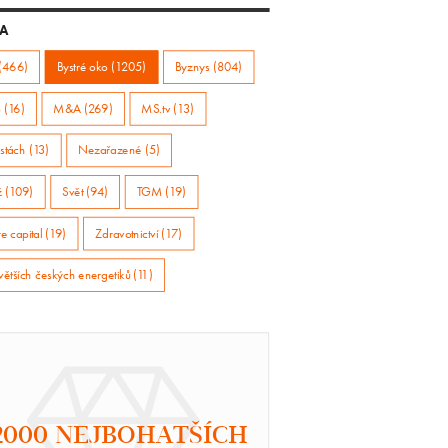
A
(466)
Bystré oko (1205)
Byznys (804)
 (16)
M&A (269)
MS.tv (13)
stách (13)
Nezařazené (5)
ž (109)
Svět (94)
TGM (19)
e capital (19)
Zdravotnictví (17)
větších českých energetiků (11)
2000 NEJBOHATŠÍCH