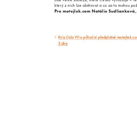
který z nich lze obětovat a co za to mohou po
Pro motejlek.com Natálie Sudlianková,
Kvíz číslo VII o půlroční předplatné motejlek.c
Předcházející
3 dny
článek