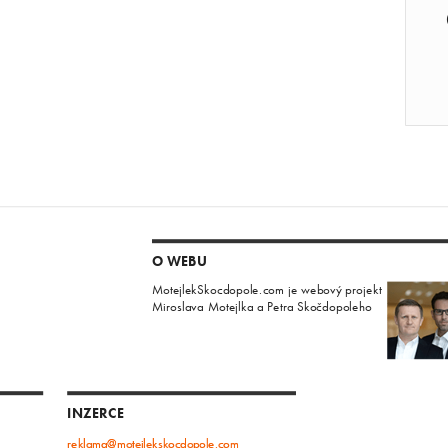
O WEBU
MotejlekSkocdopole.com je webový projekt
Miroslava Motejlka a Petra Skočdopoleho
INZERCE
reklama@motejlekskocdopole.com