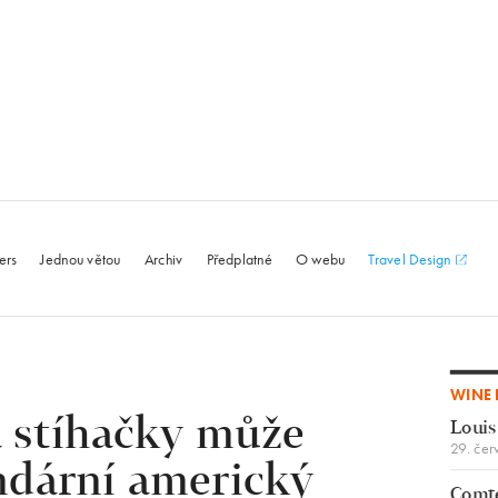
le.com
ers
Jednou větou
Archiv
Předplatné
O webu
Travel Design
WINE 
a stíhačky může
Louis
29. čer
ndární americký
Comte