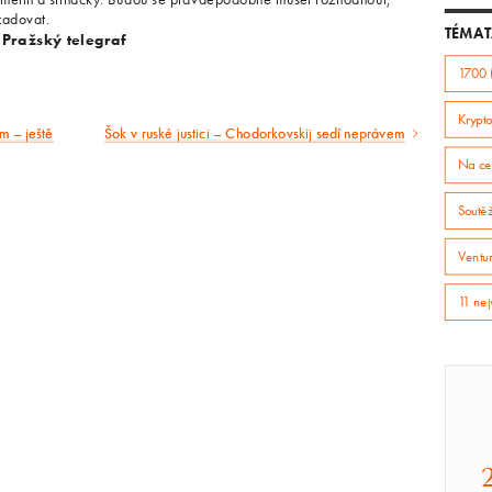
žadovat.
TÉMAT
 Pražský telegraf
1700 
Krypto
om – ještě
Šok v ruské justici – Chodorkovskij sedí neprávem
Následující
Na ce
článek
Soutě
Ventur
11 nej