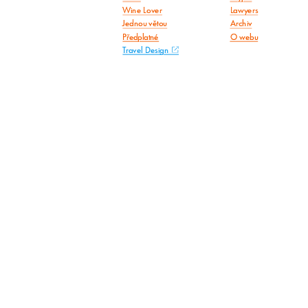
Wine Lover
Lawyers
Jednou větou
Archiv
Předplatné
O webu
Travel Design