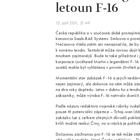
letoun F-16
12. září 2011, 21:49
Česká republika si v současné době pronajímá 
konsorcia Saab-BAE Systems. Smlouva o pronáj
Nečasova vláda zatím ani nenaznačila, že by 
k novému tendru. Tentokrát může rovnou dojít 
mnohem zajímavější. Bude to také příležitost i
korporace Lockheed Martin s legendární F-16 a
soutěž mohla být vyhlášena v prvním čtvrtletí př
Momentální stav zakázek F-16 a jejich nedávná
nejen zajímavý, ale dokonce na něm může závi
na dva roky dopředu. Letos v dubnu ho z tendr
zákazníky, může výroba F-16 natrvalo skončit
Podle názoru redaktora vojenské rubriky rusk
pouze tři potenciální zájemce – Tchaj-wan (66 
zakázku lze z celkem zřejmých důvodů poklád
kvůli možné reakci Číny, no a irácká je polit
Dočasnou záchranou pro F-16 se tak může stát
obě velké soutěže, které Česko vyhlašuje – T