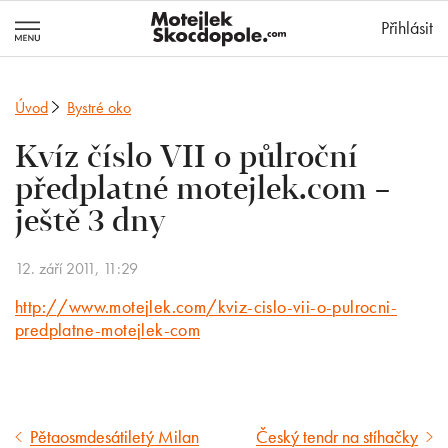
MotejlekSkocd
Přihlásit
Úvod
Bystré oko
Kvíz číslo VII o půlroční
předplatné motejlek.com –
ještě 3 dny
12. září 2011, 11:29
http://www.motejlek.com/kviz-cislo-vii-o-pulrocni-
predplatne-motejlek-com
Pětaosmdesátiletý Milan
Český tendr na stíhačky
Předcházející
Následující