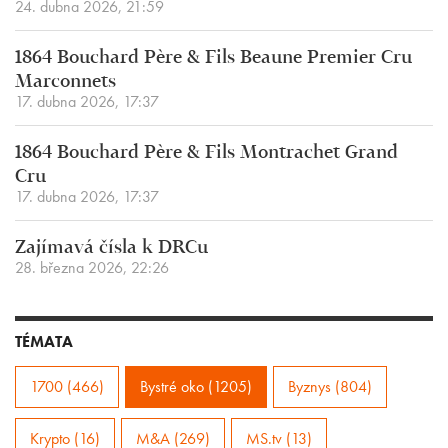
24. dubna 2026, 21:59
1864 Bouchard Père & Fils Beaune Premier Cru
Marconnets
17. dubna 2026, 17:37
1864 Bouchard Père & Fils Montrachet Grand
Cru
17. dubna 2026, 17:37
Zajímavá čísla k DRCu
28. března 2026, 22:26
TÉMATA
1700 (466)
Bystré oko (1205)
Byznys (804)
Krypto (16)
M&A (269)
MS.tv (13)