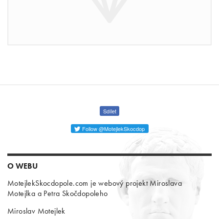
Sdílet
Follow @MotejlekSkocdop
O WEBU
MotejlekSkocdopole.com je webový projekt Miroslava
Motejlka a Petra Skočdopoleho
Miroslav Motejlek