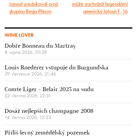
Janout zredukoval svoji
může zachránit legendární
článek
článek
skupinu Rega Přerov
americký letoun F-16
WINE LOVER
Dobře Bonneau du Martray
8. srpna 2026, 20:28
Louis Roederer vstupuje do Burgundska
29. července 2026, 21:46
Comte Liger – Belair 2025 na sudu
22. června 2026, 22:31
Dosáž nejlepších champagne 2008
14. června 2026, 13:53
Příliš levný zemědělský pozemek