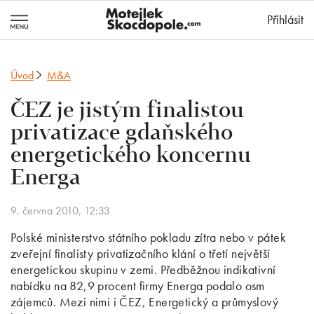
MotejlekSkocd
Přihlásit
Úvod
M&A
ČEZ je jistým finalistou
privatizace gdaňského
energetického koncernu
Energa
9. června 2010, 12:33
Polské ministerstvo státního pokladu zítra nebo v pátek
zveřejní finalisty privatizačního klání o třetí největší
energetickou skupinu v zemi. Předběžnou indikativní
nabídku na 82,9 procent firmy Energa podalo osm
zájemců. Mezi nimi i ČEZ, Energetický a průmyslový