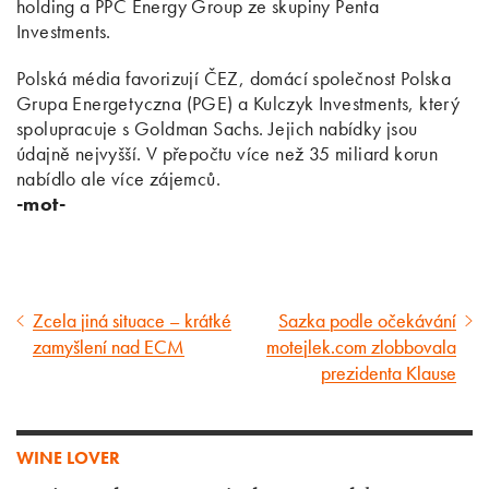
holding a PPC Energy Group ze skupiny Penta
Investments.
Polská média favorizují ČEZ, domácí společnost Polska
Grupa Energetyczna (PGE) a Kulczyk Investments, který
spolupracuje s Goldman Sachs. Jejich nabídky jsou
údajně nejvyšší. V přepočtu více než 35 miliard korun
nabídlo ale více zájemců.
-mot-
Zcela jiná situace – krátké
Sazka podle očekávání
Předcházející
Následující
zamyšlení nad ECM
motejlek.com zlobbovala
článek
článek
prezidenta Klause
WINE LOVER