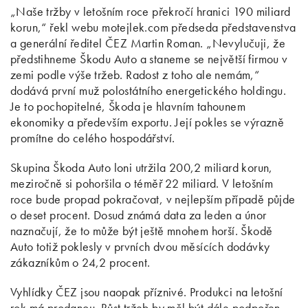
„Naše tržby v letošním roce překročí hranici 190 miliard
korun,“ řekl webu motejlek.com předseda představenstva
a generální ředitel ČEZ Martin Roman. „Nevylučuji, že
předstihneme Škodu Auto a staneme se největší firmou v
zemi podle výše tržeb. Radost z toho ale nemám,“
dodává první muž polostátního energetického holdingu.
Je to pochopitelné, Škoda je hlavním tahounem
ekonomiky a především exportu. Její pokles se výrazně
promítne do celého hospodářství.
Skupina Škoda Auto loni utržila 200,2 miliard korun,
meziročně si pohoršila o téměř 22 miliard. V letošním
roce bude propad pokračovat, v nejlepším případě půjde
o deset procent. Dosud známá data za leden a únor
naznačují, že to může být ještě mnohem horší. Škodě
Auto totiž poklesly v prvních dvou měsících dodávky
zákazníkům o 24,2 procent.
Vyhlídky ČEZ jsou naopak příznivé. Produkci na letošní
rok má prodanou. Růst tržeb by měl být dále podpořen