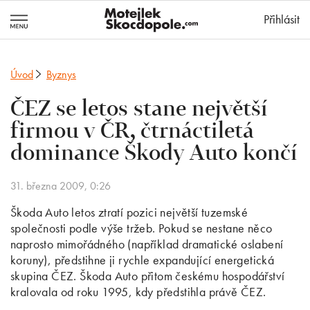
MotejlekSkocd
Přihlásit
Úvod
Byznys
ČEZ se letos stane největší
firmou v ČR, čtrnáctiletá
dominance Škody Auto končí
31. března 2009, 0:26
Škoda Auto letos ztratí pozici největší tuzemské
společnosti podle výše tržeb. Pokud se nestane něco
naprosto mimořádného (například dramatické oslabení
koruny), předstihne ji rychle expandující energetická
skupina ČEZ. Škoda Auto přitom českému hospodářství
kralovala od roku 1995, kdy předstihla právě ČEZ.