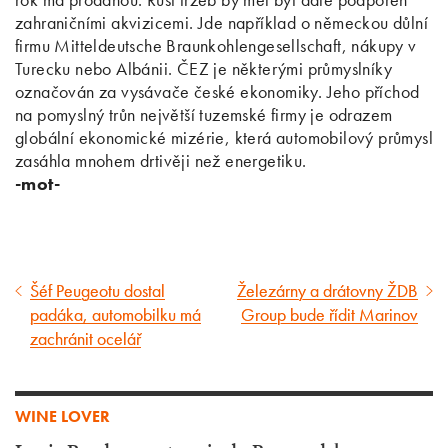
zahraničními akvizicemi. Jde například o německou důlní
firmu Mitteldeutsche Braunkohlengesellschaft, nákupy v
Turecku nebo Albánii. ČEZ je některými průmyslníky
označován za vysávače české ekonomiky. Jeho příchod
na pomyslný trůn největší tuzemské firmy je odrazem
globální ekonomické mizérie, která automobilový průmysl
zasáhla mnohem drtivěji než energetiku.
-mot-
Šéf Peugeotu dostal
Železárny a drátovny ŽDB
Předcházející
Následující
padáka, automobilku má
Group bude řídit Marinov
článek
článek
zachránit ocelář
WINE LOVER