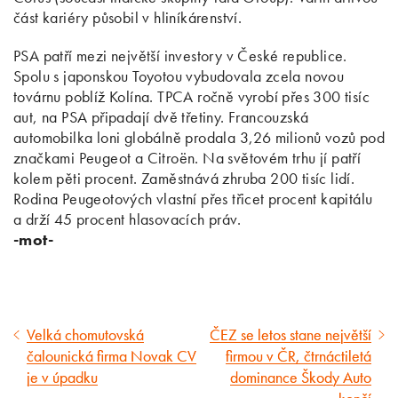
část kariéry působil v hliníkárenství.
PSA patří mezi největší investory v České republice.
Spolu s japonskou Toyotou vybudovala zcela novou
továrnu poblíž Kolína. TPCA ročně vyrobí přes 300 tisíc
aut, na PSA připadají dvě třetiny. Francouzská
automobilka loni globálně prodala 3,26 milionů vozů pod
značkami Peugeot a Citroën. Na světovém trhu jí patří
kolem pěti procent. Zaměstnává zhruba 200 tisíc lidí.
Rodina Peugeotových vlastní přes třicet procent kapitálu
a drží 45 procent hlasovacích práv.
-mot-
Velká chomutovská
ČEZ se letos stane největší
Předcházející
Následující
čalounická firma Novak CV
firmou v ČR, čtrnáctiletá
článek
článek
je v úpadku
dominance Škody Auto