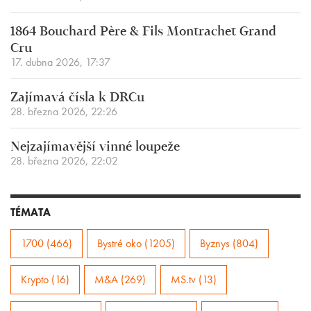
1864 Bouchard Père & Fils Montrachet Grand
Cru
17. dubna 2026, 17:37
Zajímavá čísla k DRCu
28. března 2026, 22:26
Nejzajímavější vinné loupeže
28. března 2026, 22:02
TÉMATA
1700 (466)
Bystré oko (1205)
Byznys (804)
Krypto (16)
M&A (269)
MS.tv (13)