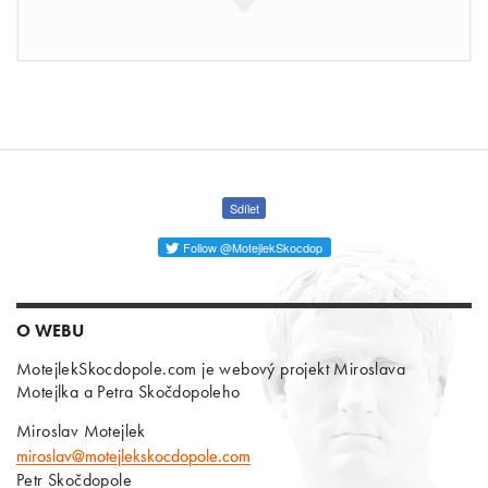
Sdílet
Follow @MotejlekSkocdop
O WEBU
MotejlekSkocdopole.com je webový projekt Miroslava
Motejlka a Petra Skočdopoleho
Miroslav Motejlek
miroslav@motejlekskocdopole.com
Petr Skočdopole