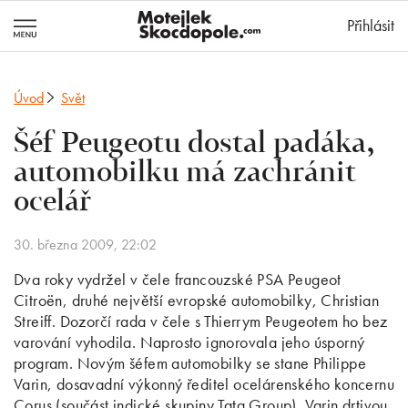
MotejlekSkocd
Přihlásit
Úvod
Svět
Šéf Peugeotu dostal padáka,
automobilku má zachránit
ocelář
30. března 2009, 22:02
Dva roky vydržel v čele francouzské PSA Peugeot
Citroën, druhé největší evropské automobilky, Christian
Streiff. Dozorčí rada v čele s Thierrym Peugeotem ho bez
varování vyhodila. Naprosto ignorovala jeho úsporný
program. Novým šéfem automobilky se stane Philippe
Varin, dosavadní výkonný ředitel ocelárenského koncernu
Corus (součást indické skupiny Tata Group). Varin drtivou