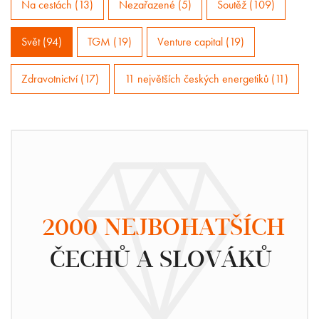
Na cestách (13)
Nezařazené (5)
Soutěž (109)
Svět (94)
TGM (19)
Venture capital (19)
Zdravotnictví (17)
11 největších českých energetiků (11)
2000 NEJBOHATŠÍCH
ČECHŮ A SLOVÁKŮ