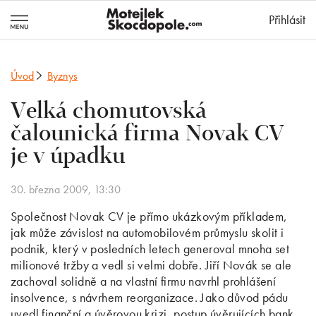
MotejlekSkocd
Přihlásit
Úvod
Byznys
Velká chomutovská
čalounická firma Novak CV
je v úpadku
30. března 2009, 13:30
Společnost Novak CV je přímo ukázkovým příkladem,
jak může závislost na automobilovém průmyslu skolit i
podnik, který v posledních letech generoval mnoha set
milionové tržby a vedl si velmi dobře. Jiří Novák se ale
zachoval solidně a na vlastní firmu navrhl prohlášení
insolvence, s návrhem reorganizace. Jako důvod pádu
uvedl finanční a úvěrovou krizi, postup úvěrujících bank,