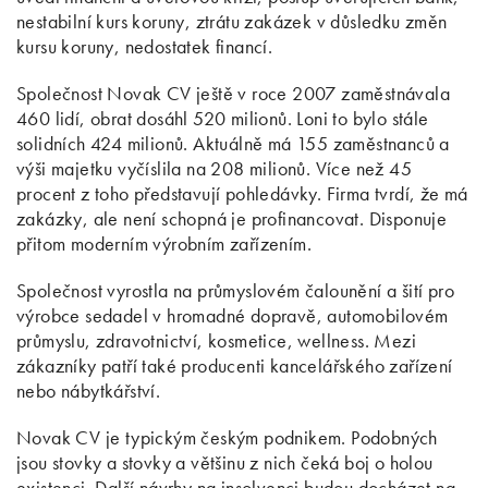
nestabilní kurs koruny, ztrátu zakázek v důsledku změn
kursu koruny, nedostatek financí.
Společnost Novak CV ještě v roce 2007 zaměstnávala
460 lidí, obrat dosáhl 520 milionů. Loni to bylo stále
solidních 424 milionů. Aktuálně má 155 zaměstnanců a
výši majetku vyčíslila na 208 milionů. Více než 45
procent z toho představují pohledávky. Firma tvrdí, že má
zakázky, ale není schopná je profinancovat. Disponuje
přitom moderním výrobním zařízením.
Společnost vyrostla na průmyslovém čalounění a šití pro
výrobce sedadel v hromadné dopravě, automobilovém
průmyslu, zdravotnictví, kosmetice, wellness. Mezi
zákazníky patří také producenti kancelářského zařízení
nebo nábytkářství.
Novak CV je typickým českým podnikem. Podobných
jsou stovky a stovky a většinu z nich čeká boj o holou
existenci. Další návrhy na insolvenci budou docházet na