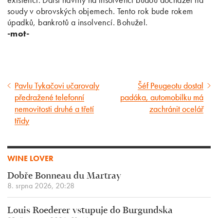
soudy v obrovských objemech. Tento rok bude rokem
úpadků, bankrotů a insolvencí. Bohužel.
-mot-
Pavlu Tykačovi učarovaly
Šéf Peugeotu dostal
Předcházející
Následující
předražené telefonní
padáka, automobilku má
článek
článek
nemovitosti druhé a třetí
zachránit ocelář
třídy
WINE LOVER
Dobře Bonneau du Martray
8. srpna 2026, 20:28
Louis Roederer vstupuje do Burgundska