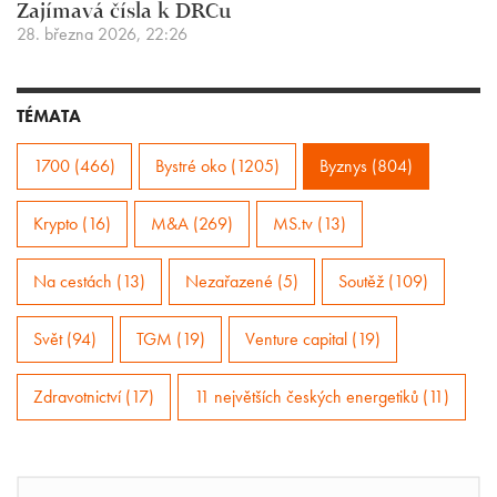
Zajímavá čísla k DRCu
28. března 2026, 22:26
TÉMATA
1700 (466)
Bystré oko (1205)
Byznys (804)
Krypto (16)
M&A (269)
MS.tv (13)
Na cestách (13)
Nezařazené (5)
Soutěž (109)
Svět (94)
TGM (19)
Venture capital (19)
Zdravotnictví (17)
11 největších českých energetiků (11)