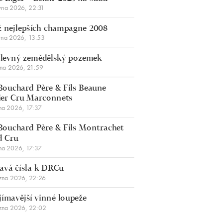
vna 2026, 22:31
 nejlepších champagne 2008
vna 2026, 13:53
š levný zemědělský pozemek
bna 2026, 21:59
Bouchard Père & Fils Beaune
er Cru Marconnets
na 2026, 17:37
Bouchard Père & Fils Montrachet
d Cru
na 2026, 17:37
avá čísla k DRCu
zna 2026, 22:26
jímavější vinné loupeže
zna 2026, 22:02