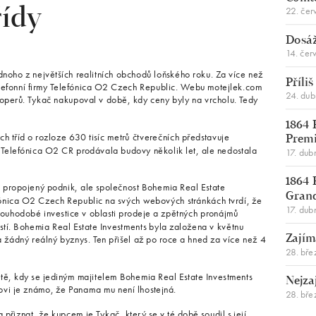
22. čer
řídy
Dosáž
14. čer
dnoho z největších realitních obchodů loňského roku. Za více než
Příli
telefonní firmy Telefónica O2 Czech Republic. Webu motejlek.com
24. du
eloperů. Tykač nakupoval v době, kdy ceny byly na vrcholu. Tedy
1864 
ch tříd o rozloze 630 tisíc metrů čtverečních představuje
Premi
. Telefónica O2 CR prodávala budovy několik let, ale nedostala
17. dub
1864 
 propojený podnik, ale společnost Bohemia Real Estate
Gran
ónica O2 Czech Republic na svých webových stránkách tvrdí, že
17. dub
louhodobé investice v oblasti prodeje a zpětných pronájmů
ostí. Bohemia Real Estate Investments byla založena v květnu
žádný reálný byznys. Ten přišel až po roce a hned za více než 4
Zajím
28. bře
étě, kdy se jediným majitelem Bohemia Real Estate Investments
Nejza
vi je známo, že Panama mu není lhostejná.
28. bře
řiznat, že kupcem je Tykač, který se v té době soudil s její