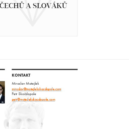
ČECHŮ A SLOVÁKŮ
KONTAKT
Miroslav Motejlek
miroslav@motejlekskocdopole.com
Petr Skočdopole
petr@motejlekskocdopole.com