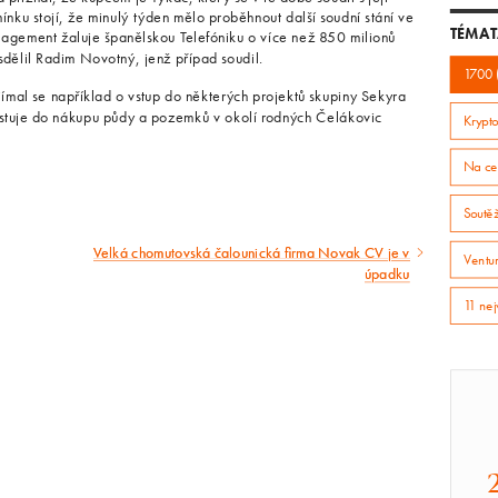
ku stojí, že minulý týden mělo proběhnout další soudní stání ve
TÉMAT
nagement žaluje španělskou Telefóniku o více než 850 milionů
 sdělil Radim Novotný, jenž případ soudil.
1700 
ajímal se například o vstup do některých projektů skupiny Sekyra
stuje do nákupu půdy a pozemků v okolí rodných Čelákovic
Krypto
Na ce
Soutě
Velká chomutovská čalounická firma Novak CV je v
Následující
Ventur
úpadku
článek
11 nej