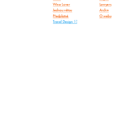
Wine Lover
Lawyers
Jednou větou
Archiv
Předplatné
O webu
Travel Design