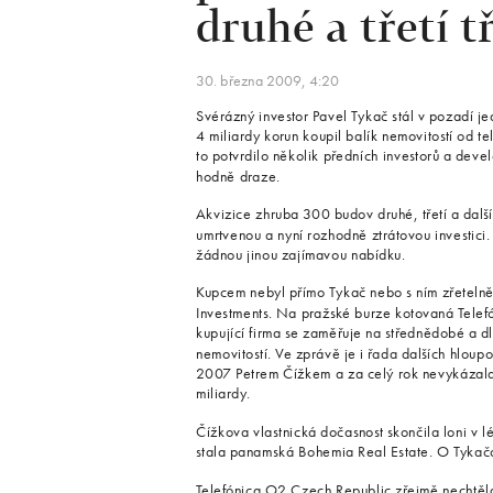
druhé a třetí t
30. března 2009, 4:20
Svérázný investor Pavel Tykač stál v pozadí je
4 miliardy korun koupil balík nemovitostí od 
to potvrdilo několik předních investorů a dev
hodně draze.
Akvizice zhruba 300 budov druhé, třetí a další
umrtvenou a nyní rozhodně ztrátovou investici
žádnou jinou zajímavou nabídku.
Kupcem nebyl přímo Tykač nebo s ním zřetelně
Investments. Na pražské burze kotovaná Telef
kupující firma se zaměřuje na střednědobé a d
nemovitostí. Ve zprávě je i řada dalších hloup
2007 Petrem Čížkem a za celý rok nevykázala 
miliardy.
Čížkova vlastnická dočasnost skončila loni v l
stala panamská Bohemia Real Estate. O Tykačo
Telefónica O2 Czech Republic zřejmě nechtěla p