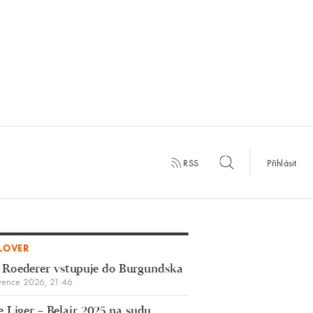
RSS
Přihlásit
LOVER
 Roederer vstupuje do Burgundska
vence 2026, 21:46
 Liger – Belair 2025 na sudu