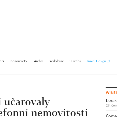
le.com
ers
Jednou větou
Archiv
Předplatné
O webu
Travel Design
WINE 
 učarovaly
Louis
29. čer
efonní nemovitosti
Comte