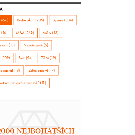
A
(466)
Bystré oko (1205)
Byznys (804)
 (16)
M&A (269)
MS.tv (13)
stách (13)
Nezařazené (5)
ž (109)
Svět (94)
TGM (19)
e capital (19)
Zdravotnictví (17)
větších českých energetiků (11)
2000 NEJBOHATŠÍCH