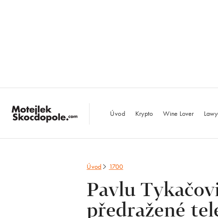
MotejlekSkocdopo
Úvod
Krypto
Wine Lover
Lawy
Úvod
1700
Pavlu Tykačovi
předražené tel