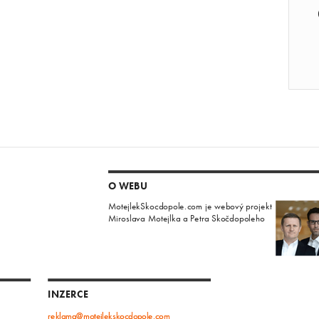
O WEBU
MotejlekSkocdopole.com je webový projekt
Miroslava Motejlka a Petra Skočdopoleho
INZERCE
reklama@motejlekskocdopole.com