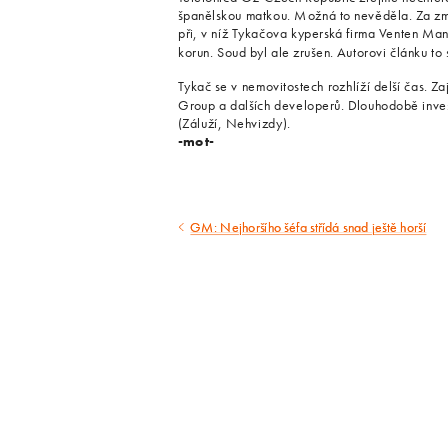
španělskou matkou. Možná to nevěděla. Za zmín
při, v níž Tykačova kyperská firma Venten Ma
korun. Soud byl ale zrušen. Autorovi článku to
Tykač se v nemovitostech rozhlíží delší čas. Z
Group a dalších developerů. Dlouhodobě inve
(Záluží, Nehvizdy).
-mot-
GM: Nejhoršího šéfa střídá snad ještě horší
Předcházející
článek