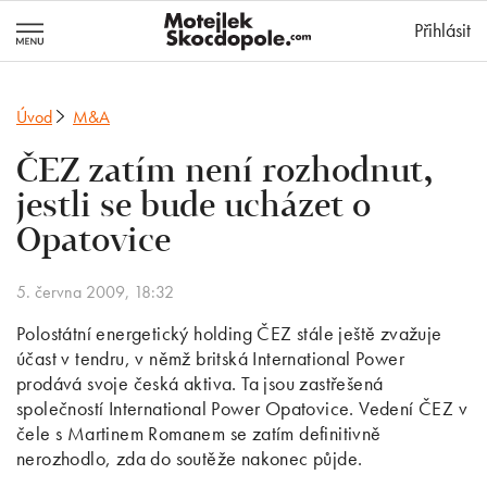
MotejlekSkocd
Přihlásit
Úvod
M&A
ČEZ zatím není rozhodnut,
jestli se bude ucházet o
Opatovice
5. června 2009, 18:32
Polostátní energetický holding ČEZ stále ještě zvažuje
účast v tendru, v němž britská International Power
prodává svoje česká aktiva. Ta jsou zastřešená
společností International Power Opatovice. Vedení ČEZ v
čele s Martinem Romanem se zatím definitivně
nerozhodlo, zda do soutěže nakonec půjde.