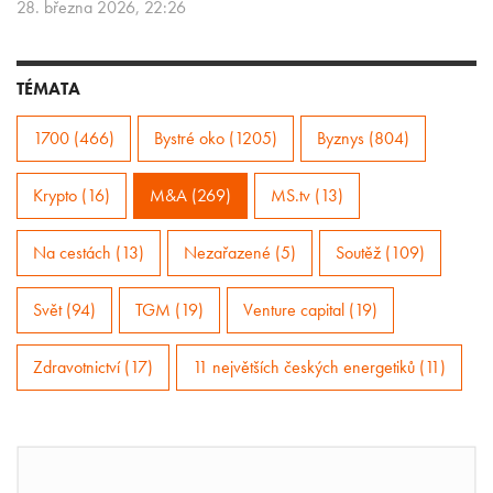
28. března 2026, 22:26
TÉMATA
1700 (466)
Bystré oko (1205)
Byznys (804)
Krypto (16)
M&A (269)
MS.tv (13)
Na cestách (13)
Nezařazené (5)
Soutěž (109)
Svět (94)
TGM (19)
Venture capital (19)
Zdravotnictví (17)
11 největších českých energetiků (11)