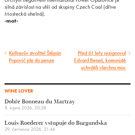
silná závislost na uhlí od skupiny Czech Coal (dříve
Mostecká uhelná).
-mot-
Kellnerův stvořitel Štěpán
Před 61 lety rezignoval
Předcházející
Následující
Popovič jde do penze
Edvard Beneš, komunisté
článek
článek
uchvátili všechnu moc
WINE LOVER
Dobře Bonneau du Martray
8. srpna 2026, 20:28
Louis Roederer vstupuje do Burgundska
29. července 2026, 21:46