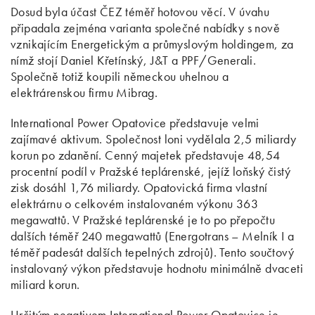
Dosud byla účast ČEZ téměř hotovou věcí. V úvahu
připadala zejména varianta společné nabídky s nově
vznikajícím Energetickým a průmyslovým holdingem, za
nímž stojí Daniel Křetínský, J&T a PPF/Generali.
Společně totiž koupili německou uhelnou a
elektrárenskou firmu Mibrag.
International Power Opatovice představuje velmi
zajímavé aktivum. Společnost loni vydělala 2,5 miliardy
korun po zdanění. Cenný majetek představuje 48,54
procentní podíl v Pražské teplárenské, jejíž loňský čistý
zisk dosáhl 1,76 miliardy. Opatovická firma vlastní
elektrárnu o celkovém instalovaném výkonu 363
megawattů. V Pražské teplárenské je to po přepočtu
dalších téměř 240 megawattů (Energotrans – Melník I a
téměř padesát dalších tepelných zdrojů). Tento součtový
instalovaný výkon představuje hodnotu minimálně dvaceti
miliard korun.
Určitým negativem International Power Opatovice je