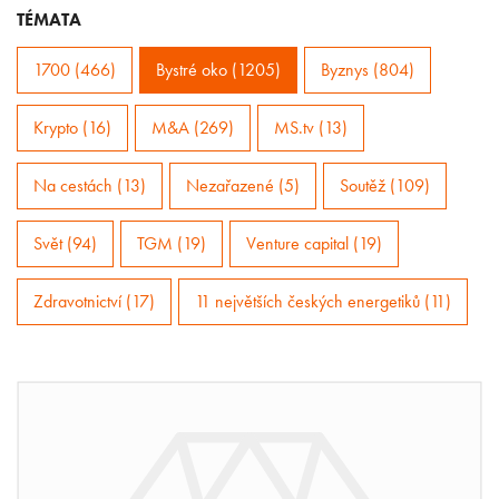
TÉMATA
1700 (466)
Bystré oko (1205)
Byznys (804)
Krypto (16)
M&A (269)
MS.tv (13)
Na cestách (13)
Nezařazené (5)
Soutěž (109)
Svět (94)
TGM (19)
Venture capital (19)
Zdravotnictví (17)
11 největších českých energetiků (11)