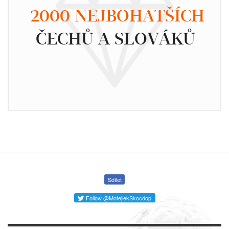
2000 NEJBOHATŠÍCH
ČECHŮ A SLOVÁKŮ
Sdílet
Follow @MotejlekSkocdop