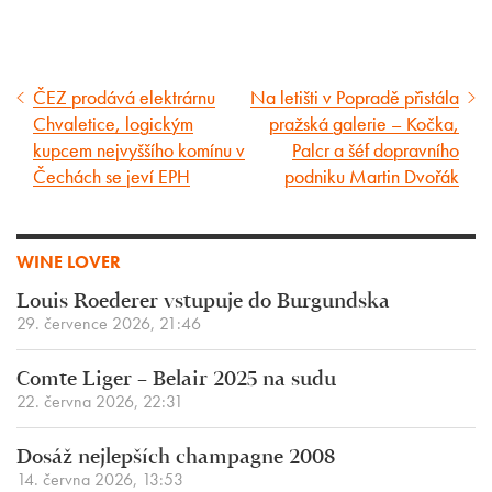
ČEZ prodává elektrárnu
Na letišti v Popradě přistála
Předcházející
Následující
Chvaletice, logickým
pražská galerie – Kočka,
článek
článek
kupcem nejvyššího komínu v
Palcr a šéf dopravního
Čechách se jeví EPH
podniku Martin Dvořák
WINE LOVER
Louis Roederer vstupuje do Burgundska
29. července 2026, 21:46
Comte Liger – Belair 2025 na sudu
22. června 2026, 22:31
Dosáž nejlepších champagne 2008
14. června 2026, 13:53