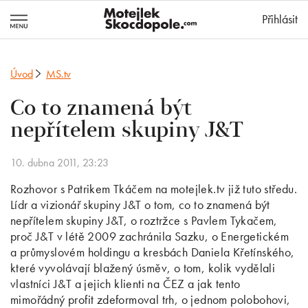
MotejlekSkocd
Přihlásit
Úvod
MS.tv
Co to znamená být
nepřítelem skupiny J&T
10. dubna 2011, 23:23
Rozhovor s Patrikem Tkáčem na motejlek.tv již tuto středu.
Lídr a vizionář skupiny J&T o tom, co to znamená být
nepřítelem skupiny J&T, o roztržce s Pavlem Tykačem,
proč J&T v létě 2009 zachránila Sazku, o Energetickém
a průmyslovém holdingu a kresbách Daniela Křetínského,
které vyvolávají blažený úsměv, o tom, kolik vydělali
vlastníci J&T a jejich klienti na ČEZ a jak tento
mimořádný profit zdeformoval trh, o jednom polobohovi,