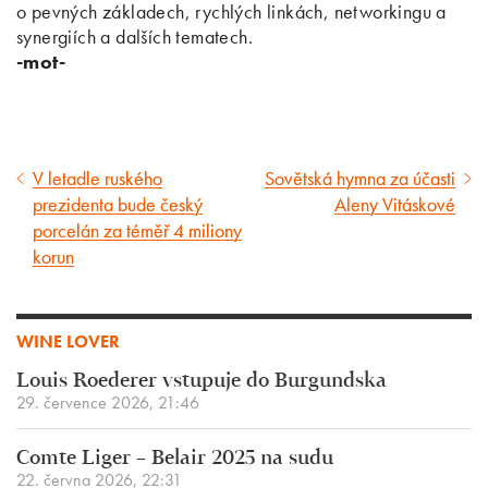
o pevných základech, rychlých linkách, networkingu a
synergiích a dalších tematech.
-mot-
V letadle ruského
Sovětská hymna za účasti
Předcházející
Následující
prezidenta bude český
Aleny Vitáskové
článek
článek
porcelán za téměř 4 miliony
korun
WINE LOVER
Louis Roederer vstupuje do Burgundska
29. července 2026, 21:46
Comte Liger – Belair 2025 na sudu
22. června 2026, 22:31