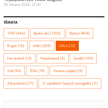
28. března 2026, 22:02
TÉMATA
1700 (466)
Bystré oko (1205)
Byznys (804)
Krypto (16)
M&A (269)
MS.tv (13)
Na cestách (13)
Nezařazené (5)
Soutěž (109)
Svět (94)
TGM (19)
Venture capital (19)
Zdravotnictví (17)
11 největších českých energetiků (11)