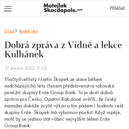
MotejlekSkocd
Přihlásit
Úvod
Bystré oko
Dobrá zpráva z Vídně a lekce
Kulhánek
17. března 2010, 11:38
Třiačtyřicetiletý Martin Škopek se stane během
nadcházejícího léta členem představenstva rakouské
peněžní skupiny Erste Group Bank. To je dosti dobrá
zpráva pro Česko. Opatrní Rakušané uvěřili, že český
manažer dokáže zvýšit výkon a tím pádem i hodnotu celé
skupiny Erste. Škopek má výbornou pověst. Když uspěje,
mohl by se jednou stát vůbec nejvyšším šéfem Erste
Group Bank.