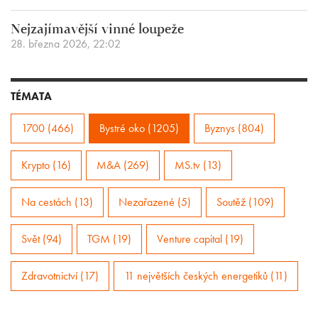
Nejzajímavější vinné loupeže
28. března 2026, 22:02
TÉMATA
1700 (466)
Bystré oko (1205)
Byznys (804)
Krypto (16)
M&A (269)
MS.tv (13)
Na cestách (13)
Nezařazené (5)
Soutěž (109)
Svět (94)
TGM (19)
Venture capital (19)
Zdravotnictví (17)
11 největších českých energetiků (11)