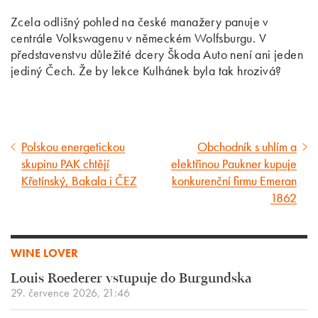
Zcela odlišný pohled na české manažery panuje v
centrále Volkswagenu v německém Wolfsburgu. V
představenstvu důležité dcery Škoda Auto není ani jeden
jediný Čech. Že by lekce Kulhánek byla tak hrozivá?
Polskou energetickou
Obchodník s uhlím a
Předcházející
Následující
skupinu PAK chtějí
elektřinou Paukner kupuje
článek
článek
Křetínský, Bakala i ČEZ
konkurenční firmu Emeran
1862
WINE LOVER
Louis Roederer vstupuje do Burgundska
29. července 2026, 21:46