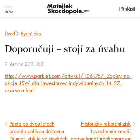
MotejlekSkocd
Přihlásit
Úvod
Bystré oko
Doporučuji – stojí za úvahu
9. června 2011, 8:01
http://www.parkiet.com/artykul/1061757_Zapisy-na-
akcje-JSW-dla-inwestorow-indywidualnych-14-27-
czerwca.html
Penta po dvou letech
Historicky rekordní zisk
Předcházející
Následující
prodala polskou drátovnu
Lovochemie zmařil
článek
článek
Drumet, zisk je ve stovkách
porouchaný turbokompresor