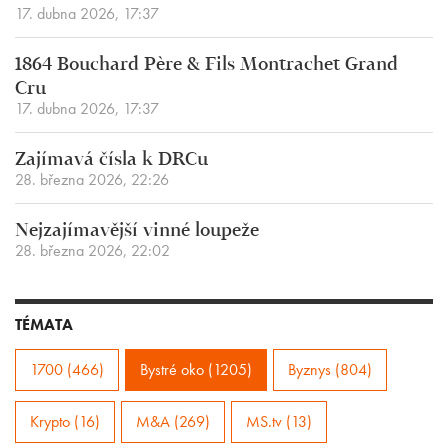
17. dubna 2026, 17:37
1864 Bouchard Père & Fils Montrachet Grand
Cru
17. dubna 2026, 17:37
Zajímavá čísla k DRCu
28. března 2026, 22:26
Nejzajímavější vinné loupeže
28. března 2026, 22:02
TÉMATA
1700 (466)
Bystré oko (1205)
Byznys (804)
Krypto (16)
M&A (269)
MS.tv (13)