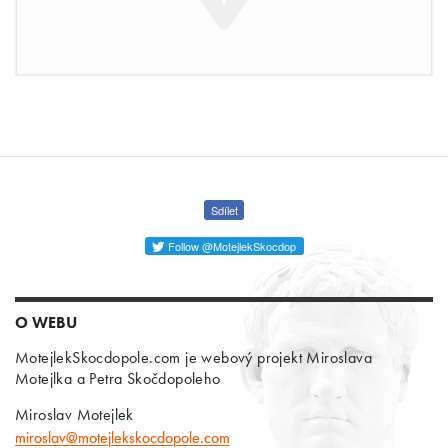
Sdílet
Follow @MotejlekSkocdop
O WEBU
MotejlekSkocdopole.com je webový projekt Miroslava
Motejlka a Petra Skočdopoleho
Miroslav Motejlek
miroslav@motejlekskocdopole.com