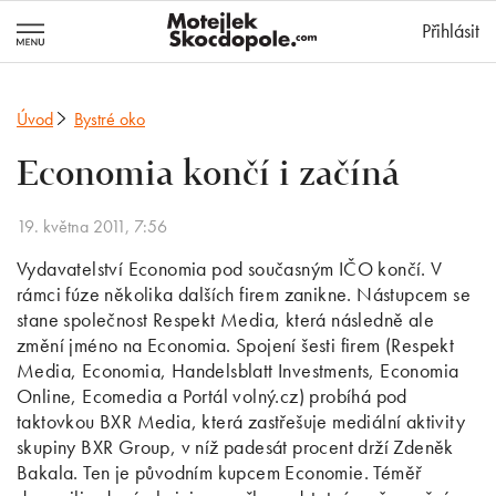
MotejlekSkocd
Přihlásit
Úvod
Bystré oko
Economia končí i začíná
19. května 2011, 7:56
Vydavatelství Economia pod současným IČO končí. V
rámci fúze několika dalších firem zanikne. Nástupcem se
stane společnost Respekt Media, která následně ale
změní jméno na Economia. Spojení šesti firem (Respekt
Media, Economia, Handelsblatt Investments, Economia
Online, Ecomedia a Portál volný.cz) probíhá pod
taktovkou BXR Media, která zastřešuje mediální aktivity
skupiny BXR Group, v níž padesát procent drží Zdeněk
Bakala. Ten je původním kupcem Economie. Téměř