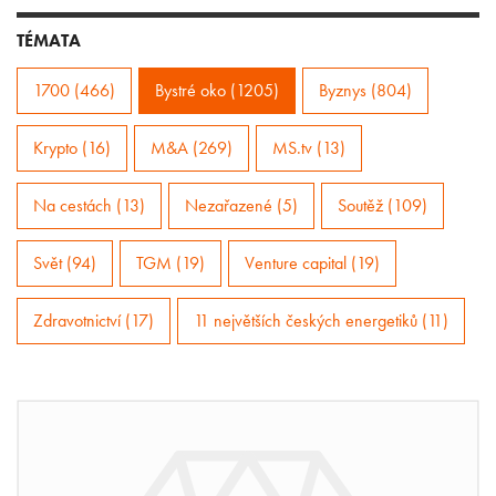
TÉMATA
1700 (466)
Bystré oko (1205)
Byznys (804)
Krypto (16)
M&A (269)
MS.tv (13)
Na cestách (13)
Nezařazené (5)
Soutěž (109)
Svět (94)
TGM (19)
Venture capital (19)
Zdravotnictví (17)
11 největších českých energetiků (11)