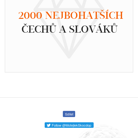
2000 NEJBOHATŠÍCH
ČECHŮ A SLOVÁKŮ
Sdílet
Follow @MotejlekSkocdop