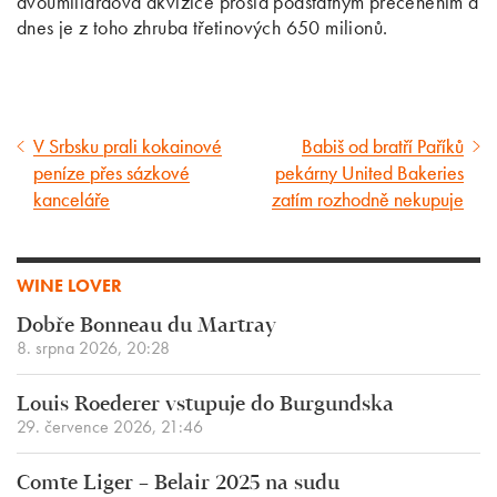
dvoumiliardová akvizice prošla podstatným přeceněním a
dnes je z toho zhruba třetinových 650 milionů.
V Srbsku prali kokainové
Babiš od bratří Paříků
Předcházející
Následující
peníze přes sázkové
pekárny United Bakeries
článek
článek
kanceláře
zatím rozhodně nekupuje
WINE LOVER
Dobře Bonneau du Martray
8. srpna 2026, 20:28
Louis Roederer vstupuje do Burgundska
29. července 2026, 21:46
Comte Liger – Belair 2025 na sudu