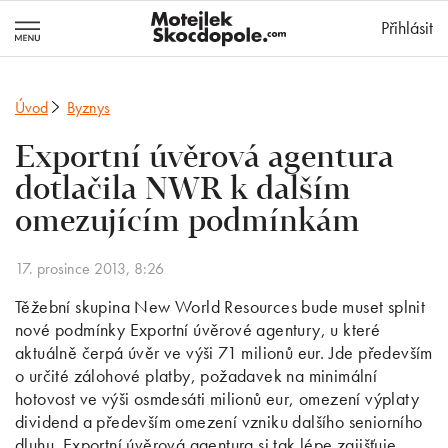
MotejlekSkocd
Přihlásit
Úvod
Byznys
Exportní úvěrová agentura
dotlačila NWR k dalším
omezujícím podmínkám
17. prosince 2013, 8:26
Těžební skupina New World Resources bude muset splnit
nové podmínky Exportní úvěrové agentury, u které
aktuálně čerpá úvěr ve výši 71 milionů eur. Jde především
o určité zálohové platby, požadavek na minimální
hotovost ve výši osmdesáti milionů eur, omezení výplaty
dividend a především omezení vzniku dalšího seniorního
dluhu. Exportní úvěrová agentura si tak lépe zajišťuje