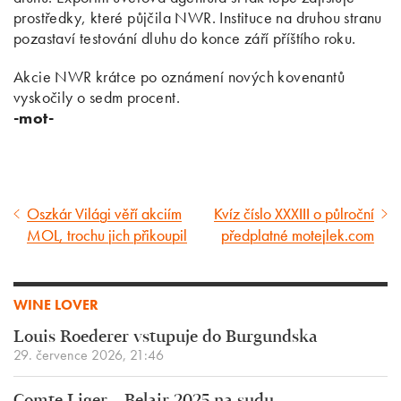
prostředky, které půjčila NWR. Instituce na druhou stranu
pozastaví testování dluhu do konce září příštího roku.
Akcie NWR krátce po oznámení nových kovenantů
vyskočily o sedm procent.
-mot-
Oszkár Világi věří akciím
Kvíz číslo XXXIII o půlroční
Předcházející
Následující
MOL, trochu jich přikoupil
předplatné motejlek.com
článek
článek
WINE LOVER
Louis Roederer vstupuje do Burgundska
29. července 2026, 21:46