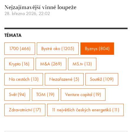
Nejzajímavější vinné loupeže
28. března 2026, 22:02
TÉMATA
1700 (466)
Bystré oko (1205)
Byznys (804)
Krypto (16)
M&A (269)
MS.tv (13)
Na cestách (13)
Nezařazené (5)
Soutěž (109)
Svět (94)
TGM (19)
Venture capital (19)
Zdravotnictví (17)
11 největších českých energetiků (11)