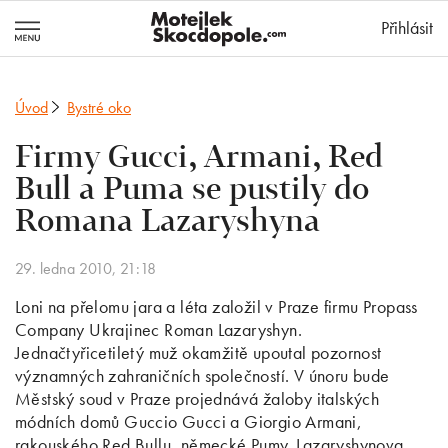
MotejlekSkocd
Přihlásit
Úvod
Bystré oko
Firmy Gucci, Armani, Red
Bull a Puma se pustily do
Romana Lazaryshyna
29. ledna 2010, 21:18
Loni na přelomu jara a léta založil v Praze firmu Propass
Company Ukrajinec Roman Lazaryshyn.
Jednačtyřicetiletý muž okamžitě upoutal pozornost
významných zahraničních společností. V únoru bude
Městský soud v Praze projednává žaloby italských
módních domů Guccio Gucci a Giorgio Armani,
rakouského Red Bullu, německé Pumy. Lazaryshynova