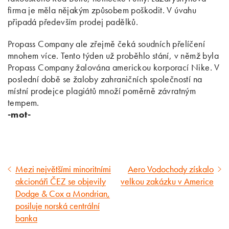
firma je měla nějakým způsobem poškodit. V úvahu
připadá především prodej padělků.
Propass Company ale zřejmě čeká soudních přelíčení
mnohem více. Tento týden už proběhlo stání, v němž byla
Propass Company žalována americkou korporací Nike. V
poslední době se žaloby zahraničních společností na
místní prodejce plagiátů množí poměrně závratným
tempem.
-mot-
Mezi největšími minoritními
Aero Vodochody získalo
Předcházející
Následující
akcionáři ČEZ se objevily
velkou zakázku v Americe
článek
článek
Dodge & Cox a Mondrian,
posiluje norská centrální
banka