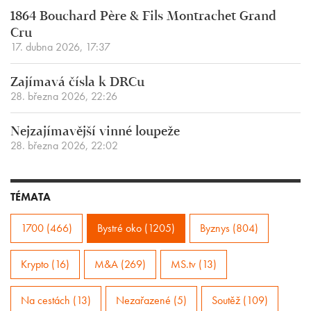
1864 Bouchard Père & Fils Montrachet Grand
Cru
17. dubna 2026, 17:37
Zajímavá čísla k DRCu
28. března 2026, 22:26
Nejzajímavější vinné loupeže
28. března 2026, 22:02
TÉMATA
1700 (466)
Bystré oko (1205)
Byznys (804)
Krypto (16)
M&A (269)
MS.tv (13)
Na cestách (13)
Nezařazené (5)
Soutěž (109)