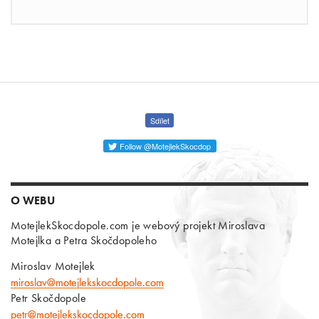
Sdílet
Follow @MotejlekSkocdop
O WEBU
MotejlekSkocdopole.com je webový projekt Miroslava
Motejlka a Petra Skočdopoleho
Miroslav Motejlek
miroslav@motejlekskocdopole.com
Petr Skočdopole
petr@motejlekskocdopole.com