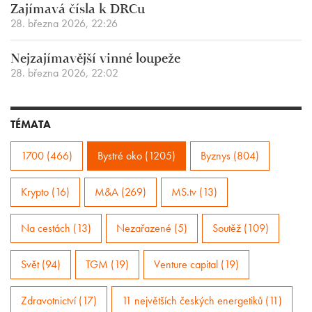
Zajímavá čísla k DRCu
28. března 2026, 22:26
Nejzajímavější vinné loupeže
28. března 2026, 22:02
TÉMATA
1700 (466)
Bystré oko (1205)
Byznys (804)
Krypto (16)
M&A (269)
MS.tv (13)
Na cestách (13)
Nezařazené (5)
Soutěž (109)
Svět (94)
TGM (19)
Venture capital (19)
Zdravotnictví (17)
11 největších českých energetiků (11)