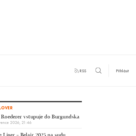
RSS
Přihlásit
LOVER
 Roederer vstupuje do Burgundska
vence 2026, 21:46
 Liger – Belair 2025 na sudu