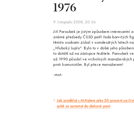
1976
9. listopadu 2008, 20:36
Jiří Paroubek je jistým způsobem interesantní 
známé předsedy ČSSD patří řada barvitých figur
těmito osobami získal v osmdesátých letech n
„Hluboký šuplo“. Bylo to v době jeho působení
to dotáhl až na zástupce ředitele. Paroubek v
až 1990 působil ve vrcholných manažerských po
proti komunistům. Byl přece manažerem!
-mot-
Jak prodělat s Mittalem přes 50 procent za čtyř
Předcházející
ještě se zamotat do daňové pasti
článek