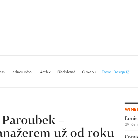
le.com
ers
Jednou větou
Archiv
Předplatné
O webu
Travel Design
WINE 
 Paroubek –
Louis
29. čer
nažerem už od roku
Comte