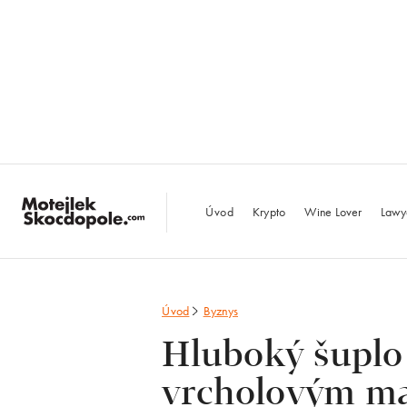
MotejlekSkocdopo
Úvod
Krypto
Wine Lover
Lawy
Úvod
Byznys
Hluboký šuplo
vrcholovým ma