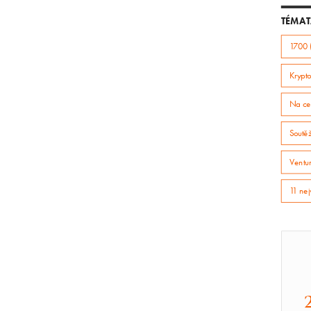
TÉMAT
1700 
Krypto
Na ce
Soutě
Ventur
11 nej