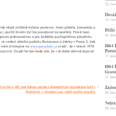
22. čer
Dosáž
14. čer
a tak nějak zvláštně kulatou postavou. Mezi přátele, kamarády a
Příli
, jejichž životní styl lze považovat za neotřelý. Právě mezi
24. du
aprosto jednoznačnou a pro každého pochopitelnou přezdívku
 ve vedení státního podniku Restaurace a jídelny v Praze 5, kde
e svém životopise na
www.paroubek.cz
uvádí , že v letech 1976
1864 
zicích. Za pět let tam bude stát, že v té době aktivně bojoval
Premi
17. dub
1864 
Gran
17. dub
icet dní a
J&T pod tlakem začala s dramatickým výprodejem bytů v
Následující
Zajím
Bratislavě, v ohrožení jsou i další realitní projekty
28. bře
článek
Nejza
28. bře