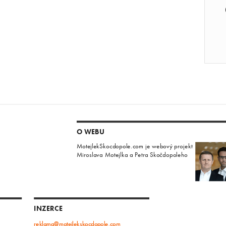
O WEBU
MotejlekSkocdopole.com je webový projekt
Miroslava Motejlka a Petra Skočdopoleho
INZERCE
reklama@motejlekskocdopole.com