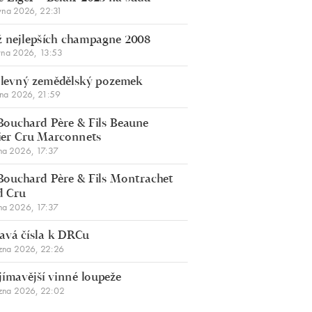
vna 2026, 22:31
 nejlepších champagne 2008
vna 2026, 13:53
š levný zemědělský pozemek
bna 2026, 21:59
Bouchard Père & Fils Beaune
er Cru Marconnets
na 2026, 17:37
Bouchard Père & Fils Montrachet
d Cru
na 2026, 17:37
avá čísla k DRCu
zna 2026, 22:26
jímavější vinné loupeže
zna 2026, 22:02