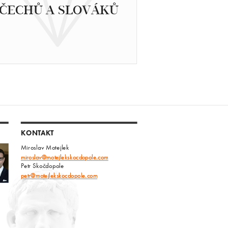
ČECHŮ A SLOVÁKŮ
KONTAKT
Miroslav Motejlek
miroslav@motejlekskocdopole.com
Petr Skočdopole
petr@motejlekskocdopole.com