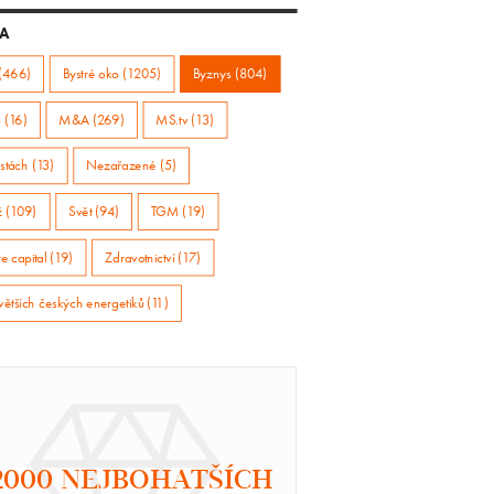
A
(466)
Bystré oko (1205)
Byznys (804)
 (16)
M&A (269)
MS.tv (13)
stách (13)
Nezařazené (5)
ž (109)
Svět (94)
TGM (19)
e capital (19)
Zdravotnictví (17)
větších českých energetiků (11)
2000 NEJBOHATŠÍCH