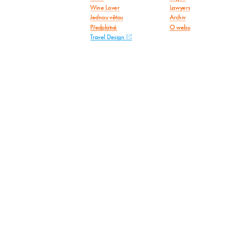
Wine Lover
Lawyers
Jednou větou
Archiv
Předplatné
O webu
Travel Design