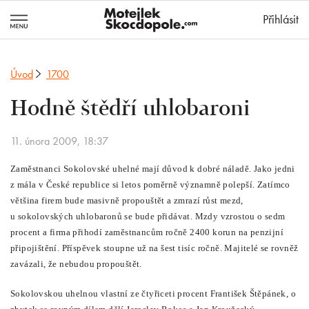
MotejlekSkocd
Přihlásit
Úvod
1700
Hodně štědří uhlobaroni
11. února 2009, 18:37
Zaměstnanci Sokolovské uhelné mají důvod k dobré náladě. Jako jedni
z mála v České republice si letos poměrně významně polepší. Zatímco
většina firem bude masivně propouštět a zmrazí růst mezd,
u sokolovských uhlobaronů se bude přidávat. Mzdy vzrostou o sedm
procent a firma přihodí zaměstnancům ročně 2400 korun na penzijní
připojištění. Příspěvek stoupne už na šest tisíc ročně. Majitelé se rovněž
zavázali, že nebudou propouštět.
Sokolovskou uhelnou vlastní ze čtyřiceti procent František Štěpánek, o