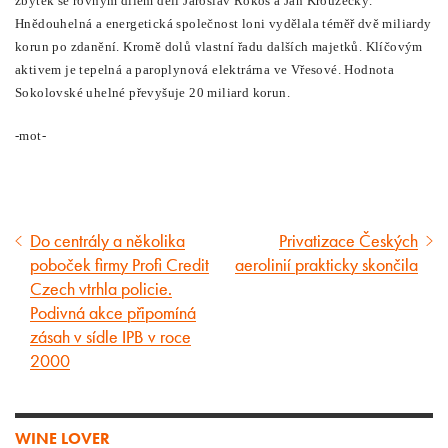
zbytek se rovným dílem dělí Jaroslav Rokos a Jan Kroužecký.
Hnědouhelná a energetická společnost loni vydělala téměř dvě miliardy
korun po zdanění. Kromě dolů vlastní řadu dalších majetků. Klíčovým
aktivem je tepelná a paroplynová elektrárna ve Vřesové. Hodnota
Sokolovské uhelné převyšuje 20 miliard korun.
-mot-
Do centrály a několika
Privatizace Českých
Předcházející
Následující
poboček firmy Profi Credit
aerolinií prakticky skončila
článek
článek
Czech vtrhla policie.
Podivná akce připomíná
zásah v sídle IPB v roce
2000
WINE LOVER