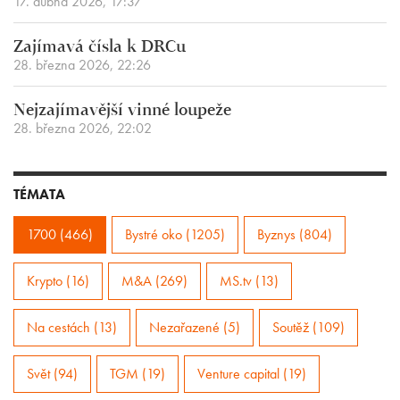
17. dubna 2026, 17:37
Zajímavá čísla k DRCu
28. března 2026, 22:26
Nejzajímavější vinné loupeže
28. března 2026, 22:02
TÉMATA
1700 (466)
Bystré oko (1205)
Byznys (804)
Krypto (16)
M&A (269)
MS.tv (13)
Na cestách (13)
Nezařazené (5)
Soutěž (109)
Svět (94)
TGM (19)
Venture capital (19)