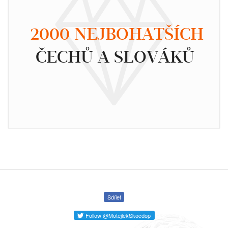
2000 NEJBOHATŠÍCH
ČECHŮ A SLOVÁKŮ
Sdílet
Follow @MotejlekSkocdop