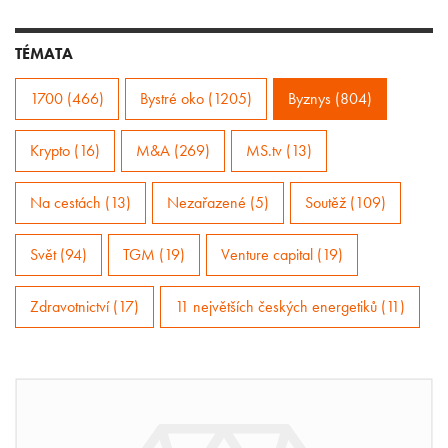
TÉMATA
1700 (466)
Bystré oko (1205)
Byznys (804)
Krypto (16)
M&A (269)
MS.tv (13)
Na cestách (13)
Nezařazené (5)
Soutěž (109)
Svět (94)
TGM (19)
Venture capital (19)
Zdravotnictví (17)
11 největších českých energetiků (11)