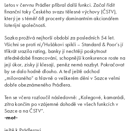
Letos v červnu Prádler přibral další funkci. Začal řídit
finanční toky Českého svazu tělesné výchovy (ČSTV),
který je s téměř 68 procenty dominantním akcionářem
loterijní společnosti.
Sazka prožívá nejhorší období za posledních 54 let.
Všichni se proti ní/Hušákovi spikli – Standard & Poor’s jí
třikrát srazila rating, banky jí nechtěji poskytnout
střednědobé financování, schopnější konkurence roste na
její úkor, zisky jí klesají, peněz nemá nazbyt. Pokračovat
by se dalo hodně dlouho. A teď ještě odchod
„milovaného“ a hlavně o veškerém dění v Sazce velmi
dobře obeznámeného Prádlera.
Ten se včera rozloučil následovně: „Kolegové, kamarádi,
zítra končím po vzájemné dohodě ve všech funkcích v
Sazce a na ČSTV“.
-mot-
ještě k Prádlerovi