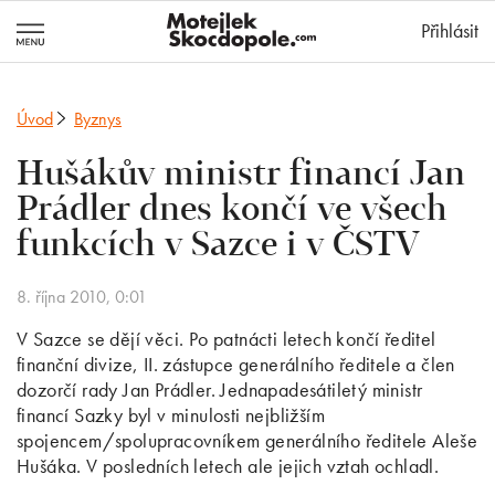
MotejlekSkocd
Přihlásit
Úvod
Byznys
Hušákův ministr financí Jan
Prádler dnes končí ve všech
funkcích v Sazce i v ČSTV
8. října 2010, 0:01
V Sazce se dějí věci. Po patnácti letech končí ředitel
finanční divize, II. zástupce generálního ředitele a člen
dozorčí rady Jan Prádler. Jednapadesátiletý ministr
financí Sazky byl v minulosti nejbližším
spojencem/spolupracovníkem generálního ředitele Aleše
Hušáka. V posledních letech ale jejich vztah ochladl.