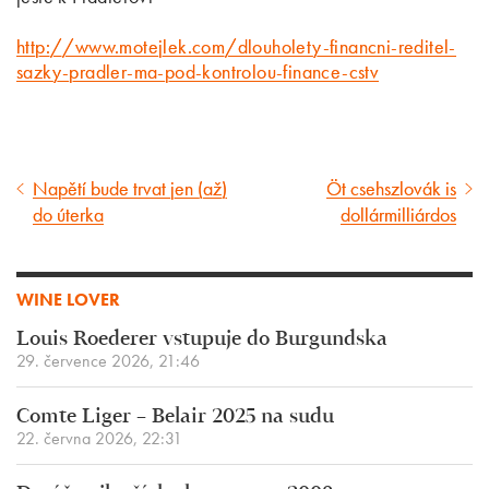
http://www.motejlek.com/dlouholety-financni-reditel-
sazky-pradler-ma-pod-kontrolou-finance-cstv
Napětí bude trvat jen (až)
Öt csehszlovák is
Předcházející
Následující
do úterka
dollármilliárdos
článek
článek
WINE LOVER
Louis Roederer vstupuje do Burgundska
29. července 2026, 21:46
Comte Liger – Belair 2025 na sudu
22. června 2026, 22:31