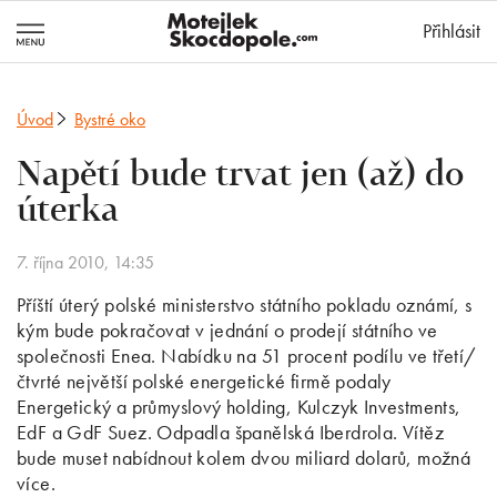
MotejlekSkocd
Přihlásit
Úvod
Bystré oko
Napětí bude trvat jen (až) do
úterka
7. října 2010, 14:35
Příští úterý polské ministerstvo státního pokladu oznámí, s
kým bude pokračovat v jednání o prodejí státního ve
společnosti Enea. Nabídku na 51 procent podílu ve třetí/
čtvrté největší polské energetické firmě podaly
Energetický a průmyslový holding, Kulczyk Investments,
EdF a GdF Suez. Odpadla španělská Iberdrola. Vítěz
bude muset nabídnout kolem dvou miliard dolarů, možná
více.