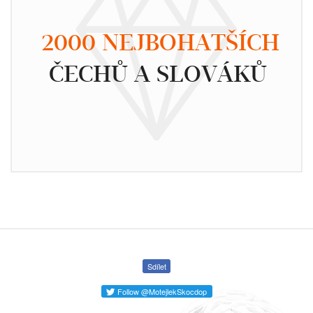
2000 NEJBOHATŠÍCH
ČECHŮ A SLOVÁKŮ
Sdílet
Follow @MotejlekSkocdop