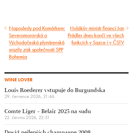
Naposledy pod Komárkem:
Hušákův ministr financí Jan
Předcházející
Následující
Severomoravská a
Prádler dnes končí ve všech
článek
článek
Východočeská plynárenská
funkcích v Sazce i v ČSTV
srazily zisk společnosti SPP
Bohemia
WINE LOVER
Louis Roederer vstupuje do Burgundska
29. července 2026, 21:46
Comte Liger – Belair 2025 na sudu
22. června 2026, 22:31
Dosáž nejlepších champagne 2008