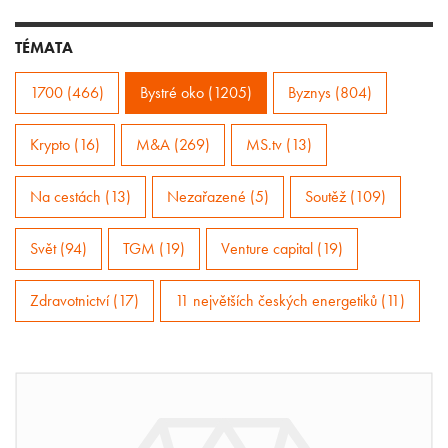
TÉMATA
1700 (466)
Bystré oko (1205)
Byznys (804)
Krypto (16)
M&A (269)
MS.tv (13)
Na cestách (13)
Nezařazené (5)
Soutěž (109)
Svět (94)
TGM (19)
Venture capital (19)
Zdravotnictví (17)
11 největších českých energetiků (11)