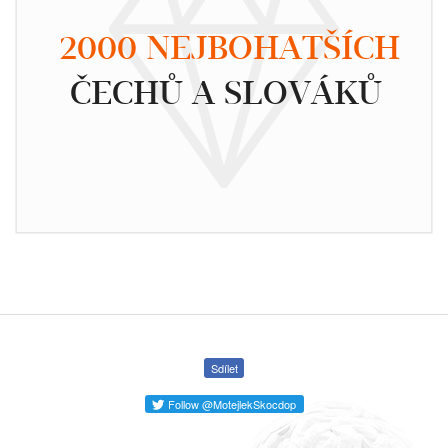
2000 NEJBOHATŠÍCH
ČECHŮ A SLOVÁKŮ
Sdílet
Follow @MotejlekSkocdop