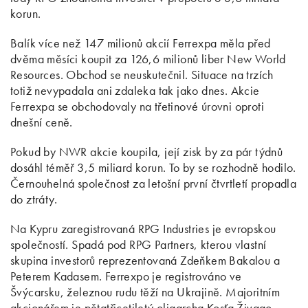
korun.
Balík více než 147 milionů akcií Ferrexpa měla před
dvěma měsíci koupit za 126,6 milionů liber New World
Resources. Obchod se neuskutečnil. Situace na trzích
totiž nevypadala ani zdaleka tak jako dnes. Akcie
Ferrexpa se obchodovaly na třetinové úrovni oproti
dnešní ceně.
Pokud by NWR akcie koupila, její zisk by za pár týdnů
dosáhl téměř 3,5 miliard korun. To by se rozhodně hodilo.
Černouhelná společnost za letošní první čtvrtletí propadla
do ztráty.
Na Kypru zaregistrovaná RPG Industries je evropskou
společností. Spadá pod RPG Partners, kterou vlastní
skupina investorů reprezentovaná Zdeňkem Bakalou a
Peterem Kadasem. Ferrexpo je registrováno ve
Švýcarsku, železnou rudu těží na Ukrajině. Majoritním
akcionářem je pětatřicetiletý oligarcha Kosťa Živago.