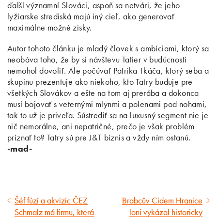
ďalší významní Slováci, aspoň sa netvári, že jeho
lyžiarske strediská majú iný cieľ, ako generovať
maximálne možné zisky.
Autor tohoto článku je mladý človek s ambíciami, ktorý sa
neobáva toho, že by si návštevu Tatier v budúcnosti
nemohol dovoliť. Ale počúvať Patrika Tkáča, ktorý seba a
skupinu prezentuje ako niekoho, kto Tatry buduje pre
všetkých Slovákov a ešte na tom aj prerába a dokonca
musí bojovať s veternými mlynmi a polenami pod nohami,
tak to už je priveľa. Sústrediť sa na luxusný segment nie je
nič nemorálne, ani nepatričné, prečo je však problém
priznať to? Tatry sú pre J&T biznis a vždy ním ostanú.
-mad-
Šéf fúzí a akvizic ČEZ
Brabcův Cidem Hranice
Předcházející
Následující
Schmalz má firmu, která
loni vykázal historicky
článek
článek