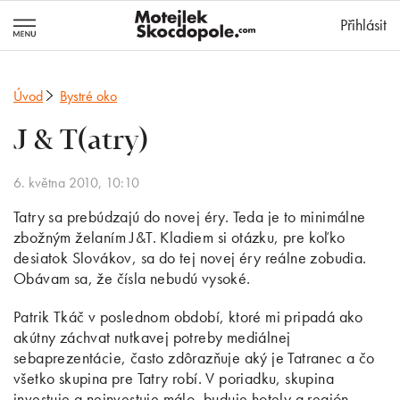
MotejlekSkocd
Přihlásit
Úvod
Bystré oko
J & T(atry)
6. května 2010, 10:10
Tatry sa prebúdzajú do novej éry. Teda je to minimálne
zbožným želaním J&T. Kladiem si otázku, pre koľko
desiatok Slovákov, sa do tej novej éry reálne zobudia.
Obávam sa, že čísla nebudú vysoké.
Patrik Tkáč v poslednom období, ktoré mi pripadá ako
akútny záchvat nutkavej potreby mediálnej
sebaprezentácie, často zdôrazňuje aký je Tatranec a čo
všetko skupina pre Tatry robí. V poriadku, skupina
investuje a neinvestuje málo, buduje hotely a región