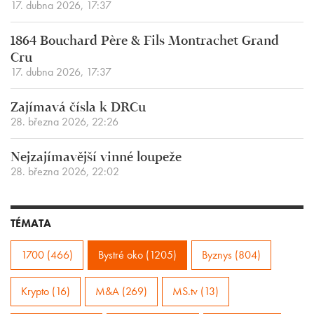
17. dubna 2026, 17:37
1864 Bouchard Père & Fils Montrachet Grand
Cru
17. dubna 2026, 17:37
Zajímavá čísla k DRCu
28. března 2026, 22:26
Nejzajímavější vinné loupeže
28. března 2026, 22:02
TÉMATA
1700 (466)
Bystré oko (1205)
Byznys (804)
Krypto (16)
M&A (269)
MS.tv (13)