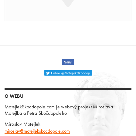
Sdílet
Follow @MotejlekSkocdop
O WEBU
MotejlekSkocdopole.com je webový projekt Miroslava
Motejlka a Petra Skočdopoleho
Miroslav Motejlek
miroslav@motejlekskocdopole.com