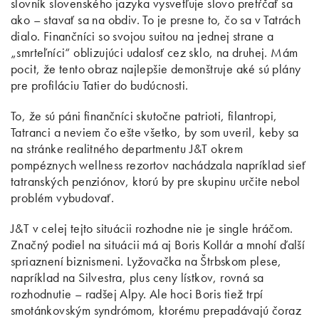
slovník slovenského jazyka vysvetľuje slovo pretŕčať sa
ako – stavať sa na obdiv. To je presne to, čo sa v Tatrách
dialo. Finančníci so svojou suitou na jednej strane a
„smrteľníci“ oblizujúci udalosť cez sklo, na druhej. Mám
pocit, že tento obraz najlepšie demonštruje aké sú plány
pre profiláciu Tatier do budúcnosti.
To, že sú páni finančníci skutočne patrioti, filantropi,
Tatranci a neviem čo ešte všetko, by som uveril, keby sa
na stránke realitného departmentu J&T okrem
pompéznych wellness rezortov nachádzala napríklad sieť
tatranských penziónov, ktorú by pre skupinu určite nebol
problém vybudovať.
J&T v celej tejto situácii rozhodne nie je single hráčom.
Značný podiel na situácii má aj Boris Kollár a mnohí ďalší
spriaznení biznismeni. Lyžovačka na Štrbskom plese,
napríklad na Silvestra, plus ceny lístkov, rovná sa
rozhodnutie – radšej Alpy. Ale hoci Boris tiež trpí
smotánkovským syndrómom, ktorému prepadávajú čoraz