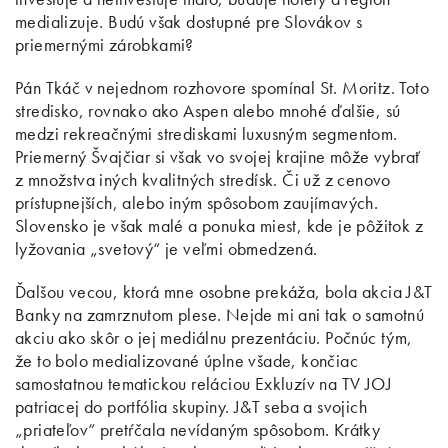
medializuje. Budú však dostupné pre Slovákov s
priemernými zárobkami?
Pán Tkáč v nejednom rozhovore spomínal St. Moritz. Toto
stredisko, rovnako ako Aspen alebo mnohé ďalšie, sú
medzi rekreačnými strediskami luxusným segmentom.
Priemerný Švajčiar si však vo svojej krajine môže vybrať
z množstva iných kvalitných stredísk. Či už z cenovo
prístupnejších, alebo iným spôsobom zaujímavých.
Slovensko je však malé a ponuka miest, kde je pôžitok z
lyžovania „svetový“ je veľmi obmedzená.
Ďalšou vecou, ktorá mne osobne prekáža, bola akcia J&T
Banky na zamrznutom plese. Nejde mi ani tak o samotnú
akciu ako skôr o jej mediálnu prezentáciu. Počnúc tým,
že to bolo medializované úplne všade, končiac
samostatnou tematickou reláciou Exkluzív na TV JOJ
patriacej do portfólia skupiny. J&T seba a svojich
„priateľov“ pretŕčala nevídaným spôsobom. Krátky