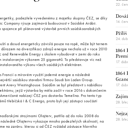
22. čer
Dosáž
energetiky, podezřele vyvedenému z majetku skupiny ČEZ, se díky
14. čer
ic Company rýsuje zajímavá budoucnost v Saúdské Arábii.
ho spojence při plánované výstavbě prvních saúdskoarabských
Příli
24. du
uští a dosud energeticky závislá pouze na ropě, může být ternem
 důrazem na diverzifikaci zdrojů energie nechala už v roce 2010
1864 
ic and Renewable Energy s úkolem vybudovat v zemi do roku
Premi
m instalovaným výkonem 25 gigawattů. To představuje víc než
17. dub
 instalovaného výkonu všech saúdských elektráren.
1864 
 Francií o mírovém využití jaderné energie a následně
jvětší saúdskou stavební firmou Saudi bin Laden Group.
Gran
17. dub
rent Arevy Westinghouse. Saúdům se byl představit s nabídkou
ktrárnu, jejíž výstavba by měla začít v roce 2016 s dokončením
u Američané nabízejí ČEZ pro dostavbu Temelína. Pro tento typ
Zajím
mů třebíčská I & C Energo, proto byli její zástupci součástí
28. bře
Nejza
maďarskými strojírnami Olajterv, patřila až do roku 2008 do
28. bře
následně Olajtervu vykazuje mnoho podezřelých okolností, na
áme na zprávu, kterou si od ČEZ vyžádal zástupce hlavního