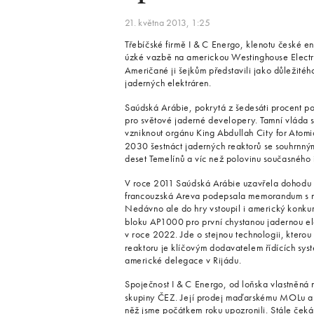
21. května 2013, 1:25
Třebíčské firmě I & C Energo, klenotu české 
úzké vazbě na americkou Westinghouse Electr
Američané ji šejkům představili jako důležité
jaderných elektráren.
Saúdská Arábie, pokrytá z šedesáti procent po
pro světové jaderné developery. Tamní vláda s
vzniknout orgánu King Abdullah City for Atom
2030 šestnáct jaderných reaktorů se souhrnný
deset Temelínů a víc než polovinu současného
V roce 2011 Saúdská Arábie uzavřela dohodu s
francouzská Areva podepsala memorandum s ne
Nedávno ale do hry vstoupil i americký konku
bloku AP1000 pro první chystanou jadernou ele
v roce 2022. Jde o stejnou technologii, ktero
reaktoru je klíčovým dodavatelem řídících systé
americké delegace v Rijádu.
Spoječnost I & C Energo, od loňska vlastněná 
skupiny ČEZ. Její prodej maďarskému MOLu a 
něž jsme počátkem roku upozronili. Stále ček