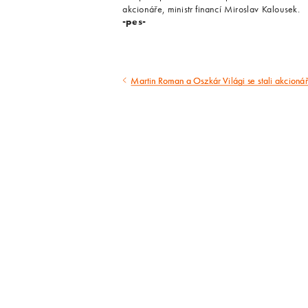
akcionáře, ministr financí Miroslav Kalousek.
-pes-
Martin Roman a Oszkár Világi se stali akcion
Předcházející
článek