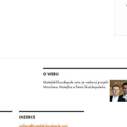
O WEBU
MotejlekSkocdopole.com je webový projekt
Miroslava Motejlka a Petra Skočdopoleho
INZERCE
reklama@motejlekskocdopole.com