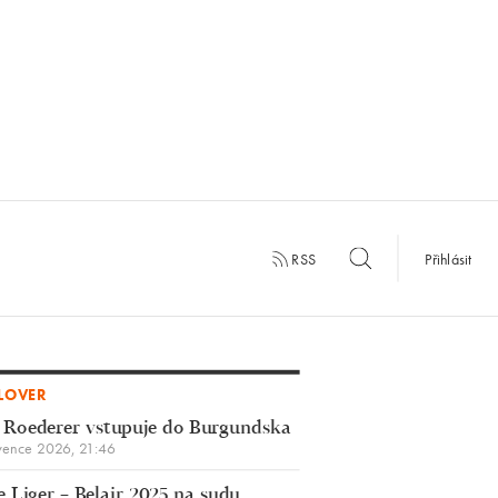
RSS
Přihlásit
LOVER
 Roederer vstupuje do Burgundska
vence 2026, 21:46
 Liger – Belair 2025 na sudu