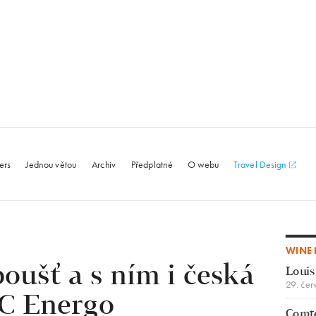
le.com
ers
Jednou větou
Archiv
Předplatné
O webu
Travel Design
WINE 
oušť a s ním i česká
Louis
29. čer
 C Energo
Comte