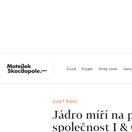
MotejlekSkocdopo
Úvod
Krypto
Wine Lover
Lawy
Úvod
Byznys
Jádro míří na p
společnost I &