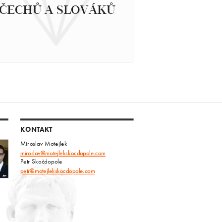
ČECHŮ A SLOVÁKŮ
KONTAKT
Miroslav Motejlek
miroslav@motejlekskocdopole.com
Petr Skočdopole
petr@motejlekskocdopole.com