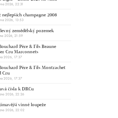
vna 2026, 22:31
 nejlepších champagne 2008
vna 2026, 13:53
š levný zemědělský pozemek
bna 2026, 21:59
Bouchard Père & Fils Beaune
er Cru Marconnets
na 2026, 17:37
Bouchard Père & Fils Montrachet
d Cru
na 2026, 17:37
avá čísla k DRCu
zna 2026, 22:26
jímavější vinné loupeže
zna 2026, 22:02