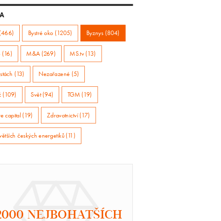
A
(466)
Bystré oko (1205)
Byznys (804)
 (16)
M&A (269)
MS.tv (13)
stách (13)
Nezařazené (5)
ž (109)
Svět (94)
TGM (19)
e capital (19)
Zdravotnictví (17)
větších českých energetiků (11)
2000 NEJBOHATŠÍCH