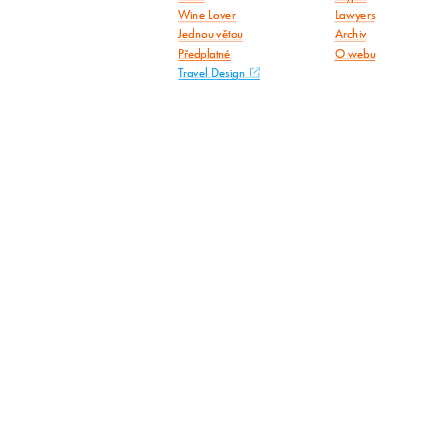
Wine Lover
Lawyers
Jednou větou
Archiv
Předplatné
O webu
Travel Design