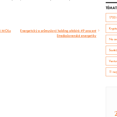
TÉMAT
1700 
Krypto
áři MOLu
Energetický a průmyslový holding přebírá 49 procent
Následující
Stredoslovenské energetiky
Na ce
článek
Soutě
Ventur
11 nej