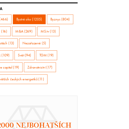
A
(466)
Bystré oko (1205)
Byznys (804)
 (16)
M&A (269)
MS.tv (13)
stách (13)
Nezařazené (5)
ž (109)
Svět (94)
TGM (19)
e capital (19)
Zdravotnictví (17)
větších českých energetiků (11)
2000 NEJBOHATŠÍCH