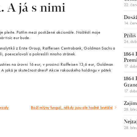
22. čer
 A já s nimi
Dosáž
14. čer
e pleite. Patřím mezi postižené akcionáře. Naštěstí moje
Příli
ár tisíc eur bude.
24. du
 analytiků z Erste Group, Raiffeisen Centrobank, Goldman Sachs a
i, poexcelovali a pokreslili mnoho stránek.
1864 
Premi
ustries na úrovni 16 eur, v prosinci Raiffeisen 13,6 eur, Goldman
17. dub
. A jaká je skutečnost dnes? Akcie rakouského holdingu v pátek
1864 
Gran
17. dub
Zajím
vzaly
Boží mlýny fungují, někdy jsou ale hodně brutální
Následující
28. bře
článek
Nejza
28. bře