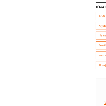
TÉMAT
1700 
Krypto
Na ce
Soutě
Ventur
11 nej