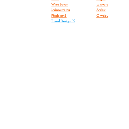
Wine Lover
Lawyers
Jednou větou
Archiv
Předplatné
O webu
Travel Design