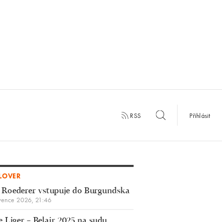
RSS
Přihlásit
LOVER
 Roederer vstupuje do Burgundska
vence 2026, 21:46
 Liger – Belair 2025 na sudu