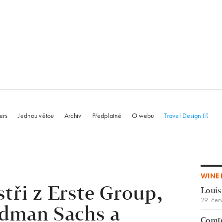
le.com
ers
Jednou větou
Archiv
Předplatné
O webu
Travel Design
WINE 
stři z Erste Group,
Louis
29. čer
ldman Sachs a
Comte