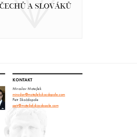
ČECHŮ A SLOVÁKŮ
KONTAKT
Miroslav Motejlek
miroslav@motejlekskocdopole.com
Petr Skočdopole
petr@motejlekskocdopole.com