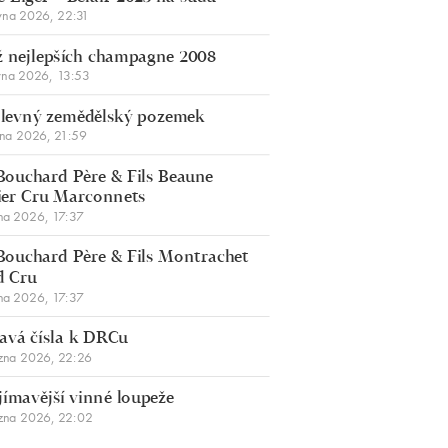
vna 2026, 22:31
 nejlepších champagne 2008
vna 2026, 13:53
š levný zemědělský pozemek
bna 2026, 21:59
Bouchard Père & Fils Beaune
er Cru Marconnets
na 2026, 17:37
Bouchard Père & Fils Montrachet
d Cru
na 2026, 17:37
avá čísla k DRCu
zna 2026, 22:26
jímavější vinné loupeže
zna 2026, 22:02