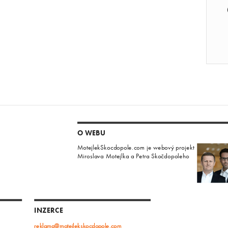
O WEBU
MotejlekSkocdopole.com je webový projekt
Miroslava Motejlka a Petra Skočdopoleho
INZERCE
reklama@motejlekskocdopole.com