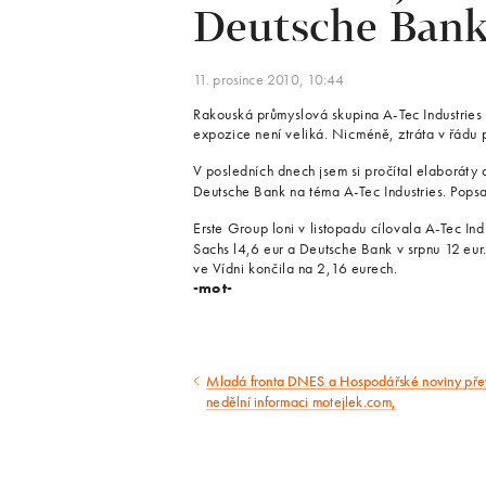
Deutsche Bank.
11. prosince 2010, 10:44
Rakouská průmyslová skupina A-Tec Industries j
expozice není veliká. Nicméně, ztráta v řádu p
V posledních dnech jsem si pročítal elaboráty
Deutsche Bank na téma A-Tec Industries. Popsal
Erste Group loni v listopadu cílovala A-Tec Ind
Sachs l4,6 eur a Deutsche Bank v srpnu 12 eur
ve Vídni končila na 2,16 eurech.
-mot-
Mladá fronta DNES a Hospodářské noviny pře
Předcházející
nedělní informaci motejlek.com,
článek