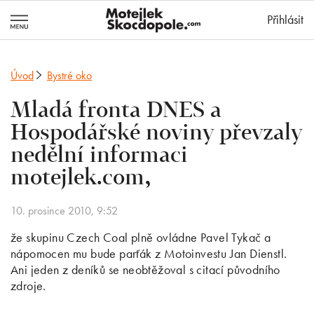
MotejlekSkocd
Přihlásit
Úvod
Bystré oko
Mladá fronta DNES a
Hospodářské noviny převzaly
nedělní informaci
motejlek.com,
10. prosince 2010, 9:52
že skupinu Czech Coal plně ovládne Pavel Tykač a
nápomocen mu bude parťák z Motoinvestu Jan Dienstl.
Ani jeden z deníků se neobtěžoval s citací původního
zdroje.