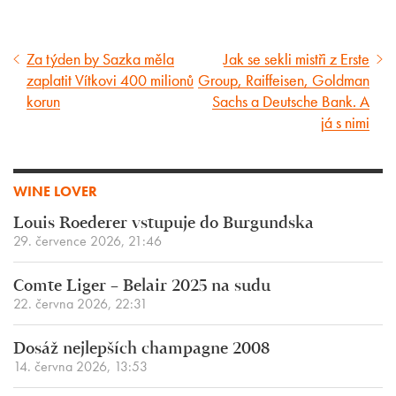
Za týden by Sazka měla
Jak se sekli mistři z Erste
Předcházející
Následující
zaplatit Vítkovi 400 milionů
Group, Raiffeisen, Goldman
článek
článek
korun
Sachs a Deutsche Bank. A
já s nimi
WINE LOVER
Louis Roederer vstupuje do Burgundska
29. července 2026, 21:46
Comte Liger – Belair 2025 na sudu
22. června 2026, 22:31
Dosáž nejlepších champagne 2008
14. června 2026, 13:53