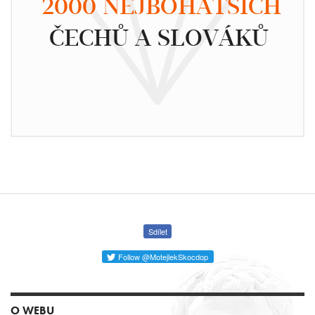
2000 NEJBOHATŠÍCH
ČECHŮ A SLOVÁKŮ
Sdílet
Follow @MotejlekSkocdop
O WEBU