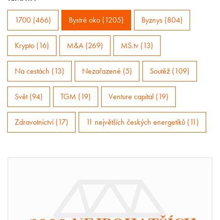
1700 (466)
Bystré oko (1205)
Byznys (804)
Krypto (16)
M&A (269)
MS.tv (13)
Na cestách (13)
Nezařazené (5)
Soutěž (109)
Svět (94)
TGM (19)
Venture capital (19)
Zdravotnictví (17)
11 největších českých energetiků (11)