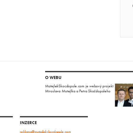
O WEBU
MotejlekSkocdopole.com je webový projekt
Miroslava Motejlka a Petra Skočdopoleho
INZERCE
reklama@motejlekskocdopole.com