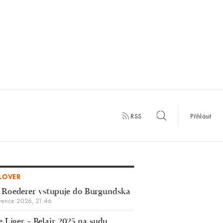
RSS
Přihlásit
LOVER
 Roederer vstupuje do Burgundska
vence 2026, 21:46
 Liger – Belair 2025 na sudu