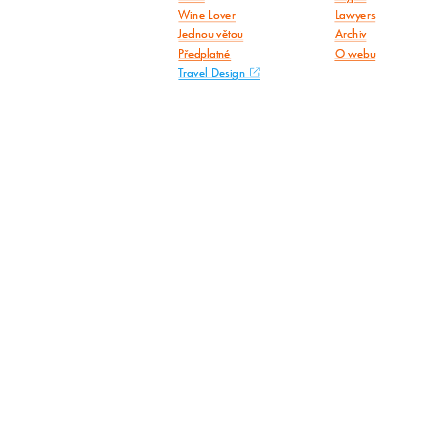
Wine Lover
Lawyers
Jednou větou
Archiv
Předplatné
O webu
Travel Design