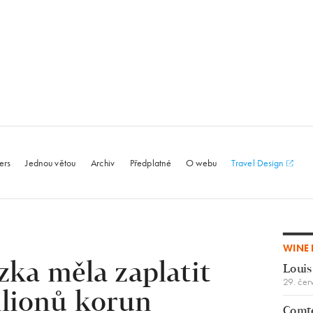
le.com
ers
Jednou větou
Archiv
Předplatné
O webu
Travel Design
WINE 
zka měla zaplatit
Louis
29. čer
ilionů korun
Comte