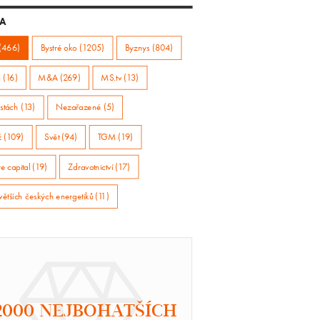
A
(466)
Bystré oko (1205)
Byznys (804)
 (16)
M&A (269)
MS.tv (13)
stách (13)
Nezařazené (5)
ž (109)
Svět (94)
TGM (19)
e capital (19)
Zdravotnictví (17)
větších českých energetiků (11)
2000 NEJBOHATŠÍCH