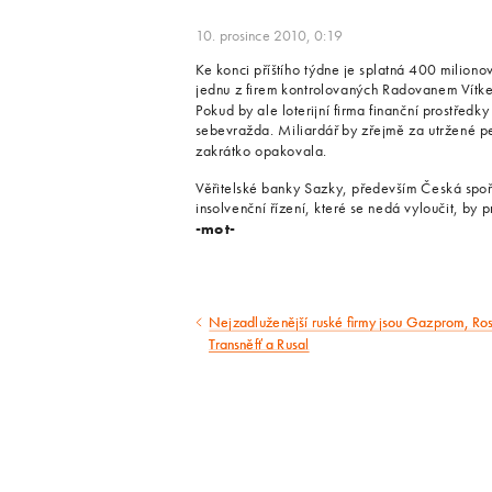
10. prosince 2010, 0:19
Ke konci příštího týdne je splatná 400 milion
jednu z firem kontrolovaných Radovanem Vítkem
Pokud by ale loterijní firma finanční prostředky
sebevražda. Miliardář by zřejmě za utržené pe
zakrátko opakovala.
Věřitelské banky Sazky, především Česká spoř
insolvenční řízení, které se nedá vyloučit, by 
-mot-
Nejzadluženější ruské firmy jsou Gazprom, Ros
Předcházející
Transněfť a Rusal
článek