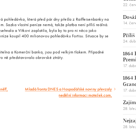
22. čer
Dosáž
ová pohledávka, která před pár dny přešla z Raiffeisenbanky na
14. čer
. Sazka vlastní peníze nemá, takže platba není příliš reálná.
 sehnala a Vítkovi zaplatila, byla by to pro ni něco jako
níze koupil 400 milionovou pohledávku Fortisu. Situace by se
Příli
24. du
itelna a Komerční banka, jsou pod velkým tlakem. Případné
1864 
pro ně představovalo obrovské ztráty.
Premi
17. dub
1864 
Gran
něfť,
Mladá fronta DNES a Hospodářské noviny převzaly
Následující
17. dub
nedělní informaci motejlek.com,
článek
Zajím
28. bře
Nejza
28. bře