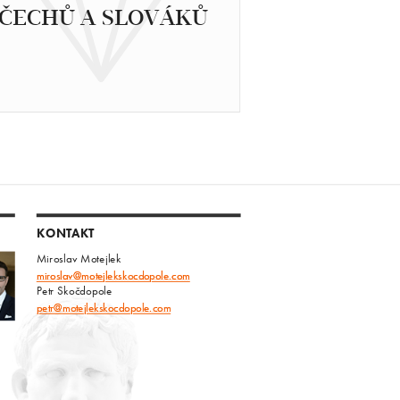
ČECHŮ A SLOVÁKŮ
KONTAKT
Miroslav Motejlek
miroslav@motejlekskocdopole.com
Petr Skočdopole
petr@motejlekskocdopole.com