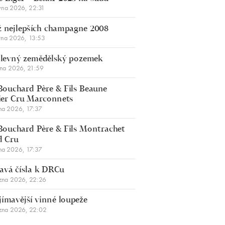
vna 2026, 22:31
 nejlepších champagne 2008
vna 2026, 13:53
š levný zemědělský pozemek
bna 2026, 21:59
Bouchard Père & Fils Beaune
er Cru Marconnets
na 2026, 17:37
Bouchard Père & Fils Montrachet
d Cru
na 2026, 17:37
avá čísla k DRCu
zna 2026, 22:26
jímavější vinné loupeže
zna 2026, 22:02