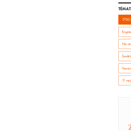
TÉMAT
1700 
Krypto
Na ce
Soutě
Ventur
11 nej