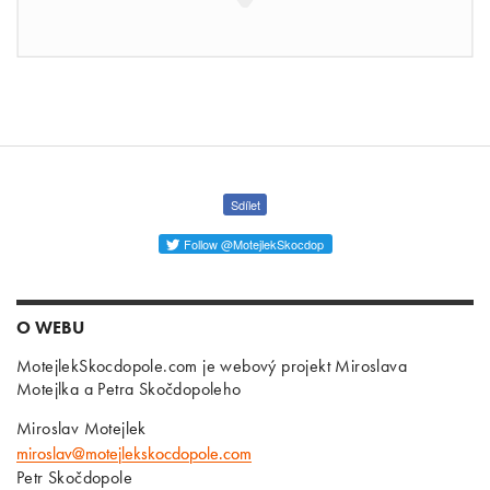
Sdílet
Follow @MotejlekSkocdop
O WEBU
MotejlekSkocdopole.com je webový projekt Miroslava
Motejlka a Petra Skočdopoleho
Miroslav Motejlek
miroslav@motejlekskocdopole.com
Petr Skočdopole