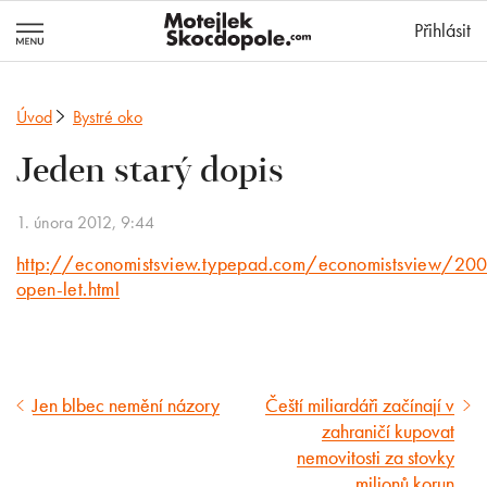
MotejlekSkocd
Přihlásit
Úvod
Bystré oko
Jeden starý dopis
1. února 2012, 9:44
http://economistsview.typepad.com/economistsview/20
open-let.html
Jen blbec nemění názory
Čeští miliardáři začínají v
Předcházející
Následující
zahraničí kupovat
článek
článek
nemovitosti za stovky
milionů korun