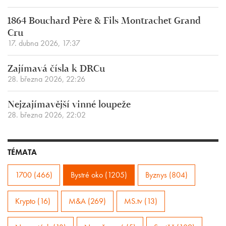
1864 Bouchard Père & Fils Montrachet Grand
Cru
17. dubna 2026, 17:37
Zajímavá čísla k DRCu
28. března 2026, 22:26
Nejzajímavější vinné loupeže
28. března 2026, 22:02
TÉMATA
1700 (466)
Bystré oko (1205)
Byznys (804)
Krypto (16)
M&A (269)
MS.tv (13)