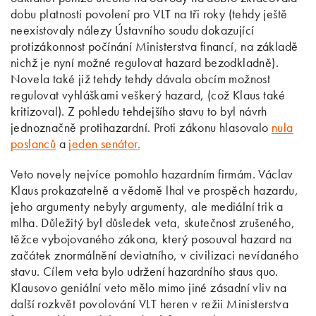
dobu platnosti povolení pro VLT na tři roky (tehdy ještě
neexistovaly nálezy Ústavního soudu dokazující
protizákonnost počínání Ministerstva financí, na základě
nichž je nyní možné regulovat hazard bezodkladně).
Novela také již tehdy tehdy dávala obcím možnost
regulovat vyhláškami veškerý hazard, (což Klaus také
kritizoval). Z pohledu tehdejšího stavu to byl návrh
jednoznačně protihazardní. Proti zákonu hlasovalo
nula
poslanců
a
jeden senátor.
Veto novely nejvíce pomohlo hazardním firmám. Václav
Klaus prokazatelně a vědomě lhal ve prospěch hazardu,
jeho argumenty nebyly argumenty, ale mediální trik a
mlha. Důležitý byl důsledek veta, skutečnost zrušeného,
těžce vybojovaného zákona, který posouval hazard na
začátek znormálnění deviatního, v civilizaci nevídaného
stavu. Cílem veta bylo udržení hazardního staus quo.
Klausovo geniální veto mělo mimo jiné zásadní vliv na
další rozkvět povolování VLT heren v režii Ministerstva