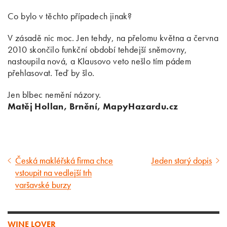
Co bylo v těchto případech jinak?
V zásadě nic moc. Jen tehdy, na přelomu května a června
2010 skončilo funkční období tehdejší sněmovny,
nastoupila nová, a Klausovo veto nešlo tím pádem
přehlasovat. Teď by šlo.
Jen blbec nemění názory.
Matěj Hollan, Brnění, MapyHazardu.cz
Česká makléřská firma chce
Jeden starý dopis
Předcházející
Následující
vstoupit na vedlejší trh
článek
článek
varšavské burzy
WINE LOVER