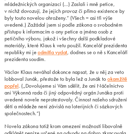
mládežnických organizací (…) Zaslali i mně petice,
v nichž dovozují, že jejich provoz či přímo existence by
byly touto novelou ohroženy.“ (Všech = asi tři výše
uvedené.) Zažádal jsem si podle zákona o svobodném
přístupu k informacím o ony petice a jména osob z
petičního výboru, jakož i všechny další podkladové
materiály, které Klaus k vetu použil. Kancelář prezidenta
republiky mi je
odmítla vydat
, dodnes se o ně s Kanceláří
prezidenta soudím.
Václav Klaus neváhal dokonce napsat, že u něj za veto
lobboval Junák, přestože to byla lež a Junák to
okamžitě
popřel
. („Dovolujeme si Vám sdělit, že ani Náčelnictvo
ani Výkonná rada či jiný odpovědný orgán Junáka proti
uvedené novele neprotestovaly. Činnost našeho sdružení
dětí a mládeže není závislá na loterijních či sázkových
společnostech.“)
Novela zákona totiž krom omezení možností libovolně
odklánět peníze určené na odvody na dobro zkracovala