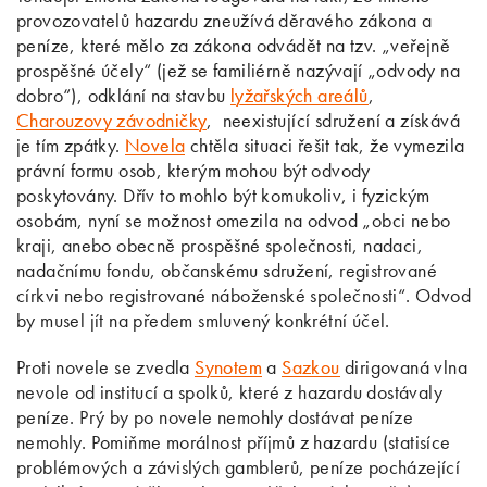
provozovatelů hazardu zneužívá děravého zákona a
peníze, které mělo za zákona odvádět na tzv. „veřejně
prospěšné účely“ (jež se familiérně nazývají „odvody na
dobro“), odklání na stavbu
lyžařských areálů
,
Charouzovy závodničky
, neexistující sdružení a získává
je tím zpátky.
Novela
chtěla situaci řešit tak, že vymezila
právní formu osob, kterým mohou být odvody
poskytovány. Dřív to mohlo být komukoliv, i fyzickým
osobám, nyní se možnost omezila na odvod „obci nebo
kraji, anebo obecně prospěšné společnosti, nadaci,
nadačnímu fondu, občanskému sdružení, registrované
církvi nebo registrované náboženské společnosti“. Odvod
by musel jít na předem smluvený konkrétní účel.
Proti novele se zvedla
Synotem
a
Sazkou
dirigovaná vlna
nevole od institucí a spolků, které z hazardu dostávaly
peníze. Prý by po novele nemohly dostávat peníze
nemohly. Pomiňme morálnost příjmů z hazardu (statisíce
problémových a závislých gamblerů, peníze pocházející