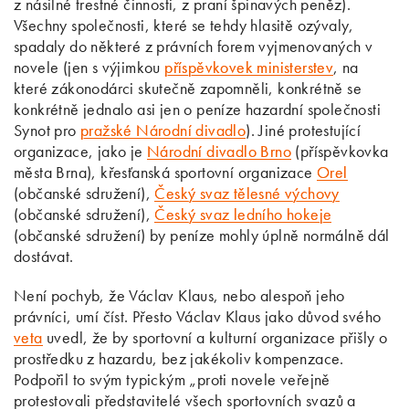
z násilné trestné činnosti, z praní špinavých peněz).
Všechny společnosti, které se tehdy hlasitě ozývaly,
spadaly do některé z právních forem vyjmenovaných v
novele (jen s výjimkou
příspěvkovek ministerstev
, na
které zákonodárci skutečně zapomněli, konkrétně se
konkrétně jednalo asi jen o peníze hazardní společnosti
Synot pro
pražské Národní divadlo
). Jiné protestující
organizace, jako je
Národní divadlo Brno
(příspěvkovka
města Brna), křesťanská sportovní organizace
Orel
(občanské sdružení),
Český svaz tělesné výchovy
(občanské sdružení),
Český svaz ledního hokeje
(občanské sdružení) by peníze mohly úplně normálně dál
dostávat.
Není pochyb, že Václav Klaus, nebo alespoň jeho
právníci, umí číst. Přesto Václav Klaus jako důvod svého
veta
uvedl, že by sportovní a kulturní organizace přišly o
prostředku z hazardu, bez jakékoliv kompenzace.
Podpořil to svým typickým „proti novele veřejně
protestovali představitelé všech sportovních svazů a