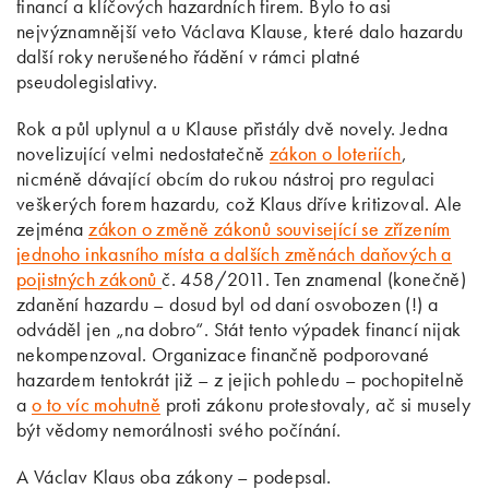
financí a klíčových hazardních firem. Bylo to asi
nejvýznamnější veto Václava Klause, které dalo hazardu
další roky nerušeného řádění v rámci platné
pseudolegislativy.
Rok a půl uplynul a u Klause přistály dvě novely. Jedna
novelizující velmi nedostatečně
zákon o loteriích
,
nicméně dávající obcím do rukou nástroj pro regulaci
veškerých forem hazardu, což Klaus dříve kritizoval. Ale
zejména
zákon o změně zákonů související se zřízením
jednoho inkasního místa a dalších změnách daňových a
pojistných zákonů
č. 458/2011. Ten znamenal (konečně)
zdanění hazardu – dosud byl od daní osvobozen (!) a
odváděl jen „na dobro“. Stát tento výpadek financí nijak
nekompenzoval. Organizace finančně podporované
hazardem tentokrát již – z jejich pohledu – pochopitelně
a
o to víc mohutně
proti zákonu protestovaly, ač si musely
být vědomy nemorálnosti svého počínání.
A Václav Klaus oba zákony – podepsal.