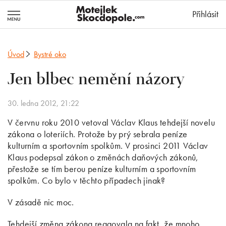
MotejlekSkocd
Přihlásit
Úvod
Bystré oko
Jen blbec nemění názory
30. ledna 2012, 21:22
V červnu roku 2010 vetoval Václav Klaus tehdejší novelu
zákona o loteriích. Protože by prý sebrala peníze
kulturním a sportovním spolkům. V prosinci 2011 Václav
Klaus podepsal zákon o změnách daňových zákonů,
přestože se tím berou peníze kulturním a sportovním
spolkům. Co bylo v těchto případech jinak?
V zásadě nic moc.
Tehdejší změna zákona reagovala na fakt, že mnoho