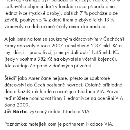
celkového objemu darů v loňském roce připadalo na
jednotlivce (fyzické osoby), dalších 7 % pocházelo ze
závětí, pouhých 5 % z darů firem a zbývajících 13 %
věnovaly na dobročinné účely americké nadace.
A jak jsme na tom se soukromým dárcovstvím v Čechách?
Firmy darovaly v roce 2007 kumulativně 2,37 mld. Kč a
my, dárci – jednotlivci, jsme přidali další 1,45 mld. Kč.
(tedy v souhrnu 382 Kč na obyvatele včetně kojenců).
Jde o údaje čerpané z daňových přiznání.
Štědří jako Američané nejsme, přesto se soukromé
dárcovství do Čech postupně navrací. Ostatně příkladné
dárce každý rok hledá a oceňuje i Nadace VIA. Právě
teď můžete nominovat firmy i jednotlivce na ocenění VIA
Bona 2009.
Jiří Bárta
, výkonný ředitel Nadace VIA
Poznámka: motejlek.com je partnerem Nadace VIA.