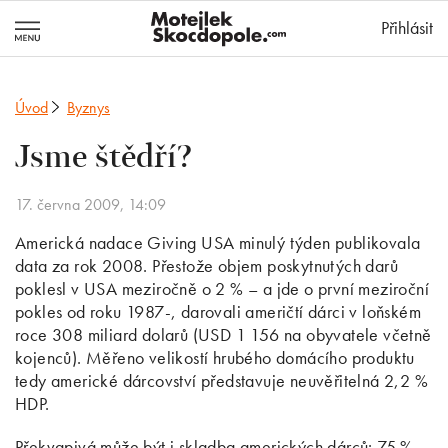
MotejlekSkocd
Přihlásit
Úvod
Byznys
Jsme štědří?
17. června 2009, 14:09
Americká nadace Giving USA minulý týden publikovala
data za rok 2008. Přestože objem poskytnutých darů
poklesl v USA meziročně o 2 % – a jde o první meziroční
pokles od roku 1987-, darovali američtí dárci v loňském
roce 308 miliard dolarů (USD 1 156 na obyvatele včetně
kojenců). Měřeno velikostí hrubého domácího produktu
tedy americké dárcovství představuje neuvěřitelná 2,2 %
HDP.
Překvapivá může být i skladba amerických dárců: 75 %