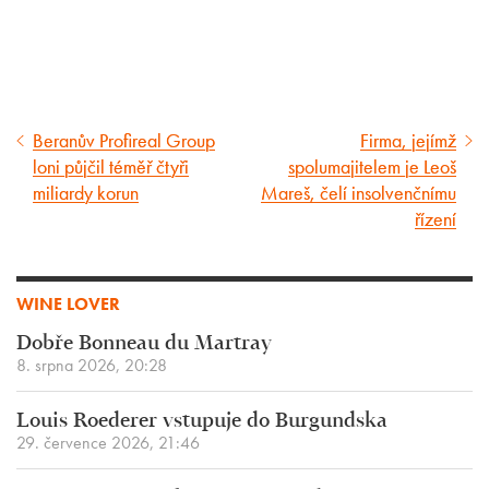
Beranův Profireal Group
Firma, jejímž
Předcházející
Následující
loni půjčil téměř čtyři
spolumajitelem je Leoš
článek
článek
miliardy korun
Mareš, čelí insolvenčnímu
řízení
WINE LOVER
Dobře Bonneau du Martray
8. srpna 2026, 20:28
Louis Roederer vstupuje do Burgundska
29. července 2026, 21:46