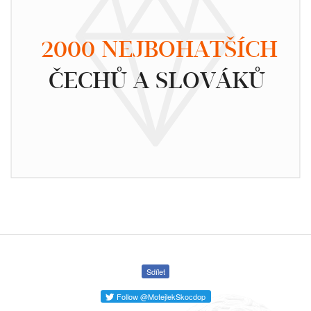
2000 NEJBOHATŠÍCH
ČECHŮ A SLOVÁKŮ
Sdílet
Follow @MotejlekSkocdop