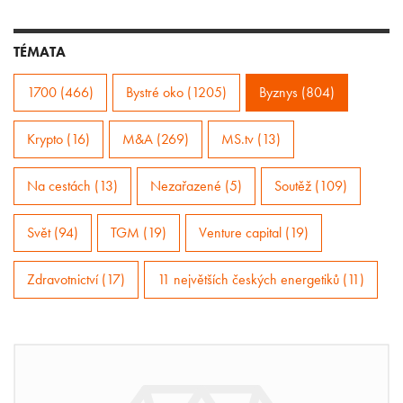
TÉMATA
1700 (466)
Bystré oko (1205)
Byznys (804)
Krypto (16)
M&A (269)
MS.tv (13)
Na cestách (13)
Nezařazené (5)
Soutěž (109)
Svět (94)
TGM (19)
Venture capital (19)
Zdravotnictví (17)
11 největších českých energetiků (11)