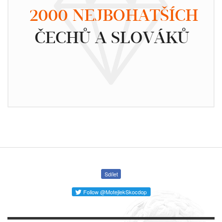
2000 NEJBOHATŠÍCH
ČECHŮ A SLOVÁKŮ
Sdílet
Follow @MotejlekSkocdop