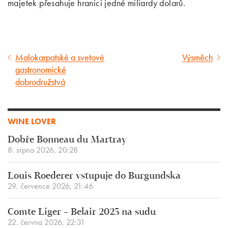
majetek přesahuje hranici jedné miliardy dolarů.
Malokarpatské a svetové
Výsměch
Předcházející
Následující
gastronomické
článek
článek
dobrodružstvá
WINE LOVER
Dobře Bonneau du Martray
8. srpna 2026, 20:28
Louis Roederer vstupuje do Burgundska
29. července 2026, 21:46
Comte Liger – Belair 2025 na sudu
22. června 2026, 22:31