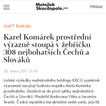
MotejlekSkocd
Přihlásit
Úvod
Bystré oko
Karel Komárek prostřední
výrazně stoupá v žebříčku
308 nejbohatších Čechů a
Slováků
20. dubna 2011, 21:00
Loňské výsledky nadnárodního holdingu KKCG poměrně
významně navyšují hodnotu majetku Karla Komárka
prostředního. Dostává se do první pětky nejbohatších
Čechů a Slováků. Předstihl Radovana Vítka a Jaromíra
Tesaře. Česká republika má aktuálně sedm osob, jejichž