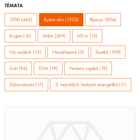
TÉMATA
1700 (466)
Bystré oko (1205)
Byznys (804)
Krypto (16)
M&A (269)
MS.tv (13)
Na cestách (13)
Nezařazené (5)
Soutěž (109)
Svět (94)
TGM (19)
Venture capital (19)
Zdravotnictví (17)
11 největších českých energetiků (11)