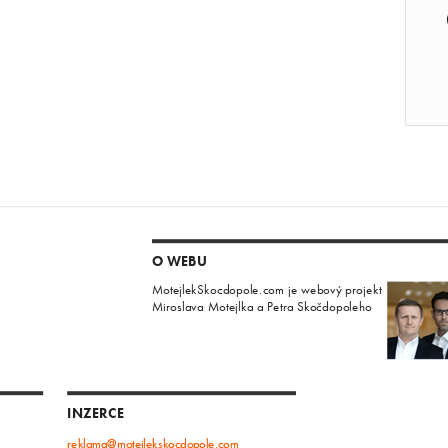
O WEBU
MotejlekSkocdopole.com je webový projekt
Miroslava Motejlka a Petra Skočdopoleho
INZERCE
reklama@motejlekskocdopole.com