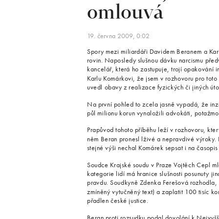
omlouvá
19. června 2009, 0:02
Spory mezi miliardáři Davidem Beranem a Ka
rovin. Naposledy slušnou dávku narcismu před
kancelář, která ho zastupuje, trojí opakování 
Karlu Komárkovi, že jsem v rozhovoru pro toto
uvedl obavy z realizace fyzických či jiných út
Na první pohled to zcela jasně vypadá, že inze
půl milionu korun vynaložili advokáti, potažm
Prapůvod tohoto příběhu leží v rozhovoru, kt
něm Beran pronesl lživé a nepravdivé výroky. 
stejné výši nechal Komárek sepsat i na časopi
Soudce Krajské soudu v Praze Vojtěch Cepl mla
kategorie lidí má hranice slušnosti posunuty j
pravdu. Soudkyně Zdenka Ferešová rozhodla, 
zmíněný vytučněný text) a zaplatit 100 tisíc ko
přadlen české justice.
Beran proti rozsudku podal dovolání k Nejvy