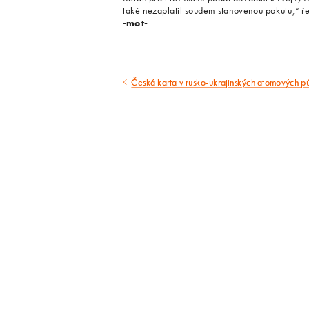
také nezaplatil soudem stanovenou pokutu,“ ř
-mot-
Česká karta v rusko-ukrajinských atomových p
Předcházející
článek