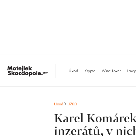
MotejlekSkocdopo
Úvod
Krypto
Wine Lover
Lawy
Úvod
1700
Karel Komárek s
inzerátů, v ni