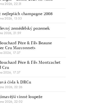
vna 2026, 22:31
 nejlepších champagne 2008
vna 2026, 13:53
š levný zemědělský pozemek
bna 2026, 21:59
Bouchard Père & Fils Beaune
er Cru Marconnets
na 2026, 17:37
Bouchard Père & Fils Montrachet
d Cru
na 2026, 17:37
avá čísla k DRCu
zna 2026, 22:26
jímavější vinné loupeže
zna 2026, 22:02