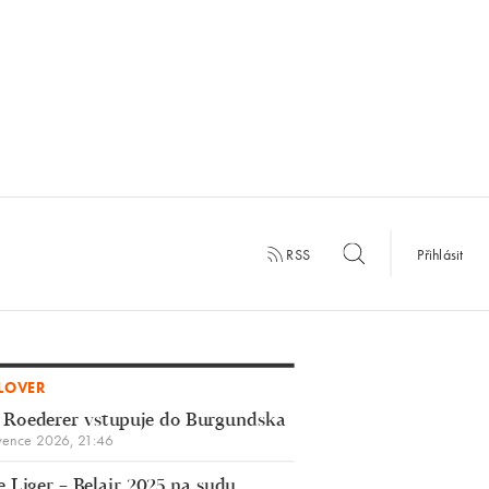
RSS
Přihlásit
LOVER
 Roederer vstupuje do Burgundska
vence 2026, 21:46
 Liger – Belair 2025 na sudu