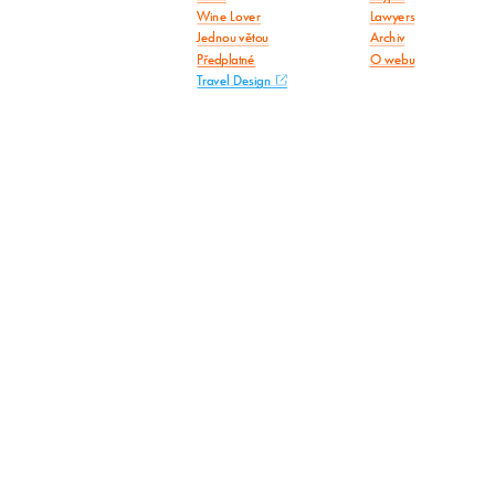
Wine Lover
Lawyers
Jednou větou
Archiv
Předplatné
O webu
Travel Design