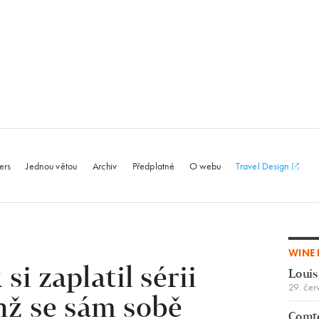
le.com
ers
Jednou větou
Archiv
Předplatné
O webu
Travel Design
WINE 
i zaplatil sérii
Louis
29. čer
chž se sám sobě
Comte