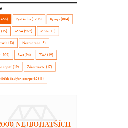
A
(466)
Bystré oko (1205)
Byznys (804)
 (16)
M&A (269)
MS.tv (13)
stách (13)
Nezařazené (5)
ž (109)
Svět (94)
TGM (19)
e capital (19)
Zdravotnictví (17)
větších českých energetiků (11)
2000 NEJBOHATŠÍCH