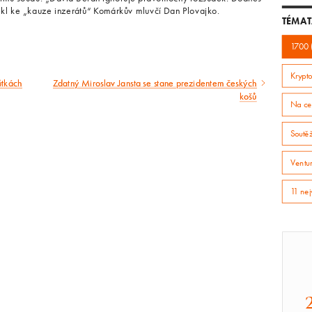
ekl ke „kauze inzerátů“ Komárkův mluvčí Dan Plovajko.
TÉMAT
1700 
Krypto
ůtkách
Zdatný Miroslav Jansta se stane prezidentem českých
Následující
košů
Na ce
článek
Soutě
Ventur
11 nej