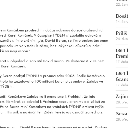
22. čer
Dosáž
14. čer
rlem Komárkem prostředním občas nakynou do zcela absurdních
Příli
vedl Karel Komárek. V časopise TÝDEN si zaplatila advokátní
24. du
inzerátu s tímto zněním: „Já, David Beran, se tímto omlouvám panu
 periodikum ve vztahu k němu, bez jakýchkoli důkazů a indicií,
oků na moji osobu.“
1864 
Premi
rát si objednal a zaplatil David Beran. Ve skutečnosti více než
17. dub
o Karel Komárek.
1864 
erý Beran poskytl TÝDNU v prosinci roku 2006. Podle Komárka o
Gran
Proto ho zažaloval o 100 milionů korun plus omluvu. Žalobu ve
17. dub
s TÝDEN.
dší Komárkovu žalobu na Berana smetl. Prohlásil, že tato
Zajím
inam. Komárek se odvolal k Vrchnímu soudu a ten mu dal zčásti za
28. bře
že se Beran musí Komárkovi na stránkách TÝDNE omluvit (výše
run. Historik a novinář Petr Zídek Ferešovou označil za jednu z
Nejza
28. bře
ššímu soudu. „David Beran ignoruje pravomocný rozsudek. Dodnes