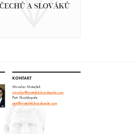
ČECHŮ A SLOVÁKŮ
KONTAKT
Miroslav Motejlek
miroslav@motejlekskocdopole.com
Petr Skočdopole
petr@motejlekskocdopole.com