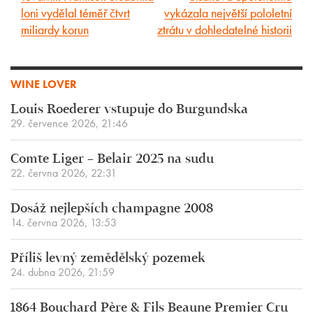
loni vydělal téměř čtvrt
vykázala největší pololetní
článek
článek
miliardy korun
ztrátu v dohledatelné historii
WINE LOVER
Louis Roederer vstupuje do Burgundska
29. července 2026, 21:46
Comte Liger – Belair 2025 na sudu
22. června 2026, 22:31
Dosáž nejlepších champagne 2008
14. června 2026, 13:53
Příliš levný zemědělský pozemek
24. dubna 2026, 21:59
1864 Bouchard Père & Fils Beaune Premier Cru