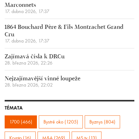
Marconnets
17. dubna 2026, 17:37
1864 Bouchard Père & Fils Montrachet Grand
Cru
17. dubna 2026, 17:37
Zajímavá čísla k DRCu
28. března 2026, 22:26
Nejzajímavější vinné loupeže
28. března 2026, 22:02
TÉMATA
1700 (466)
Bystré oko (1205)
Byznys (804)
Krypto (16)
M&A (269)
MS.tv (13)