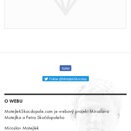
Sdílet
Follow @MotejlekSkocdop
O WEBU
MotejlekSkocdopole.com je webový projekt Miroslava
Motejlka a Petra Skočdopoleho
Miroslav Motejlek