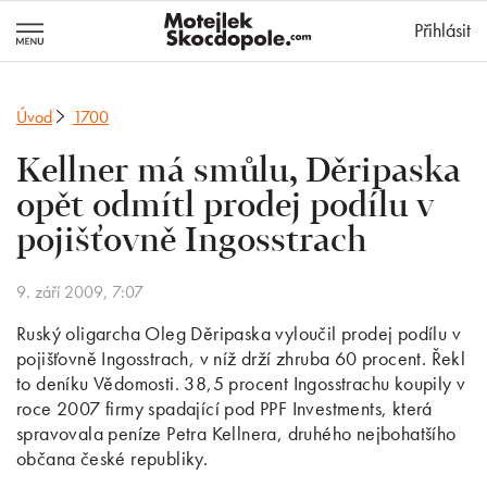
MotejlekSkocd
Přihlásit
Úvod
1700
Kellner má smůlu, Děripaska
opět odmítl prodej podílu v
pojišťovně Ingosstrach
9. září 2009, 7:07
Ruský oligarcha Oleg Děripaska vyloučil prodej podílu v
pojišťovně Ingosstrach, v níž drží zhruba 60 procent. Řekl
to deníku Vědomosti. 38,5 procent Ingosstrachu koupily v
roce 2007 firmy spadající pod PPF Investments, která
spravovala peníze Petra Kellnera, druhého nejbohatšího
občana české republiky.