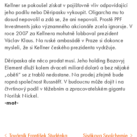
Kellner se pokoušel získat v pojišťovně vliv odpovídající
jeho podílu nebo Děripasku vykoupit. Oligarcha mu to
dosud nepovolil a zdá se, že ani nepovolí. Prostě PPF
Investments jako významného akcionáře zcela ignoruje. V
roce 2007 za Kellnera mohutně lobboval prezident
Václav Klaus. Na ruské ambasádě v Praze si dokonce
mysleli, že si Kellner českého prezidenta vydržuje.
Děripaska ale něco prodat musí. Jeho holding Bazovyj
Element dluží kolem dvaceti miliard dolarů a bez nějaké
„oběti“ se z trablů nedostane. Na prodej zřejmě bude
ropná společnost Russněfť. V budoucnu může dojít i na
čtvrtinový podíl v těžebním a zpracovatelském gigantu
Norilsk Nickel.
-mot-
Továrník František Studénka
Sisákova Spolchemie
Předcházející
Následující