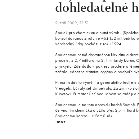
dohledatelné h
9. září 2009, 12:51
Spolek pro chemickou a hutní výrobu (Spolchemi
konsolidovanou ztrátu ve výši 152 milionů koru
věrohodný údaj pochází z roku 1994.
Spolchemie nemá dostatečnou likviditu a dramat
procent, z 2,7 miliard na 2,1 miliardy korun.
pryskyřic. Zde došlo k poklesu prodeje o témě
začala jednat se státními orgány o podpoře sv
Firma nedávno vyměnila generálního ředitele 
Vleugels, bývalý šéf Unipetrolu. Za zmínku stoj
Kubatovi. Primátor Ústí nad Labem se raději o
Spolchemie je na tom opravdu hodně špatně. Fi
června jim chemička dlužila přes 2,7 miliard ko
Spolchemii kontroluje Petr Sisák.
-mot-