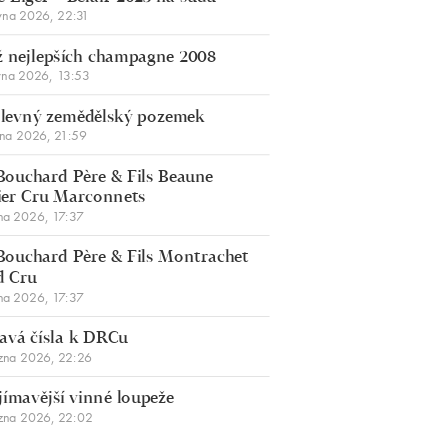
vna 2026, 22:31
 nejlepších champagne 2008
vna 2026, 13:53
š levný zemědělský pozemek
bna 2026, 21:59
Bouchard Père & Fils Beaune
er Cru Marconnets
na 2026, 17:37
Bouchard Père & Fils Montrachet
d Cru
na 2026, 17:37
avá čísla k DRCu
zna 2026, 22:26
jímavější vinné loupeže
zna 2026, 22:02