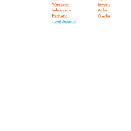
Wine Lover
Lawyers
Jednou větou
Archiv
Předplatné
O webu
Travel Design