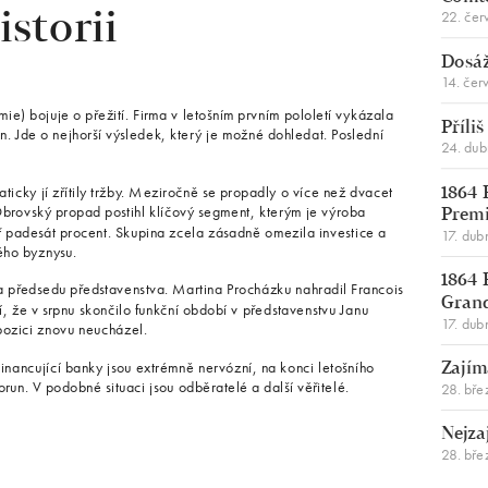
22. čer
istorii
Dosáž
14. čer
e) bojuje o přežití. Firma v letošním prvním pololetí vykázala
Příli
n. Jde o nejhorší výsledek, který je možné dohledat. Poslední
24. du
icky jí zřítily tržby. Meziročně se propadly o více než dvacet
1864 
 Obrovský propad postihl klíčový segment, kterým je výroba
Premi
ř padesát procent. Skupina zcela zásadně omezila investice a
17. dub
ého byznysu.
1864 
a předsedu představenstva. Martina Procházku nahradil Francois
Gran
í, že v srpnu skončilo funkční období v představenstvu Janu
17. dub
 pozici znovu neucházel.
nancující banky jsou extrémně nervózní, na konci letošního
Zajím
run. V podobné situaci jsou odběratelé a další věřitelé.
28. bře
Nejza
28. bře