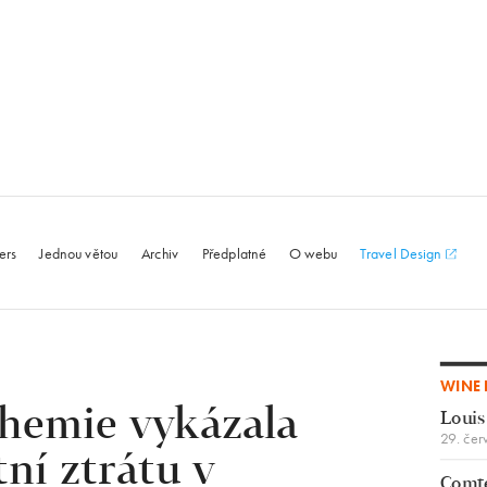
le.com
ers
Jednou větou
Archiv
Předplatné
O webu
Travel Design
WINE 
chemie vykázala
Louis
29. čer
tní ztrátu v
Comte