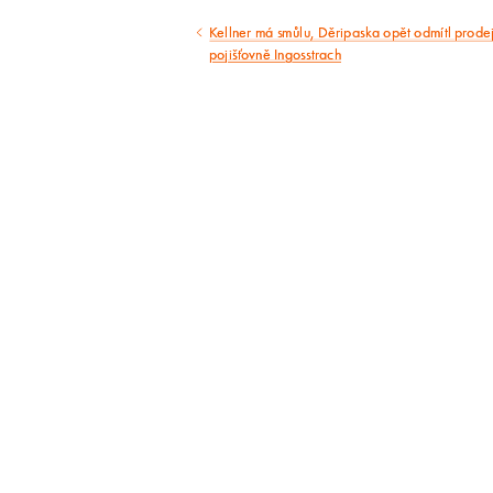
Kellner má smůlu, Děripaska opět odmítl prodej
Předcházející
pojišťovně Ingosstrach
článek