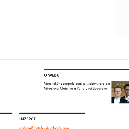
O WEBU
MotejlekSkocdopole.com je webový projekt
Miroslava Motejlka a Petra Skočdopoleho
INZERCE
reklama@motejlekskocdopole.com