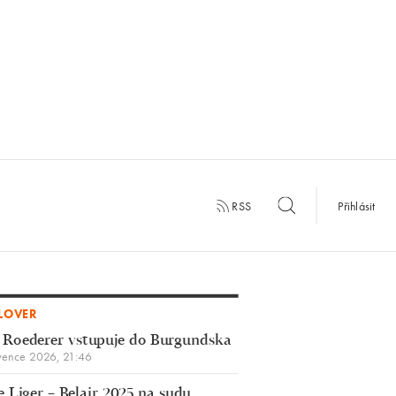
RSS
Přihlásit
LOVER
 Roederer vstupuje do Burgundska
vence 2026, 21:46
 Liger – Belair 2025 na sudu