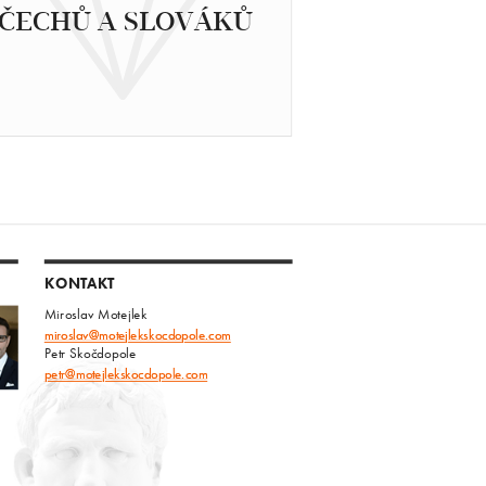
ČECHŮ A SLOVÁKŮ
KONTAKT
Miroslav Motejlek
miroslav@motejlekskocdopole.com
Petr Skočdopole
petr@motejlekskocdopole.com