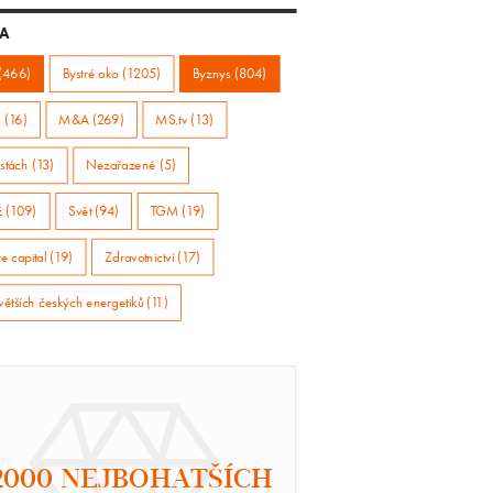
A
(466)
Bystré oko (1205)
Byznys (804)
 (16)
M&A (269)
MS.tv (13)
stách (13)
Nezařazené (5)
ž (109)
Svět (94)
TGM (19)
e capital (19)
Zdravotnictví (17)
větších českých energetiků (11)
2000 NEJBOHATŠÍCH