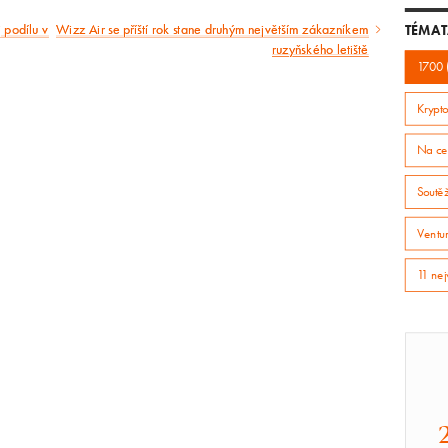
 podílu v
Wizz Air se příští rok stane druhým největším zákazníkem
TÉMAT
Následující
ruzyňského letiště
1700 
článek
Krypto
Na ce
Soutě
Ventur
11 nej