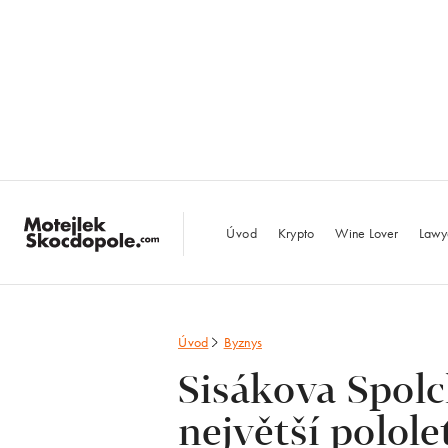
MotejlekSkocdopo
Úvod
Krypto
Wine Lover
Lawy
Úvod
Byznys
Sisákova Spol
největší polole