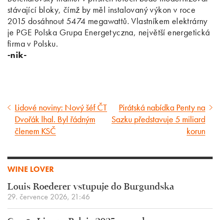
stávající bloky, čímž by měl instalovaný výkon v roce
2015 dosáhnout 5474 megawattů. Vlastníkem elektrárny
je PGE Polska Grupa Energetyczna, největší energetická
firma v Polsku.
-nik-
Lidové noviny: Nový šéf ČT
Pirátská nabídka Penty na
Předcházející
Následující
Dvořák lhal. Byl řádným
Sazku představuje 5 miliard
článek
článek
členem KSČ
korun
WINE LOVER
Louis Roederer vstupuje do Burgundska
29. července 2026, 21:46