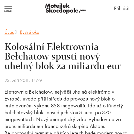
MotejlekSkocd
Přihlásit
Úvod
Bystré oko
Kolosální Elektrownia
Bełchatow spustí nový
uhelný blok za miliardu eur
23. září 2011, 14:29
Eletrownia Bełchatow, největší uhelná elektrárna v
Evropě, uvede příští středu do provozu nový blok o
instalovaném výkonu 858 megawattů. Jde už o třináctý
belchatovský blok, dosud jich slouží tucet po 370
megawattech. Nový energetický zdroj vybudovala za
jednu miliardu eur francouzská skupina Alstom.
Belchatovský mamut v příštích letech bude modernizovat