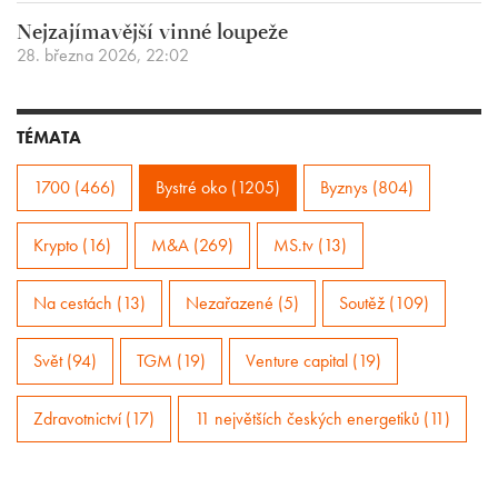
Nejzajímavější vinné loupeže
28. března 2026, 22:02
TÉMATA
1700 (466)
Bystré oko (1205)
Byznys (804)
Krypto (16)
M&A (269)
MS.tv (13)
Na cestách (13)
Nezařazené (5)
Soutěž (109)
Svět (94)
TGM (19)
Venture capital (19)
Zdravotnictví (17)
11 největších českých energetiků (11)