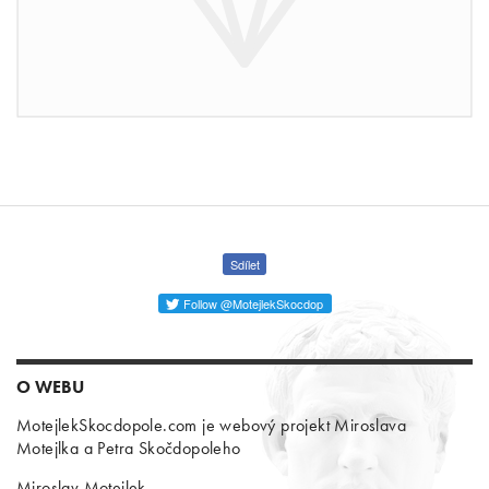
Sdílet
Follow @MotejlekSkocdop
O WEBU
MotejlekSkocdopole.com je webový projekt Miroslava
Motejlka a Petra Skočdopoleho
Miroslav Motejlek