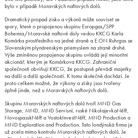
bylo v případě Moravských naftových dolů.
Dramatický propad zisku a výkonů může souviset se
spory, které o propojenou skupinu Europgas/SPP
Bohemia/Moravské naftové doly vedou KKCG Karla
Komárka prostředního na jedné straně a E.ON Ruhrgas se
Slovenským plynárenským priemyslem na straně druhé.
Výše zmíněnou propojenou skupinu ovládá její minoritní
akcionář, kterým je Komárkova KKCG. Zahraniční
společnosti obviňují KKCG, že postupně převádí majetky
na další a další společnosti. K tomu skutečně dochází. Je
proto celkem možné, že výkony a zisky jsou tvořeny
úplně jinde, než u Moravských naftových dolů.
Skupinu Moravských naftových dolů tvoří MND Gas
Storage, MND, MND Servisní, ruské NikolajevkaNěfť,
NovospasskNěfť a VostokInvestNěfť, MND Production a
MND Exploration and Production. Tato londýnská firma je
už zcela mimo kontrolu Moravských naftových dolů. Je