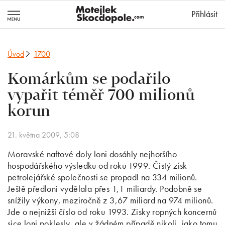
MotejlekSkocd
Přihlásit
Úvod
1700
Komárkům se podařilo
vypařit téměř 700 milionů
korun
21. května 2009, 5:08
Moravské naftové doly loni dosáhly nejhoršího
hospodářského výsledku od roku 1999. Čistý zisk
petrolejářské společnosti se propadl na 334 milionů.
Ještě předloni vydělala přes 1,1 miliardy. Podobně se
snížily výkony, meziročně z 3,67 miliard na 974 milionů.
Jde o nejnižší číslo od roku 1993. Zisky ropných koncernů
sice loni poklesly, ale v žádném případě nikoli, jako tomu