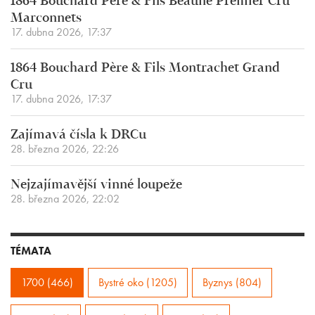
1864 Bouchard Père & Fils Beaune Premier Cru
Marconnets
17. dubna 2026, 17:37
1864 Bouchard Père & Fils Montrachet Grand
Cru
17. dubna 2026, 17:37
Zajímavá čísla k DRCu
28. března 2026, 22:26
Nejzajímavější vinné loupeže
28. března 2026, 22:02
TÉMATA
1700 (466)
Bystré oko (1205)
Byznys (804)