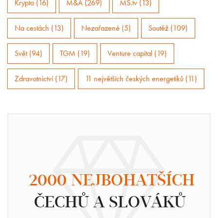
Krypto (16)
M&A (269)
MS.tv (13)
Na cestách (13)
Nezařazené (5)
Soutěž (109)
Svět (94)
TGM (19)
Venture capital (19)
Zdravotnictví (17)
11 největších českých energetiků (11)
2000 NEJBOHATŠÍCH
ČECHŮ A SLOVÁKŮ