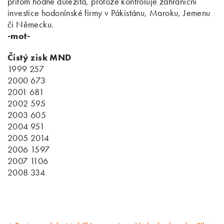
přitom hodně důležitá, protože kontroluje zahraniční
investice hodonínské firmy v Pákistánu, Maroku, Jemenu
či Německu.
-mot-
Čistý zisk MND
1999 257
2000 673
2001 681
2002 595
2003 605
2004 951
2005 2014
2006 1597
2007 1106
2008 334