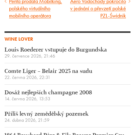
Penta prodala Mobilking,
Aero Vodochody pokročilo
Předcházející
Následující
polského virtuálního
v jednání o převzetí polské
článek
článek
mobilního operátora
PZL-Świdnik
WINE LOVER
Louis Roederer vstupuje do Burgundska
29. července 2026, 21:46
Comte Liger – Belair 2025 na sudu
22. června 2026, 22:31
Dosáž nejlepších champagne 2008
14. června 2026, 13:53
Příliš levný zemědělský pozemek
24. dubna 2026, 21:59