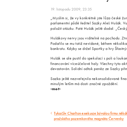
19. listopadu 2009, 23:35
„Myslím si, že vy konkrétně jste lůza české žur
parlamentní půdě ředitel Sazky Aleš Hušák. Vul
položit otázku. Poté Hušák ještě dodal: „Český 
Hušákovy nervy jsou viditelně na pochodu. Ztrá
Podařilo se mu totiž nevídané, během několika 
bankrotu. Kdyby se držel Sportky a hry Šťastn
Hušák se ale pustil do spekulací s poli a louk
financování víceúčelové haly. Všechny tyto akt
devastován. Solidní odtok peněz ze Sazky přine
Sazka ještě nezveřejnila nekonsolidované fina
minulým letům má dosti značné zpoždění.
-mot-
Tykačův Charlton exekuuje bývalou firmu někd
Předcházející
pražského pozemkového magnáta Červenky
článek