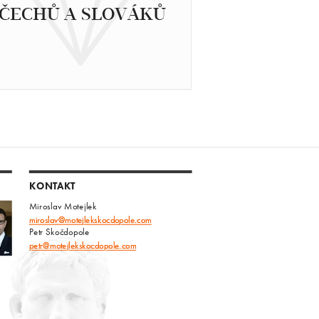
ČECHŮ A SLOVÁKŮ
KONTAKT
Miroslav Motejlek
miroslav@motejlekskocdopole.com
Petr Skočdopole
petr@motejlekskocdopole.com