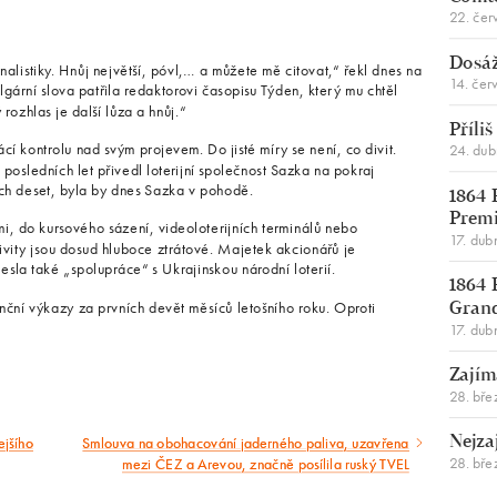
22. čer
Dosáž
nalistiky. Hnůj největší, póvl,… a můžete mě citovat,“ řekl dnes na
14. čer
gární slova patřila redaktorovi časopisu Týden, který mu chtěl
rozhlas je další lůza a hnůj.“
Příli
cí kontrolu nad svým projevem. Do jisté míry se není, co divit.
24. du
posledních let přivedl loterijní společnost Sazka na pokraj
ých deset, byla by dnes Sazka v pohodě.
1864 
Premi
ami, do kursového sázení, videoloterijních terminálů nebo
17. dub
ivity jsou dosud hluboce ztrátové. Majetek akcionářů je
sla také „spolupráce“ s Ukrajinskou národní loterií.
1864 
nční výkazy za prvních devět měsíců letošního roku. Oproti
Gran
17. dub
Zajím
28. bře
ejšího
Smlouva na obohacování jaderného paliva, uzavřena
Nejza
Následující
28. bře
mezi ČEZ a Arevou, značně posílila ruský TVEL
článek