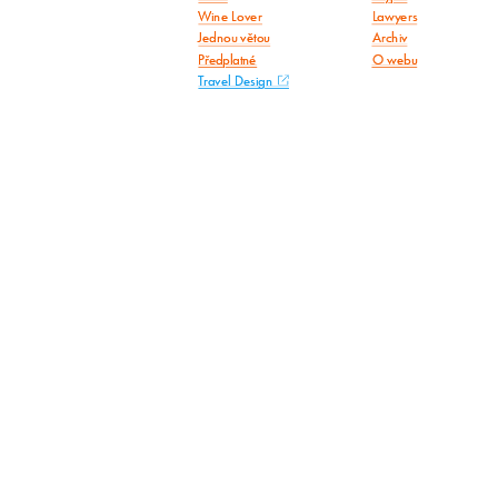
Wine Lover
Lawyers
Jednou větou
Archiv
Předplatné
O webu
Travel Design