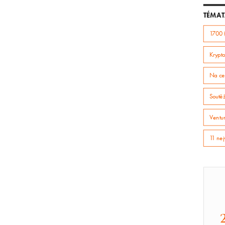
TÉMAT
1700 
Krypto
Na ce
Soutě
Ventur
11 nej