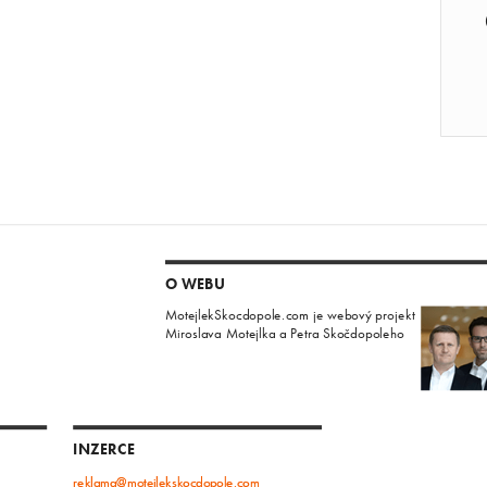
O WEBU
MotejlekSkocdopole.com je webový projekt
Miroslava Motejlka a Petra Skočdopoleho
INZERCE
reklama@motejlekskocdopole.com