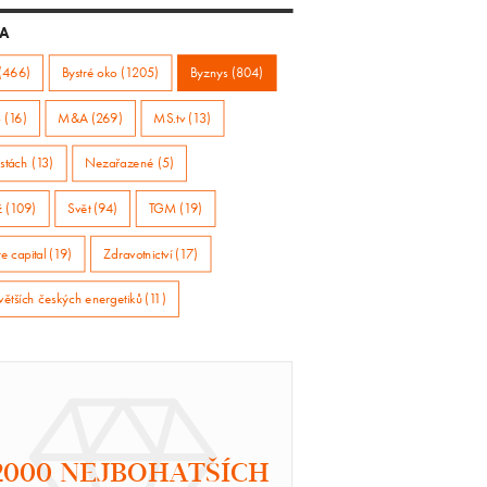
A
(466)
Bystré oko (1205)
Byznys (804)
 (16)
M&A (269)
MS.tv (13)
stách (13)
Nezařazené (5)
ž (109)
Svět (94)
TGM (19)
e capital (19)
Zdravotnictví (17)
větších českých energetiků (11)
2000 NEJBOHATŠÍCH