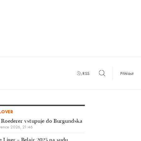
RSS
Přihlásit
LOVER
 Roederer vstupuje do Burgundska
vence 2026, 21:46
 Liger – Belair 2025 na sudu