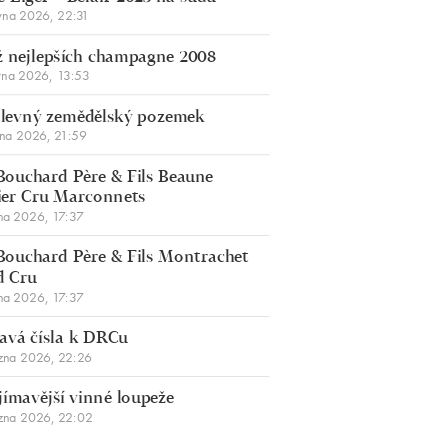
vna 2026, 22:31
 nejlepších champagne 2008
vna 2026, 13:53
š levný zemědělský pozemek
bna 2026, 21:59
Bouchard Père & Fils Beaune
er Cru Marconnets
na 2026, 17:37
Bouchard Père & Fils Montrachet
d Cru
na 2026, 17:37
avá čísla k DRCu
zna 2026, 22:26
jímavější vinné loupeže
zna 2026, 22:02