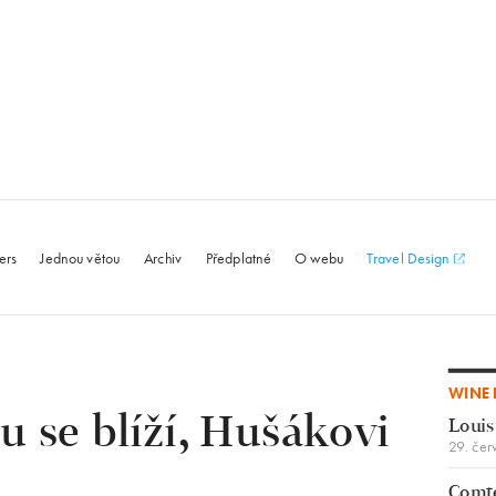
le.com
ers
Jednou větou
Archiv
Předplatné
O webu
Travel Design
WINE 
u se blíží, Hušákovi
Louis
29. čer
Comte