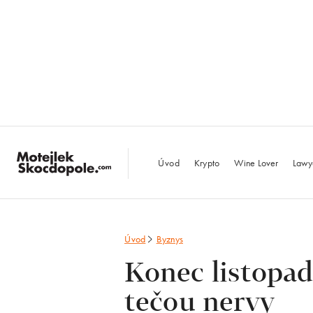
MotejlekSkocdopo
Úvod
Krypto
Wine Lover
Lawy
Úvod
Byznys
Konec listopad
tečou nervy