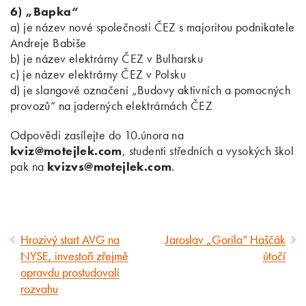
6) „Bapka“
a) je název nové společnosti ČEZ s majoritou podnikatele
Andreje Babiše
b) je název elektrárny ČEZ v Bulharsku
c) je název elektrárny ČEZ v Polsku
d) je slangové označení „Budovy aktivních a pomocných
provozů“ na jaderných elektrárnách ČEZ
Odpovědi zasílejte do 10.února na
kviz@motejlek.com
, studenti středních a vysokých škol
pak na
kvizvs@motejlek.com
.
Hrozivý start AVG na
Jaroslav „Gorila“ Haščák
Předcházející
Následující
NYSE, investoři zřejmě
útočí
článek
článek
opravdu prostudovali
rozvahu