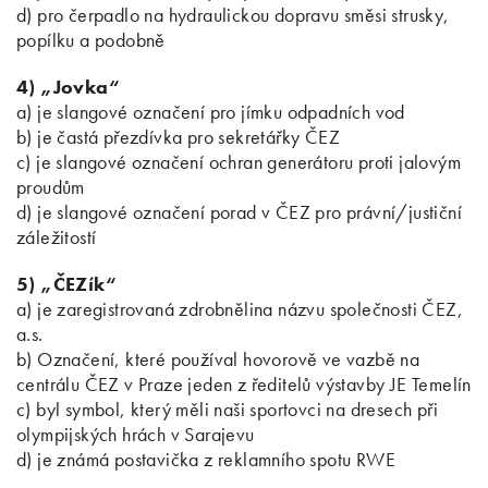
d) pro čerpadlo na hydraulickou dopravu směsi strusky,
popílku a podobně
4) „Jovka“
a) je slangové označení pro jímku odpadních vod
b) je častá přezdívka pro sekretářky ČEZ
c) je slangové označení ochran generátoru proti jalovým
proudům
d) je slangové označení porad v ČEZ pro právní/justiční
záležitostí
5) „ČEZík“
a) je zaregistrovaná zdrobnělina názvu společnosti ČEZ,
a.s.
b) Označení, které používal hovorově ve vazbě na
centrálu ČEZ v Praze jeden z ředitelů výstavby JE Temelín
c) byl symbol, který měli naši sportovci na dresech při
olympijských hrách v Sarajevu
d) je známá postavička z reklamního spotu RWE