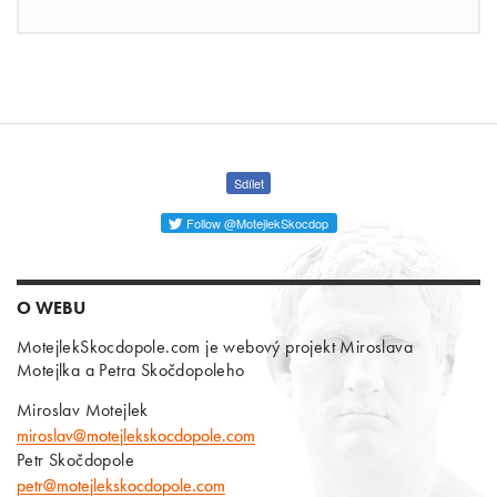
Sdílet
Follow @MotejlekSkocdop
O WEBU
MotejlekSkocdopole.com je webový projekt Miroslava
Motejlka a Petra Skočdopoleho
Miroslav Motejlek
miroslav@motejlekskocdopole.com
Petr Skočdopole
petr@motejlekskocdopole.com