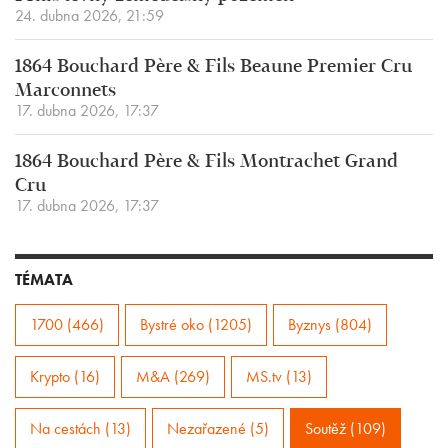
24. dubna 2026, 21:59
1864 Bouchard Père & Fils Beaune Premier Cru
Marconnets
17. dubna 2026, 17:37
1864 Bouchard Père & Fils Montrachet Grand
Cru
17. dubna 2026, 17:37
TÉMATA
1700 (466)
Bystré oko (1205)
Byznys (804)
Krypto (16)
M&A (269)
MS.tv (13)
Na cestách (13)
Nezařazené (5)
Soutěž (109)