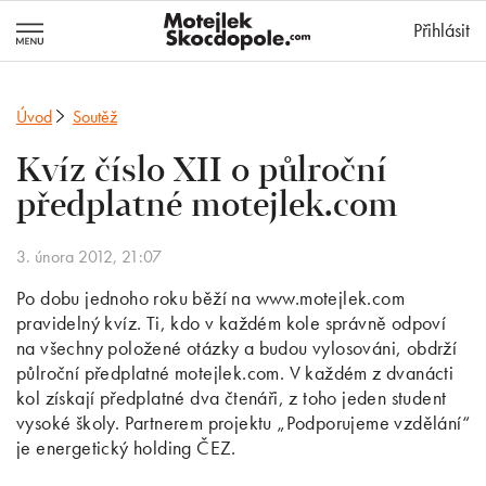
MotejlekSkocd
Přihlásit
Úvod
Soutěž
Kvíz číslo XII o půlroční
předplatné motejlek.com
3. února 2012, 21:07
Po dobu jednoho roku běží na www.motejlek.com
pravidelný kvíz. Ti, kdo v každém kole správně odpoví
na všechny položené otázky a budou vylosováni, obdrží
půlroční předplatné motejlek.com. V každém z dvanácti
kol získají předplatné dva čtenáři, z toho jeden student
vysoké školy. Partnerem projektu „Podporujeme vzdělání“
je energetický holding ČEZ.