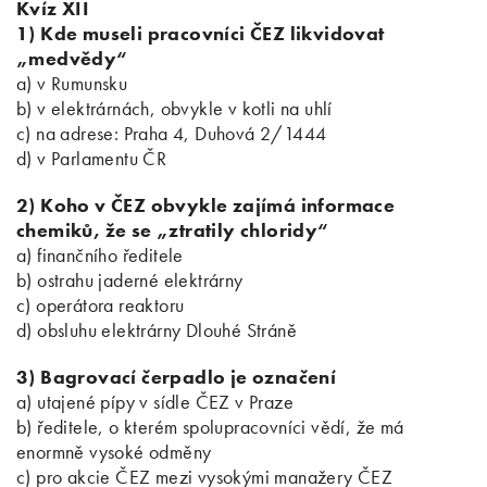
Kvíz XII
1) Kde museli pracovníci ČEZ likvidovat
„medvědy“
a) v Rumunsku
b) v elektrárnách, obvykle v kotli na uhlí
c) na adrese: Praha 4, Duhová 2/1444
d) v Parlamentu ČR
2) Koho v ČEZ obvykle zajímá informace
chemiků, že se „ztratily chloridy“
a) finančního ředitele
b) ostrahu jaderné elektrárny
c) operátora reaktoru
d) obsluhu elektrárny Dlouhé Stráně
3) Bagrovací čerpadlo je označení
a) utajené pípy v sídle ČEZ v Praze
b) ředitele, o kterém spolupracovníci vědí, že má
enormně vysoké odměny
c) pro akcie ČEZ mezi vysokými manažery ČEZ